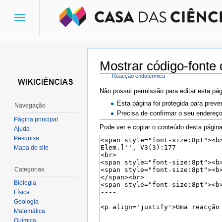
Toggle
navigation
Mostrar código-fonte
←
Reacção endotérmica
Ir para:
navegação
,
pesquisa
Não possui permissão para editar esta pág
Esta página foi protegida para preve
Navegação
Precisa de confirmar o seu endereço
Página principal
Pode ver e copiar o conteúdo desta página
Ajuda
Pesquisa
Mapa do site
Categorias
Biologia
Física
Geologia
Matemática
Química