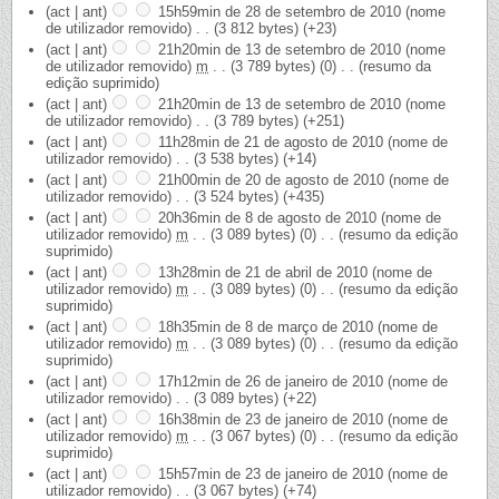
(act | ant)
15h59min de 28 de setembro de 2010
‎
(nome
de utilizador removido)
‎
. .
(3 812 bytes)
(+23)
(act | ant)
21h20min de 13 de setembro de 2010
‎
(nome
de utilizador removido)
‎
m
. .
(3 789 bytes)
(0)
‎
. .
(resumo da
edição suprimido)
(act | ant)
21h20min de 13 de setembro de 2010
‎
(nome
de utilizador removido)
‎
. .
(3 789 bytes)
(+251)
(act | ant)
11h28min de 21 de agosto de 2010
‎
(nome de
utilizador removido)
‎
. .
(3 538 bytes)
(+14)
(act | ant)
21h00min de 20 de agosto de 2010
‎
(nome de
utilizador removido)
‎
. .
(3 524 bytes)
(+435)
(act | ant)
20h36min de 8 de agosto de 2010
‎
(nome de
utilizador removido)
‎
m
. .
(3 089 bytes)
(0)
‎
. .
(resumo da edição
suprimido)
(act | ant)
13h28min de 21 de abril de 2010
‎
(nome de
utilizador removido)
‎
m
. .
(3 089 bytes)
(0)
‎
. .
(resumo da edição
suprimido)
(act | ant)
18h35min de 8 de março de 2010
‎
(nome de
utilizador removido)
‎
m
. .
(3 089 bytes)
(0)
‎
. .
(resumo da edição
suprimido)
(act | ant)
17h12min de 26 de janeiro de 2010
‎
(nome de
utilizador removido)
‎
. .
(3 089 bytes)
(+22)
(act | ant)
16h38min de 23 de janeiro de 2010
‎
(nome de
utilizador removido)
‎
m
. .
(3 067 bytes)
(0)
‎
. .
(resumo da edição
suprimido)
(act | ant)
15h57min de 23 de janeiro de 2010
‎
(nome de
utilizador removido)
‎
. .
(3 067 bytes)
(+74)