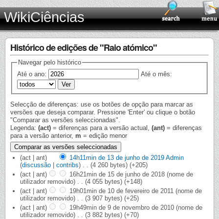
WikiCiências
Histórico de edições de "Raio atómico"
Navegar pelo histórico
Até o ano:
Até o mês:
Selecção de diferenças: use os botões de opção para marcar as
versões que deseja comparar. Pressione 'Enter' ou clique o botão
"Comparar as versões seleccionadas".
Legenda:
(act)
= diferenças para a versão actual,
(ant)
= diferenças
para a versão anterior,
m
= edição menor
(act | ant)
14h11min de 13 de junho de 2019
‎
Admin
(
discussão
|
contribs
)
‎
. .
(4 260 bytes)
(+205)
(act | ant)
16h21min de 15 de junho de 2018
‎
(nome de
utilizador removido)
‎
. .
(4 055 bytes)
(+148)
(act | ant)
19h01min de 10 de fevereiro de 2011
‎
(nome de
utilizador removido)
‎
. .
(3 907 bytes)
(+25)
(act | ant)
19h49min de 9 de novembro de 2010
‎
(nome de
utilizador removido)
‎
. .
(3 882 bytes)
(+70)