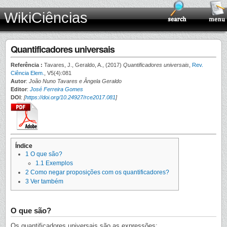
WikiCiências
Quantificadores universais
Referência :
Tavares, J., Geraldo, A., (2017)
Quantificadores universais
,
Rev.
Ciência Elem.
, V5(4):081
Autor
:
João Nuno Tavares e Ângela Geraldo
Editor
:
José Ferreira Gomes
DOI
:
[
https://doi.org/10.24927/rce2017.081
]
Índice
1
O que são?
1.1
Exemplos
2
Como negar proposições com os quantificadores?
3
Ver também
O que são?
Os quantificadores universais são as expressões: