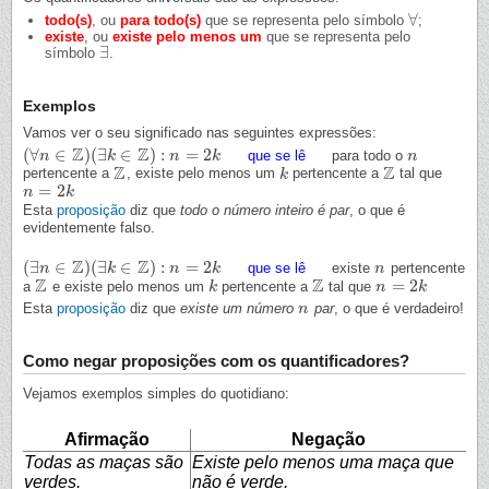
∀
todo(s)
, ou
para todo(s)
que se representa pelo símbolo
;
∀
existe
, ou
existe pelo menos um
que se representa pelo
∃
símbolo
.
∃
Exemplos
Vamos ver o seu significado nas seguintes expressões:
Z
Z
(
∀
∈
)
(
∃
∈
)
:
=
2
que se lê
para todo o
(
∀
n
n
∈
Z
)
(
∃
k
∈
Z
k
)
:
n
=
2
k
n
k
n
n
Z
Z
pertencente a
, existe pelo menos um
pertencente a
tal que
Z
k
k
Z
=
2
n
n
=
2
k
k
Esta
proposição
diz que
todo o número inteiro é par
, o que é
evidentemente falso.
Z
Z
(
∃
∈
)
(
∃
∈
)
:
=
2
que se lê
existe
pertencente
(
∃
n
n
∈
Z
)
(
∃
k
∈
Z
k
)
:
n
=
2
k
n
k
n
n
Z
Z
=
2
a
e existe pelo menos um
pertencente a
tal que
Z
k
k
Z
n
n
=
2
k
k
Esta
proposição
diz que
existe um número
par
, o que é verdadeiro!
n
n
Como negar proposições com os quantificadores?
Vejamos exemplos simples do quotidiano:
Afirmação
Negação
Todas as maças são
Existe pelo menos uma maça que
verdes.
não é verde.