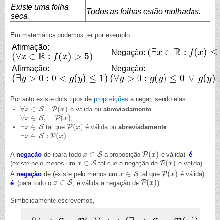
Existe uma folha
Todos as folhas estão molhadas.
seca.
Em matemática podemos ter por exemplo:
Afirmação:
R
(
∃
∈
:
(
)
≤
Negação:
x
f
x
(
∃
x
∈
R
:
f
(
x
)
≤
5
)
R
(
∀
∈
:
(
)
>
5
)
x
f
x
(
∀
x
∈
R
:
f
(
x
)
>
5
)
Afirmação:
Negação:
(
∃
>
0
:
0
<
(
)
≤
1
)
(
∀
>
0
:
(
)
≤
0
∨
(
)
y
g
y
y
g
y
g
y
(
∃
y
>
0
:
0
<
g
(
y
)
≤
1
)
(
∀
y
>
0
:
g
(
y
)
≤
0
∨
g
(
y
)
>
1
)
Portanto existe dois tipos de
proposições
a negar, sendo elas:
∀
∈
(
)
S
P
é válida ou
abreviadamente
∀
x
x
∈
S
P
(
x
)
x
∀
∈
,
(
)
S
P
;
∀
x
x
∈
S
,
P
(
x
)
x
∃
∈
(
)
S
P
tal que
é válida ou
abreviadamente
∃
x
x
∈
S
P
(
x
x
)
∃
∈
:
(
)
S
P
.
∃
x
x
∈
S
:
P
(
x
)
x
∈
(
)
S
P
A
negação
de (para todo
a proposição
é válida)
é
x
x
∈
S
P
(
x
x
)
∈
(
)
S
P
(existe pelo menos um
tal que a negação de
é válida).
x
x
∈
S
P
(
x
x
)
∈
(
)
S
P
A
negação
de (existe pelo menos um
tal que
é válida)
x
x
∈
S
P
(
x
x
)
∈
(
)
S
P
é
(para todo o
, é válida a negação de
).
x
x
∈
S
P
(
x
x
)
Simbolicamente escrevemos,