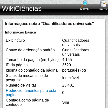
WikiCiências
Informações sobre "Quantificadores universais"
Informação básica
Exibir título
Quantificadores
universais
Chave de ordenação padrão
Quantificadores
universais
Tamanho da página (em bytes)
4 155
ID da página
3520
Idioma do conteúdo da página
português (pt)
Status do mecanismo de
Indexável
pesquisa
Número de visitas
25 481
Redirecionamentos para esta
0
página
Contada como página de
Sim
conteúdo