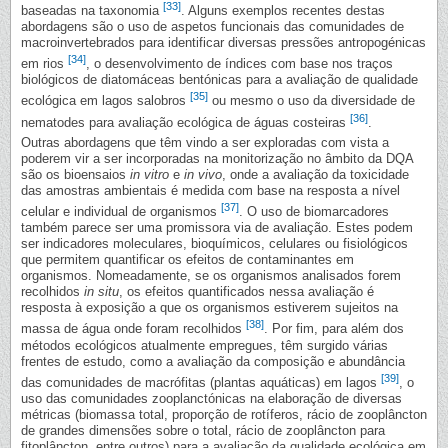
[33]
baseadas na taxonomia
. Alguns exemplos recentes destas
abordagens são o uso de aspetos funcionais das comunidades de
macroinvertebrados para identificar diversas pressões antropogénicas
[34]
em rios
, o desenvolvimento de índices com base nos traços
biológicos de diatomáceas bentónicas para a avaliação de qualidade
[35]
ecológica em lagos salobros
ou mesmo o uso da diversidade de
[36]
nematodes para avaliação ecológica de águas costeiras
.
Outras abordagens que têm vindo a ser exploradas com vista a
poderem vir a ser incorporadas na monitorização no âmbito da DQA
são os bioensaios
in vitro
e
in vivo
, onde a avaliação da toxicidade
das amostras ambientais é medida com base na resposta a nível
[37]
celular e individual de organismos
. O uso de biomarcadores
também parece ser uma promissora via de avaliação. Estes podem
ser indicadores moleculares, bioquímicos, celulares ou fisiológicos
que permitem quantificar os efeitos de contaminantes em
organismos. Nomeadamente, se os organismos analisados forem
recolhidos
in situ
, os efeitos quantificados nessa avaliação é
resposta à exposição a que os organismos estiverem sujeitos na
[38]
massa de água onde foram recolhidos
. Por fim, para além dos
métodos ecológicos atualmente empregues, têm surgido várias
frentes de estudo, como a avaliação da composição e abundância
[39]
das comunidades de macrófitas (plantas aquáticas) em lagos
, o
uso das comunidades zooplanctónicas na elaboração de diversas
métricas (biomassa total, proporção de rotíferos, rácio de zooplâncton
de grandes dimensões sobre o total, rácio de zooplâncton para
fitoplâncton, entre outros) para a avaliação da qualidade ecológica em