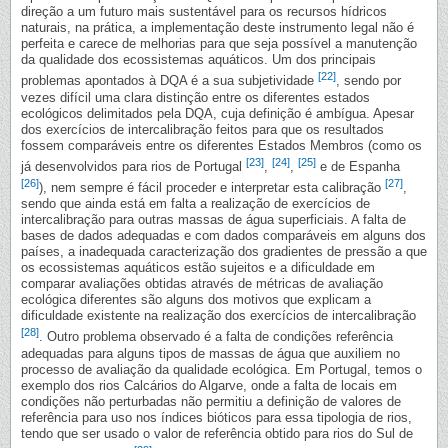
direção a um futuro mais sustentável para os recursos hídricos
naturais, na prática, a implementação deste instrumento legal não é
perfeita e carece de melhorias para que seja possível a manutenção
da qualidade dos ecossistemas aquáticos. Um dos principais
[22]
problemas apontados à DQA é a sua subjetividade
, sendo por
vezes difícil uma clara distinção entre os diferentes estados
ecológicos delimitados pela DQA, cuja definição é ambígua. Apesar
dos exercícios de intercalibração feitos para que os resultados
fossem comparáveis entre os diferentes Estados Membros (como os
[23]
[24]
[25]
já desenvolvidos para rios de Portugal
,
,
e de Espanha
[26]
[27]
), nem sempre é fácil proceder e interpretar esta calibração
,
sendo que ainda está em falta a realização de exercícios de
intercalibração para outras massas de água superficiais. A falta de
bases de dados adequadas e com dados comparáveis em alguns dos
países, a inadequada caracterização dos gradientes de pressão a que
os ecossistemas aquáticos estão sujeitos e a dificuldade em
comparar avaliações obtidas através de métricas de avaliação
ecológica diferentes são alguns dos motivos que explicam a
dificuldade existente na realização dos exercícios de intercalibração
[28]
. Outro problema observado é a falta de condições referência
adequadas para alguns tipos de massas de água que auxiliem no
processo de avaliação da qualidade ecológica. Em Portugal, temos o
exemplo dos rios Calcários do Algarve, onde a falta de locais em
condições não perturbadas não permitiu a definição de valores de
referência para uso nos índices bióticos para essa tipologia de rios,
tendo que ser usado o valor de referência obtido para rios do Sul de