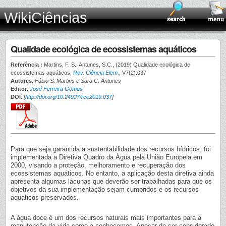
WikiCiências
Qualidade ecológica de ecossistemas aquáticos
Referência :
Martins, F. S., Antunes, S.C., (2019) Qualidade ecológica de
ecossistemas aquáticos,
Rev. Ciência Elem.
, V7(2):037
Autores
:
Fábio S. Martins e Sara C. Antunes
Editor
:
José Ferreira Gomes
DOI
:
[
http://doi.org/10.24927/rce2019.037
]
Para que seja garantida a sustentabilidade dos recursos hídricos, foi
implementada a Diretiva Quadro da Água pela União Europeia em
2000, visando a proteção, melhoramento e recuperação dos
ecossistemas aquáticos. No entanto, a aplicação desta diretiva ainda
apresenta algumas lacunas que deverão ser trabalhadas para que os
objetivos da sua implementação sejam cumpridos e os recursos
aquáticos preservados.
A água doce é um dos recursos naturais mais importantes para a
manutenção da vida como a conhecemos. Apesar de ser considerado