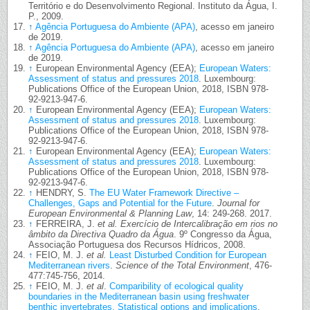
Território e do Desenvolvimento Regional. Instituto da Água, I.
P., 2009.
↑
Agência Portuguesa do Ambiente (APA)
, acesso em janeiro
de 2019.
↑
Agência Portuguesa do Ambiente (APA)
, acesso em janeiro
de 2019.
↑
European Environmental Agency (EEA);
European Waters:
Assessment of status and pressures 2018
. Luxembourg:
Publications Office of the European Union, 2018, ISBN 978-
92-9213-947-6.
↑
European Environmental Agency (EEA);
European Waters:
Assessment of status and pressures 2018
. Luxembourg:
Publications Office of the European Union, 2018, ISBN 978-
92-9213-947-6.
↑
European Environmental Agency (EEA);
European Waters:
Assessment of status and pressures 2018
. Luxembourg:
Publications Office of the European Union, 2018, ISBN 978-
92-9213-947-6.
↑
HENDRY, S.
The EU Water Framework Directive –
Challenges, Gaps and Potential for the Future
.
Journal for
European Environmental & Planning Law
, 14: 249-268. 2017.
↑
FERREIRA, J.
et al.
Exercício de Intercalibração em rios no
âmbito da Directiva Quadro da Água
. 9º Congresso da Água,
Associação Portuguesa dos Recursos Hídricos, 2008.
↑
FEIO, M. J.
et al.
Least Disturbed Condition for European
Mediterranean rivers
.
Science of the Total Environment
, 476-
477:745-756, 2014.
↑
FEIO, M. J.
et al
.
Comparibility of ecological quality
boundaries in the Mediterranean basin using freshwater
benthic invertebrates. Statistical options and implications
.