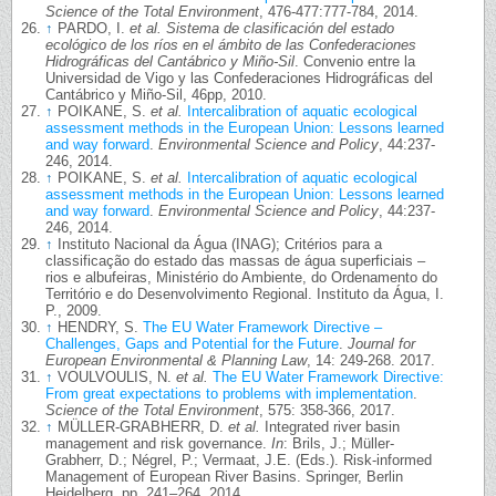
Science of the Total Environment
, 476-477:777-784, 2014.
↑
PARDO, I.
et al.
Sistema de clasificación del estado
ecológico de los ríos en el ámbito de las Confederaciones
Hidrográficas del Cantábrico y Miño-Sil
. Convenio entre la
Universidad de Vigo y las Confederaciones Hidrográficas del
Cantábrico y Miño-Sil, 46pp, 2010.
↑
POIKANE, S.
et al.
Intercalibration of aquatic ecological
assessment methods in the European Union: Lessons learned
and way forward
.
Environmental Science and Policy
, 44:237-
246, 2014.
↑
POIKANE, S.
et al.
Intercalibration of aquatic ecological
assessment methods in the European Union: Lessons learned
and way forward
.
Environmental Science and Policy
, 44:237-
246, 2014.
↑
Instituto Nacional da Água (INAG); Critérios para a
classificação do estado das massas de água superficiais –
rios e albufeiras, Ministério do Ambiente, do Ordenamento do
Território e do Desenvolvimento Regional. Instituto da Água, I.
P., 2009.
↑
HENDRY, S.
The EU Water Framework Directive –
Challenges, Gaps and Potential for the Future
.
Journal for
European Environmental & Planning Law
, 14: 249-268. 2017.
↑
VOULVOULIS, N.
et al.
The EU Water Framework Directive:
From great expectations to problems with implementation
.
Science of the Total Environment
, 575: 358-366, 2017.
↑
MÜLLER-GRABHERR, D.
et al.
Integrated river basin
management and risk governance.
In
: Brils, J.; Müller-
Grabherr, D.; Négrel, P.; Vermaat, J.E. (Eds.). Risk-informed
Management of European River Basins. Springer, Berlin
Heidelberg, pp. 241–264, 2014.