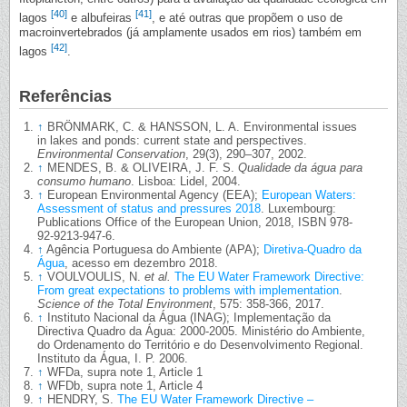
[40]
[41]
lagos
e albufeiras
, e até outras que propõem o uso de
macroinvertebrados (já amplamente usados em rios) também em
[42]
lagos
.
Referências
↑
BRÖNMARK, C. & HANSSON, L. A. Environmental issues
in lakes and ponds: current state and perspectives.
Environmental Conservation
, 29(3), 290–307, 2002.
↑
MENDES, B. & OLIVEIRA, J. F. S.
Qualidade da água para
consumo humano
. Lisboa: Lidel, 2004.
↑
European Environmental Agency (EEA);
European Waters:
Assessment of status and pressures 2018
. Luxembourg:
Publications Office of the European Union, 2018, ISBN 978-
92-9213-947-6.
↑
Agência Portuguesa do Ambiente (APA);
Diretiva-Quadro da
Água
, acesso em dezembro 2018.
↑
VOULVOULIS, N.
et al.
The EU Water Framework Directive:
From great expectations to problems with implementation
.
Science of the Total Environment
, 575: 358-366, 2017.
↑
Instituto Nacional da Água (INAG); Implementação da
Directiva Quadro da Água: 2000-2005. Ministério do Ambiente,
do Ordenamento do Território e do Desenvolvimento Regional.
Instituto da Água, I. P. 2006.
↑
WFDa, supra note 1, Article 1
↑
WFDb, supra note 1, Article 4
↑
HENDRY, S.
The EU Water Framework Directive –