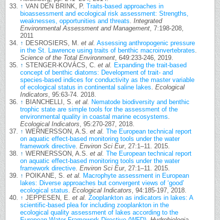
↑
VAN DEN BRINK, P.
Traits-based approaches in
bioassessment and ecological risk assessment: Strengths,
weaknesses, opportunities and threats
.
Integrated
Environmental Assessment and Management
, 7:198-208,
2011
↑
DESROSIERS, M.
et al.
Assessing anthropogenic pressure
in the St. Lawrence using traits of benthic macroinvertebrates
.
Science of the Total Environment
, 649:233-246, 2019.
↑
STENGER-KOVÁCS, C.
et al.
Expanding the trait-based
concept of benthic diatoms: Development of trait- and
species-based indices for conductivity as the master variable
of ecological status in continental saline lakes
.
Ecological
Indicators
, 95:63-74. 2018.
↑
BIANCHELLI, S.
et al.
Nematode biodiversity and benthic
trophic state are simple tools for the assessment of the
environmental quality in coastal marine ecosystems
.
Ecological Indicators
, 95:270-287, 2018.
↑
WERNERSSON, A.S.
et al.
The European technical report
on aquatic effect-based monitoring tools under the water
framework directive
.
Environ Sci Eur
, 27:1–11. 2015.
↑
WERNERSSON, A.S.
et al.
The European technical report
on aquatic effect-based monitoring tools under the water
framework directive
.
Environ Sci Eur
, 27:1–11. 2015.
↑
POIKANE, S.
et al.
Macrophyte assessment in European
lakes: Diverse approaches but convergent views of ‘good’
ecological status
.
Ecological Indicators
, 94:185-197, 2018.
↑
JEPPESEN, E.
et al.
Zooplankton as indicators in lakes: A
scientific-based plea for including zooplankton in the
ecological quality assessment of lakes according to the
European Water Framework Directive (WFD)
.
Hydrobiologia
,