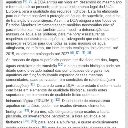
[4]
[5]
aquáticos
,
. A DQA entrou em vigor em dezembro do mesmo ano
e tem sido até ao presente o principal instrumento legal da União
Europeia para a qualidade dos recursos hídricos. Esta foi elaborada
para que fosse possível a proteção de águas de superfície, costeiras,
de transição e subterrâneas. Assim, a DQA obrigou a que todos os
Estados Membros implementassem medidas necessárias não só
para monitorizar, mas também para impedir a deterioração das
massas de água e as proteger, para melhorar e restaurar os
respetivos ecossistemas aquáticos, advogando que estes deveriam
empregar esforços para que todas as suas massas de água
atingissem, no mínimo, um bom estado ecológico, inicialmente, até
[6]
[7]
[8]
[9]
2015, atualmente prolongado até 2027
,
,
,
.
As massas de água superficiais podem ser divididas em rios, lagos,
[10]
águas costeiras e de transição
e o seu estado biológico pode ser
ditado como o estado natural das comunidades de organismos
aquáticos em função do estado esperado dessas mesmas
comunidades, caso estivessem em condições de referência (sem
[11]
perturbações)
. De acordo com a DQA, este estado é determinado
com base em elementos de qualidade biológica, sendo estes
suportados por elementos de qualidade físico-química e
[12]
hidromorfológica (FIGURA 1)
. Dependendo do ecossistema
aquático em análise, podem ser usados diversos elementos
[13]
biológicos
. Para rios, são obrigatoriamente usados a fauna
piscícola, os invertebrados bentónicos, a flora aquática e os
[14]
[15]
fitobentos
,
; para lagos e albufeiras, é quase exclusivamente
[16]