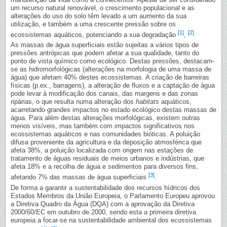
um recurso natural renovável, o crescimento populacional e as
alterações do uso do solo têm levado a um aumento da sua
utilização, e também a uma crescente pressão sobre os
[1]
[2]
ecossistemas aquáticos, potenciando a sua degradação
,
.
As massas de água superficiais estão sujeitas a vários tipos de
pressões antrópicas que podem afetar a sua qualidade, tanto do
ponto de vista químico como ecológico. Destas pressões, destacam-
se as hidromorfológicas (alterações na morfologia de uma massa de
água) que afetam 40% destes ecossistemas. A criação de barreiras
físicas (p.ex., barragens), a alteração de fluxos e a captação de água
pode levar à modificação dos canais, das margens e das zonas
ripárias, o que resulta numa alteração dos
habitats
aquáticos,
acarretando grandes impactos no estado ecológico destas massas de
água. Para além destas alterações morfológicas, existem outras
menos visíveis, mas também com impactos significativos nos
ecossistemas aquáticos e nas comunidades bióticas. A poluição
difusa proveniente da agricultura e da deposição atmosférica que
afeta 38%, a poluição localizada com origem nas estações de
tratamento de águas residuais de meios urbanos e indústrias, que
afeta 18% e a recolha de água e sedimentos para diversos fins,
[3]
afetando 7% das massas de água superficiais
.
De forma a garantir a sustentabilidade dos recursos hídricos dos
Estados Membros da União Europeia, o Parlamento Europeu aprovou
a Diretiva Quadro da Água (DQA) com a aprovação da Diretiva
2000/60/EC em outubro de 2000, sendo esta a primeira diretiva
europeia a focar-se na sustentabilidade ambiental dos ecossistemas