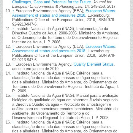
Challenges, Gaps and Potential for the Future
.
Journal for
European Environmental & Planning Law
, 14: 249-268. 2017.
↑
European Environmental Agency (EEA);
European Waters:
Assessment of status and pressures 2018
. Luxembourg:
Publications Office of the European Union, 2018, ISBN 978-
92-9213-947-6.
↑
Instituto Nacional da Água (INAG); Implementação da
Directiva Quadro da Água: 2000-2005. Ministério do Ambiente,
do Ordenamento do Território e do Desenvolvimento Regional.
Instituto da Água, I. P. 2006.
↑
European Environmental Agency (EEA);
European Waters:
Assessment of status and pressures 2018
. Luxembourg:
Publications Office of the European Union, 2018, ISBN 978-
92-9213-947-6.
↑
European Environmental Agency,
Quality Element Status
,
acesso em janeiro de 2019.
↑
Instituto Nacional da Água (INAG); Critérios para a
classificação do estado das massas de água superficiais –
rios e albufeiras, Ministério do Ambiente, do Ordenamento do
Território e do Desenvolvimento Regional. Instituto da Água, I.
P., 2009.
↑
Instituto Nacional da Água (INAG); Manual para a avaliação
biológica da qualidade da água em sistemas fluviais segundo
a Directiva Quadro da água – Protocolo de amostragem e
análise para os macroinvertebrados bentónicos. Ministério do
Ambiente, do Ordenamento do Território e do
Desenvolvimento Regional. Instituto da Água, I. P. 2008.
↑
Instituto Nacional da Água (INAG); Critérios para a
classificação do estado das massas de água superficiais –
rios e albufeiras, Ministério do Ambiente, do Ordenamento do