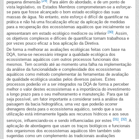
[29]
pequena dimensão
. Para além do abordado, e de um ponto de
vista legislativo, os Estados Membros comprometeram-se a esforçar-
se para que fosse alcançado o bom estado ecológico das suas
massas de água. No entanto, este esforço é difícil de quantificar na
prática e não há uma fiscalização eficaz da aplicação de medidas
para a recuperação dos ecossistemas aquáticos que inicialmente se
[30]
apresentaram em estado ecológico medíocre ou inferior
. Assim,
os objetivos complexos e difíceis de quantificar tornam trabalhosa e
por vezes pouco eficaz a boa aplicação da Diretiva.
De forma a melhorar as avaliações ecológicas feitas com base na
DQA, torna-se necessário integrar a qualidade ecológica dos
ecossistemas aquáticos com outros processos funcionais dos
mesmos. Tem ocorrido até ao momento uma falha na implementação
da análise da funcionalidade e complexidade dos ecossistemas
aquáticos como método complementar às ferramentas de avaliação
de qualidade ecológica usadas pelos diversos países. Estes
processos poderão vir a ser integrados na DQA de forma a perceber
melhor o valor destes ecossistemas e a importância do investimento
a longo prazo para o seu melhoramento e manutenção. Para que tal
seja possível, um fator importante a considerar será a análise da
paisagem da bacia hidrográfica, uma vez que poderão ocorrer
drenagens desta para o ecossistema aquático, sendo que a sua
utilização está intimamente ligada aos recursos hídricos e aos seus
[31]
[32]
serviços, influenciando-os e sendo influenciadas por estes
,
. A
aplicação de abordagens que usam os traços biológicos e funcionais
dos organismos dos ecossistemas aquáticos têm também sido
sugeridas como um complemento às tradicionais avaliações