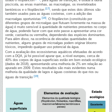
usado o fitoplâncton
; para águas de transição, é usada a fauna
piscícola, as ervas marinhas, as macroalgas, os invertebrados
[17]
bentónicos e o fitoplâncton
, sendo que estes dois últimos são
também usados para as águas costeiras, com a adição das
[18]
macroalgas oportunistas
. O fitoplâncton (constituído por
diferentes grupos de microalgas que flutuam livremente na massa de
água) é muito sensível à quantidade de nutrientes presentes no corpo
de água, podendo fazer com que este passe a apresentar uma cor
verde, castanha ou vermelha, dependendo das espécies dominantes.
Para além disso, na ocorrência de elevadas quantidades de
nutrientes, alguns grupos de microalgas podem originar
blooms
tóxicos, impedindo qualquer uso potencial da água.
Com a avaliação dos ecossistemas aquáticos efetuadas de acordo
com a DQA, já foi possível apurar que, a nível europeu, cerca de
40% dos corpos de água superficiais estão em bom estado ecológico
(dados de 2018), apresentando uma melhoria de 2% em relação ao
apurado em 2009. Estes resultados são mais evidentes numa
melhoria da qualidade de lagos e águas costeiras do que rios ou
[19]
águas de transição
.