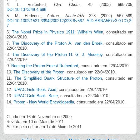
4. L. Rosenfeld,
Clin. Chem.
49 (2003) 699-705,
DOI:10.1373/49.4.699
5. M. Hedenus,
Astron. Nachr./AN
323 (2002) 567–569,
DOI:10.1002/1521-3994(200212)323:6<567::AID-ASNA567>3.0.CO;2-
7
6.
The Nobel Prize in Physics 1911: Wilhelm Wien
, consultado em
22/04/2010.
7.
The Discovery of the Proton A. van den Broek
, consultado em
22/04/2010.
8.
The Discovery of the Proton H. G. J. Moseley
, consultado em
22/04/2010.
9.
Naming the Proton Ernest Rutherford
, consultado em 22/04/2010.
10.
The Discovery of the Proton
, consultado em 22/04/2010.
11.
The Simplified Quark Structure of the Proton
, consultado em
22/04/2010.
12.
IUPAC Gold Book: Acid
, consultado em 22/04/2010.
13.
IUPAC Gold Book: Base
, consultado em 22/04/2010.
14.
Proton - New World Encyclopedia
, consultado em 22/04/2010.
Criada em 16 de Novembro de 2009
Revista em 10 de Maio de 2011
Aceite pelo editor em 17 de Maio de 2011