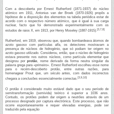
Com a descoberta por Ernest Rutherford (1871-1937) do núcleo
atómico em 1911, Antonius van der Broek (1870-1926) propôs a
hipótese de a disposição dos elementos na tabela periódica estar de
acordo com o respectivo número atómico, que é igual à sua carga
nuclear, facto que foi demonstrado experimentalmente com os
[3,7,8]
estudos de raios X, em 1913, por Henry Moseley (1887-1915).
Rutherford, em 1919, observou que, quando bombardeava átomos de
azoto gasoso com partículas alfa, os detectores mostravam a
presença de núcleos de hidrogénio, que só podiam ter origem no
azoto gasoso utilizado. Considerou, então, que o núcleo de hidrogénio
estava presente nos outros núcleos, como partícula elementar que
designou por
protão
, nome derivado da forma neutra singular da
palavra grega para «primeiro». Ernest Rutherford escolheu esse nome
para o recém-descoberto protão, entre outras razões, para
homenagear Prout que, um século antes, com dados incorrectos
[3,9,10]
chegara a conclusões essencialmente correctas.
O protão é considerado muito estável dado que o seu período de
semitransformação (semivida) teórico é superior a 1036 anos.
Contudo, os protões podem dar origem a neutrões através de um
processo designado por captura electrónica. Este processo, que não
ocorre espontaneamente e requer elevadas energias, pode ser
traduzido pela equação