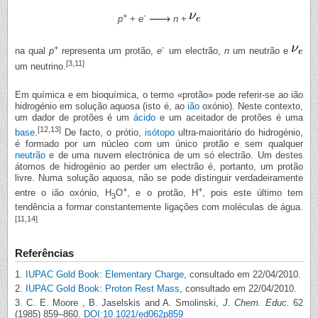
+
-
p
+
e
n
+
+
-
na qual
p
representa um protão,
e
um electrão,
n
um neutrão e
[3,11]
um neutrino.
Em química e em bioquímica, o termo «protão» pode referir-se ao ião
hidrogénio em solução aquosa (isto é, ao
ião
oxónio). Neste contexto,
um dador de protões é um
ácido
e um aceitador de protões é uma
[12,13]
base
.
De facto, o prótio,
isótopo
ultra-maioritário do hidrogénio,
é formado por um núcleo com um único protão e sem qualquer
neutrão
e de uma nuvem electrónica de um só electrão. Um destes
átomos de hidrogénio ao perder um electrão é, portanto, um protão
livre. Numa solução aquosa, não se pode distinguir verdadeiramente
+
+
entre o ião oxónio, H
O
, e o protão, H
, pois este último tem
3
tendência a formar constantemente ligações com moléculas de água.
[11,14]
Referências
1.
IUPAC Gold Book: Elementary Charge
, consultado em 22/04/2010.
2.
IUPAC Gold Book: Proton Rest Mass
, consultado em 22/04/2010.
3. C. E. Moore , B. Jaselskis and A. Smolinski,
J. Chem. Educ.
62
(1985) 859–860.
DOI:10.1021/ed062p859