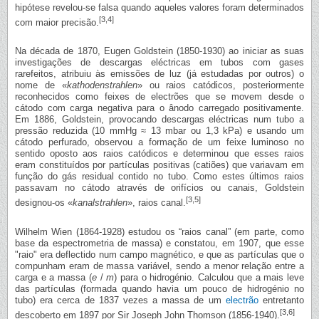
hipótese revelou-se falsa quando aqueles valores foram determinados
[3,4]
com maior precisão.
Na década de 1870, Eugen Goldstein (1850-1930) ao iniciar as suas
investigações de descargas eléctricas em tubos com gases
rarefeitos, atribuiu às emissões de luz (já estudadas por outros) o
nome de «
kathodenstrahlen
» ou raios catódicos, posteriormente
reconhecidos como feixes de electrões que se movem desde o
cátodo com carga negativa para o ânodo carregado positivamente.
Em 1886, Goldstein, provocando descargas eléctricas num tubo a
pressão reduzida (10 mmHg ≈ 13 mbar ou 1,3 kPa) e usando um
cátodo perfurado, observou a formação de um feixe luminoso no
sentido oposto aos raios catódicos e determinou que esses raios
eram constituídos por partículas positivas (catiões) que variavam em
função do gás residual contido no tubo. Como estes últimos raios
passavam no cátodo através de orifícios ou canais, Goldstein
[3,5]
designou-os «
kanalstrahlen
», raios canal.
Wilhelm Wien (1864-1928) estudou os “raios canal” (em parte, como
base da espectrometria de massa) e constatou, em 1907, que esse
"raio" era deflectido num campo magnético, e que as partículas que o
compunham eram de massa variável, sendo a menor relação entre a
carga e a massa (
e
/
m
) para o hidrogénio. Calculou que a mais leve
das partículas (formada quando havia um pouco de hidrogénio no
tubo) era cerca de 1837 vezes a massa de um
electrão
entretanto
[3,6]
descoberto em 1897 por Sir Joseph John Thomson (1856-1940).