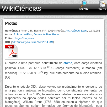
WikiCiências
Protão
Referência :
Pinto, J.R., Basto, F.P., (2014) Protão,
Rev. Ciência Elem.
, V2(4):281
Autor
:
J. Ricardo Pinto
,
Fernando Pires Basto
Editor
:
Jorge Gonçalves
DOI
:
[
http://doi.org/10.24927/rce2014.281
]
O protão é uma partícula constituinte do
átomo
, com carga eléctrica
-19
positiva 1,602 176 487 x10
C (carga elementar) e massa (em
-27
repouso) 1,672 6231 x10
kg, que está presente no núcleo atómico.
[1,2]
Durante o século XIX, desenvolveu-se gradualmente o conceito de
uma partícula análoga ao hidrogénio como constituinte elementar de
outros átomos. Em 1815, baseado nas tabelas de massas atómicas
disponíveis na época (todas pareciam ser múltiplos inteiros da do
hidrogénio), William Prout (1785-1850) enunciou a hipótese de que
todos os átomos seriam formados por átomos de hidrogénio; esta