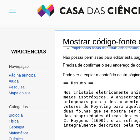
Toggle
navigation
Mostrar código-fonte 
←
Propriedades óticas de cristais anisotrópicos
Ir para:
navegação
,
pesquisa
Não possui permissão para editar esta pág
Precisa de confirmar o seu endereço de co
Navegação
Pode ver e copiar o conteúdo desta página
Página principal
Ajuda
Pesquisa
Mapa do site
Categorias
Biologia
Física
Geologia
Matemática
Química