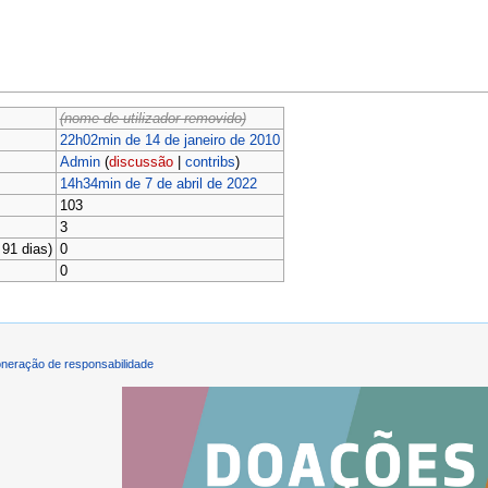
(nome de utilizador removido)
22h02min de 14 de janeiro de 2010
Admin
(
discussão
|
contribs
)
14h34min de 7 de abril de 2022
103
3
91 dias)
0
0
neração de responsabilidade