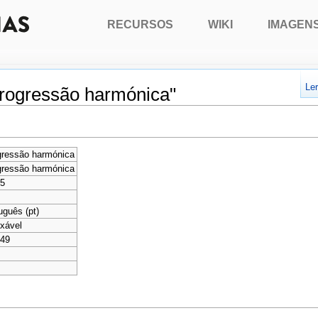
RECURSOS
WIKI
IMAGEN
Le
Progressão harmónica"
gressão harmónica
gressão harmónica
75
uguês (pt)
xável
949