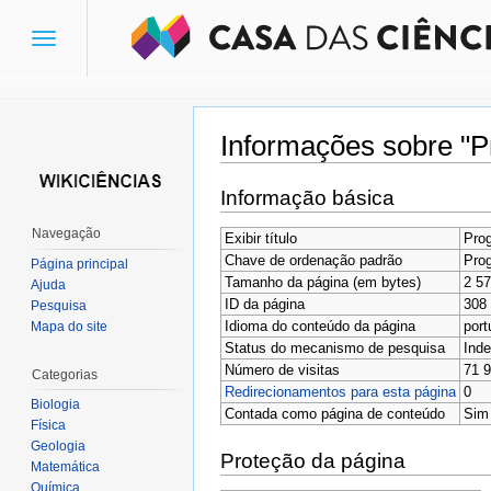
Toggle
navigation
Informações sobre "
Ir para:
navegação
,
pesquisa
Informação básica
Navegação
Exibir título
Pro
Chave de ordenação padrão
Pro
Página principal
Tamanho da página (em bytes)
2 5
Ajuda
ID da página
308
Pesquisa
Idioma do conteúdo da página
port
Mapa do site
Status do mecanismo de pesquisa
Inde
Número de visitas
71 
Categorias
Redirecionamentos para esta página
0
Biologia
Contada como página de conteúdo
Sim
Física
Geologia
Proteção da página
Matemática
Química