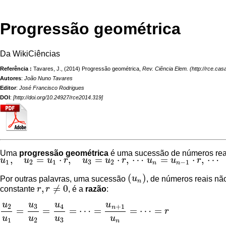
Progressão geométrica
Da WikiCiências
Referência :
Tavares, J., (2014) Progressão geométrica,
Rev. Ciência Elem.
Autores
:
João Nuno Tavares
Editor
:
José Francisco Rodrigues
DOI
:
[
http://doi.org/10.24927/rce2014.319
]
Uma
progressão geométrica
é uma
sucessão
de
números rea
,
=
⋅
,
=
⋅
,
⋯
=
⋅
,
⋯
u
u
u
r
u
u
r
u
u
r
u
1
,
u
2
=
u
1
⋅
r
,
u
3
=
u
2
⋅
r
,
⋯
u
n
=
u
n
−
1
⋅
r
,
⋯
1
2
1
3
2
−
1
n
n
(
)
Por outras palavras, uma sucessão
u
, de números reais nã
(
u
n
)
n
,
≠
0
constante
r
r
, é a
razão
:
r
,
r
≠
0
u
u
u
u
2
3
4
+
1
n
=
=
=
⋯
=
=
⋯
=
r
u
2
u
1
=
u
3
u
2
=
u
4
u
3
=
⋯
=
u
n
+
1
u
n
=
⋯
=
r
u
u
u
u
1
2
3
n