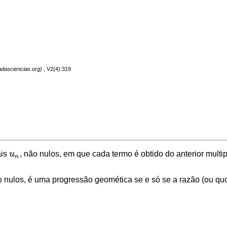
, V2(4):319
is
u
, não nulos, em que cada termo é obtido do anterior mult
u
n
n
o nulos, é uma progressão geomética se e só se a razão (ou quo