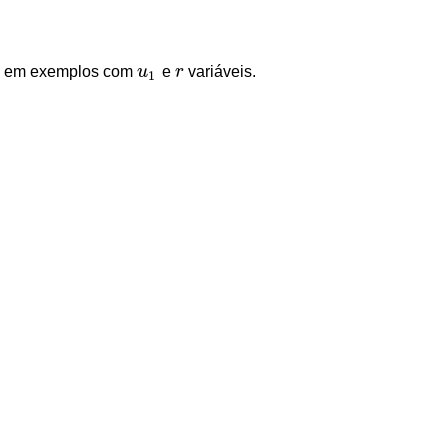
ma em exemplos com
u
e
r
variáveis.
u
1
r
1