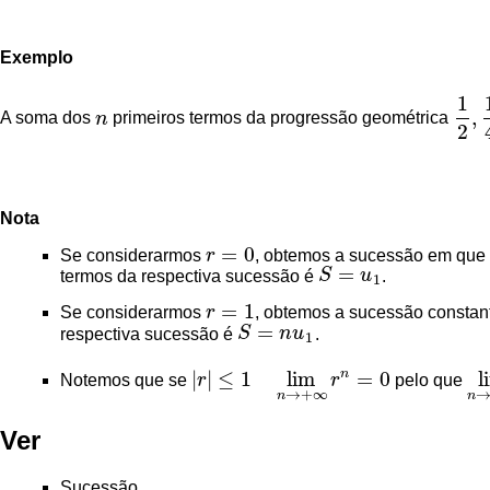
Exemplo
1
,
A soma dos
n
primeiros termos da progressão geométrica
n
1
2
,
1
2
Nota
=
0
Se considerarmos
r
, obtemos a sucessão em qu
r
=
0
=
termos da respectiva sucessão é
S
u
.
S
=
u
1
1
=
1
Se considerarmos
r
, obtemos a sucessão consta
r
=
1
=
respectiva sucessão é
S
n
u
.
S
=
n
u
1
1
n
|
|
≤
1
lim
=
0
l
Notemos que se
r
r
pelo que
|
r
|
≤
1
lim
n
→
+
∞
r
n
=
0
li
→
+
∞
n
n
Ver
Sucessão