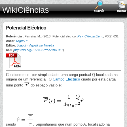
WikiCiências
Potencial Eléctrico
Referência :
Ferreira, M., (2015) Potencial elétrico,
Rev. Ciência Elem.
, V3(2):031
Autor
:
Miguel F.
Editor
:
Joaquim Agostinho Moreira
DOI
:
[
http://doi.org/10.24927/rce2015.031
]
Consideremos, por simplicidade, uma carga pontual Q localizada na
origem de um referencial. O
Campo Eléctrico
criado por esta carga
num ponto
do espaço vazio é:
sendo
. Suponhamos que num ponto A, localizado na