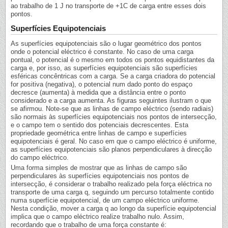
ao trabalho de 1 J no transporte de +1C de carga entre esses dois
pontos.
Superfícies Equipotenciais
As superfícies equipotenciais são o lugar geométrico dos pontos
onde o potencial eléctrico é constante. No caso de uma carga
pontual, o potencial é o mesmo em todos os pontos equidistantes da
carga e, por isso, as superfícies equipotenciais são superfícies
esféricas concêntricas com a carga. Se a carga criadora do potencial
for positiva (negativa), o potencial num dado ponto do espaço
decresce (aumenta) à medida que a distância entre o ponto
considerado e a carga aumenta. As figuras seguintes ilustram o que
se afirmou. Note-se que as linhas de campo eléctrico (sendo radiais)
são normais às superfícies equipotenciais nos pontos de intersecção,
e o campo tem o sentido dos potenciais decrescentes. Esta
propriedade geométrica entre linhas de campo e superfícies
equipotenciais é geral. No caso em que o campo eléctrico é uniforme,
as superfícies equipotenciais são planos perpendiculares à direcção
do campo eléctrico.
Uma forma simples de mostrar que as linhas de campo são
perpendiculares às superfícies equipotenciais nos pontos de
intersecção, é considerar o trabalho realizado pela força eléctrica no
transporte de uma carga q, seguindo um percurso totalmente contido
numa superfície equipotencial, de um campo eléctrico uniforme.
Nesta condição, mover a carga q ao longo da superfície equipotencial
implica que o campo eléctrico realize trabalho nulo. Assim,
recordando que o trabalho de uma força constante é: