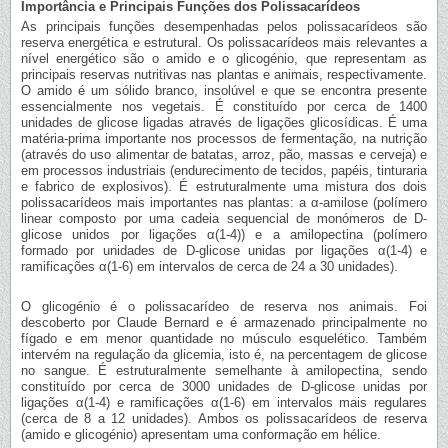
Importância e Principais Funções dos Polissacarídeos
As principais funções desempenhadas pelos polissacarídeos são
reserva energética e estrutural. Os polissacarídeos mais relevantes a
nível energético são o amido e o glicogénio, que representam as
principais reservas nutritivas nas plantas e animais, respectivamente.
O amido é um sólido branco, insolúvel e que se encontra presente
essencialmente nos vegetais. É constituído por cerca de 1400
unidades de glicose ligadas através de ligações glicosídicas. É uma
matéria-prima importante nos processos de fermentação, na nutrição
(através do uso alimentar de batatas, arroz, pão, massas e cerveja) e
em processos industriais (endurecimento de tecidos, papéis, tinturaria
e fabrico de explosivos). É estruturalmente uma mistura dos dois
polissacarídeos mais importantes nas plantas: a α-amilose (polímero
linear composto por uma cadeia sequencial de monómeros de D-
glicose unidos por ligações α(1-4)) e a amilopectina (polímero
formado por unidades de D-glicose unidas por ligações α(1-4) e
ramificações α(1-6) em intervalos de cerca de 24 a 30 unidades).
O glicogénio é o polissacarídeo de reserva nos animais. Foi
descoberto por Claude Bernard e é armazenado principalmente no
fígado e em menor quantidade no músculo esquelético. Também
intervém na regulação da glicemia, isto é, na percentagem de glicose
no sangue. É estruturalmente semelhante à amilopectina, sendo
constituído por cerca de 3000 unidades de D-glicose unidas por
ligações α(1-4) e ramificações α(1-6) em intervalos mais regulares
(cerca de 8 a 12 unidades). Ambos os polissacarídeos de reserva
(amido e glicogénio) apresentam uma conformação em hélice.