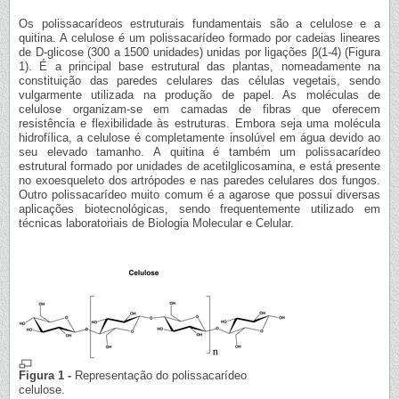
Os polissacarídeos estruturais fundamentais são a celulose e a
quitina. A celulose é um polissacarídeo formado por cadeias lineares
de D-glicose (300 a 1500 unidades) unidas por ligações β(1-4) (Figura
1). É a principal base estrutural das plantas, nomeadamente na
constituição das paredes celulares das células vegetais, sendo
vulgarmente utilizada na produção de papel. As moléculas de
celulose organizam-se em camadas de fibras que oferecem
resistência e flexibilidade às estruturas. Embora seja uma molécula
hidrofílica, a celulose é completamente insolúvel em água devido ao
seu elevado tamanho. A quitina é também um polissacarídeo
estrutural formado por unidades de acetilglicosamina, e está presente
no exoesqueleto dos artrópodes e nas paredes celulares dos fungos.
Outro polissacarídeo muito comum é a agarose que possui diversas
aplicações biotecnológicas, sendo frequentemente utilizado em
técnicas laboratoriais de Biologia Molecular e Celular.
Figura 1 -
Representação do polissacarídeo
celulose.