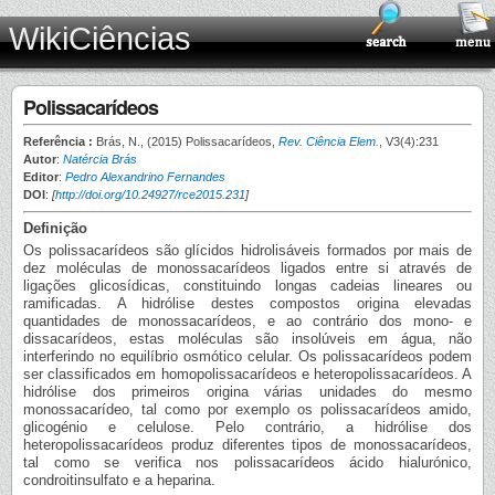
WikiCiências
Polissacarídeos
Referência :
Brás, N., (2015) Polissacarídeos,
Rev. Ciência Elem.
, V3(4):231
Autor
:
Natércia Brás
Editor
:
Pedro Alexandrino Fernandes
DOI
:
[
http://doi.org/10.24927/rce2015.231
]
Definição
Os polissacarídeos são glícidos hidrolisáveis formados por mais de
dez moléculas de monossacarídeos ligados entre si através de
ligações glicosídicas, constituindo longas cadeias lineares ou
ramificadas. A hidrólise destes compostos origina elevadas
quantidades de monossacarídeos, e ao contrário dos mono- e
dissacarídeos, estas moléculas são insolúveis em água, não
interferindo no equilíbrio osmótico celular. Os polissacarídeos podem
ser classificados em homopolissacarídeos e heteropolissacarídeos. A
hidrólise dos primeiros origina várias unidades do mesmo
monossacarídeo, tal como por exemplo os polissacarídeos amido,
glicogénio e celulose. Pelo contrário, a hidrólise dos
heteropolissacarídeos produz diferentes tipos de monossacarídeos,
tal como se verifica nos polissacarídeos ácido hialurónico,
condroitinsulfato e a heparina.