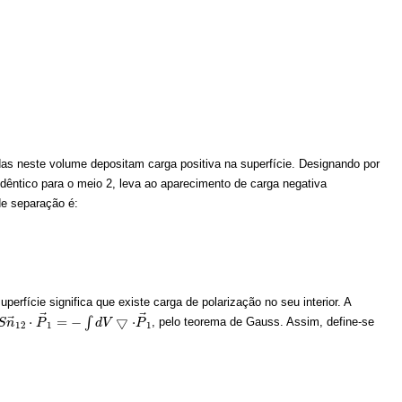
das neste volume depositam carga positiva na superfície. Designando por
 idêntico para o meio 2, leva ao aparecimento de carga negativa
de separação é:
perfície significa que existe carga de polarização no seu interior. A
⃗
⃗
⃗
⋅
=
−
▽
⋅
∫
, pelo teorema de Gauss. Assim, define-se
S
→
n
12
⋅
P
→
P
1
=
−
∫
d
V
▽
⋅
d
P
V
→
1
P
12
1
1