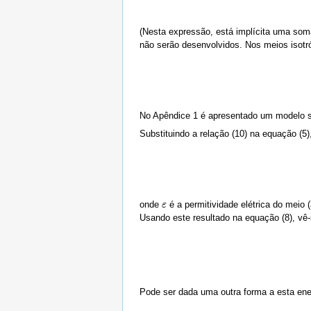
(Nesta expressão, está implícita uma soma 
não serão desenvolvidos. Nos meios isotróp
No Apêndice 1 é apresentado um modelo si
Substituindo a relação (10) na equação (5)
onde
é a permitividade elétrica do meio (
ε
ε
Usando este resultado na equação (8), vê-
Pode ser dada uma outra forma a esta ener