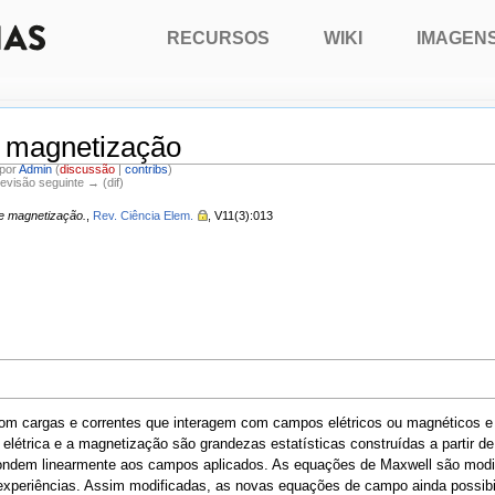
RECURSOS
WIKI
IMAGEN
e magnetização
 por
Admin
(
discussão
|
contribs
)
Revisão seguinte → (dif)
 e magnetização.
,
Rev. Ciência Elem.
, V11(3):013
com cargas e correntes que interagem com campos elétricos ou magnéticos e
 elétrica e a magnetização são grandezas estatísticas construídas a partir 
ondem linearmente aos campos aplicados. As equações de Maxwell são modi
 experiências. Assim modificadas, as novas equações de campo ainda possibi