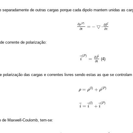
e separadamente de outras cargas porque cada dipolo mantem unidas as ca
⃗
(
)
P
∂
ρ
∂
P
=
−
▽
⋅
∂
ρ
(
P
)
∂
t
=
−
▽
⋅
∂
P
→
∂
t
∂
∂
t
t
de corrente de polarização:
(
)
⃗
P
⃗
∂
P
=
(4)
i
i
→
(
P
)
=
∂
P
→
∂
t
∂
t
de polarização das cargas e correntes livres sendo estas as que se controlam
(
)
(
)
=
+
l
P
ρ
ρ
=
ρ
(
l
ρ
)
+
ρ
(
P
)
ρ
(
)
(
)
l
P
⃗
⃗
⃗
=
+
i
i
→
=
i
i
→
(
l
)
+
i
→
i
(
P
)
ão de Maxwell-Coulomb, tem-se: