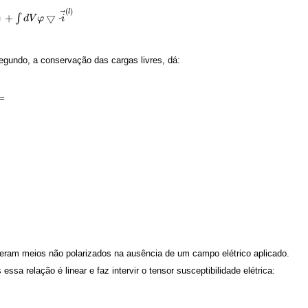
)
(
)
l
⃗
+
▽
⋅
∫
d
V
φ
i
egundo, a conservação das cargas livres, dá:
=
deram meios não polarizados na ausência de um campo elétrico aplicado.
ssa relação é linear e faz intervir o tensor susceptibilidade elétrica: