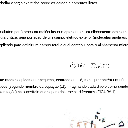
alho e força exercidos sobre as cargas e correntes livres.
stituída por átomos ou moléculas que apresentam um alinhamento dos seus di
ura crítica, seja por ação de um campo elétrico exterior (moléculas apolares
plicado para definir um campo total o qual contribui para o alinhamento micro
⃗
⃗
⃗
(
)
=
∑
(11)
P
P
→
r
(
r
→
δ
)
V
δ
V
=
∑
i
p
→
p
i
i
i
⃗
me macroscopicamente pequeno, centrado em ⃗
, mas que contém um número
r
r
→
ntidos (segundo membro da equação (1)). Imaginando cada dipolo como sendo 
polarização) na superfície que separa dois meios diferentes (FIGURA 1).