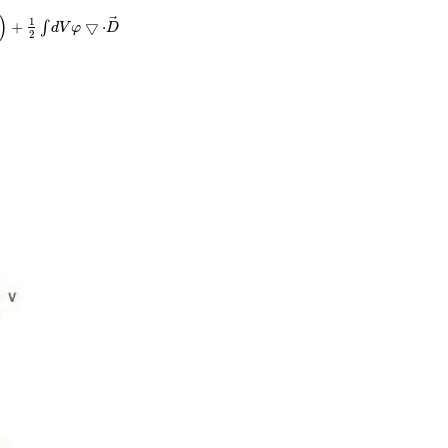
)
⃗
⃗
1
+
▽
⋅
∫
d
V
φ
D
2