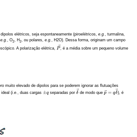
polos elétricos, seja espontaneamente (piroelétricos,
e.g.
, turmalina,
,
e.g.
, O
, H
, ou polares,
e.g.
, H2O). Dessa forma, originam um campo
2
2
⃗
scópico. A polarização elétrica,
, é a média sobre um pequeno volume
P
P
→
 muito elevado de dipolos para se poderem ignorar as flutuações
⃗
⃗
⃗
±
=
ideal (
i.e.
, duas cargas
separadas por
de modo que
), é
±
q
q
δ
δ
→
p
p
→
=
q
q
δ
δ
→