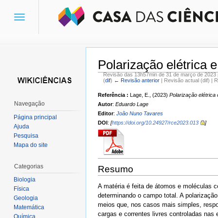
Toggle
navigation
Polarização elétrica 
Revisão das 13h57min de 31 de março de 2023
(
dif
)
← Revisão anterior
| Revisão actual (dif) | 
Ir para:
navegação
,
pesquisa
Referência :
Lage, E., (2023)
Polarização elétrica
Navegação
Autor
:
Eduardo Lage
Editor
:
João Nuno Tavares
Página principal
DOI
:
[
https://doi.org/10.24927/rce2023.013
]
Ajuda
Pesquisa
Mapa do site
Categorias
Resumo
Biologia
A matéria é feita de átomos e moléculas 
Física
determinando o campo total. A polarização
Geologia
meios que, nos casos mais simples, resp
Matemática
cargas e correntes livres controladas nas
Química