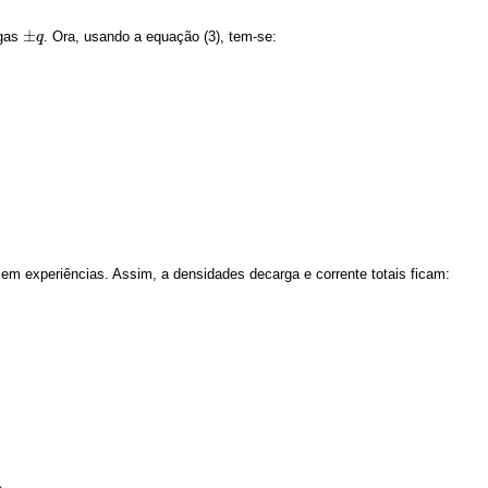
±
rgas
. Ora, usando a equação (3), tem-se:
±
q
q
 em experiências. Assim, a densidades decarga e corrente totais ficam: