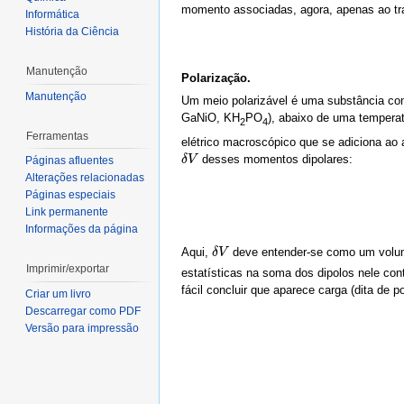
momento associadas, agora, apenas ao trab
Informática
História da Ciência
Manutenção
Polarização.
Manutenção
Um meio polarizável é uma substância con
GaNiO, KH
PO
), abaixo de uma temperat
2
4
Ferramentas
elétrico macroscópico que se adiciona ao a
desses momentos dipolares:
δ
δ
V
V
Páginas afluentes
Alterações relacionadas
Páginas especiais
Link permanente
Informações da página
Aqui,
deve entender-se como um volu
δ
δ
V
V
Imprimir/exportar
estatísticas na soma dos dipolos nele co
fácil concluir que aparece carga (dita de 
Criar um livro
Descarregar como PDF
Versão para impressão