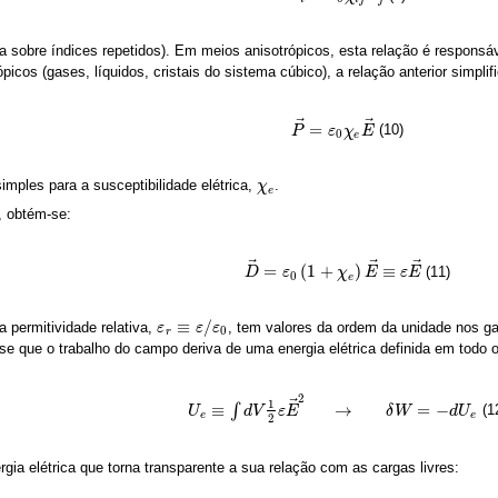
sobre índices repetidos). Em meios anisotrópicos, esta relação é responsável
icos (gases, líquidos, cristais do sistema cúbico), a relação anterior simpli
⃗
⃗
=
(10)
P
P
→
=
ε
ε
0
χ
χ
e
E
E
→
0
e
mples para a susceptibilidade elétrica,
.
χ
χ
e
e
, obtém-se:
⃗
⃗
⃗
=
(
1
+
)
≡
(11)
D
D
→
=
ε
ε
0
(
1
+
χ
e
)
E
χ
→
≡
E
ε
E
→
ε
E
0
e
≡
/
a permitividade relativa,
, tem valores da ordem da unidade nos gas
ε
ε
r
≡
ε
/
ε
0
ε
ε
0
r
se que o trabalho do campo deriva de uma energia elétrica definida em todo 
2
⃗
1
≡
→
=
−
∫
(1
U
U
e
≡
∫
d
V
1
d
2
V
ε
E
→
ε
2
E
→
δ
W
=
−
d
U
e
δ
W
d
U
e
e
2
gia elétrica que torna transparente a sua relação com as cargas livres: