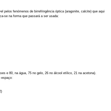
 pelos fenómenos de birrefringência óptica (aragonite, calcite) que aqui
fica-se na forma que passará a ser usada:
es e 80, na água, 75 no gelo, 26 no álcool etílico, 21 na acetona).
o espaço:
2)