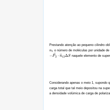
Prestando atenção ao pequeno cilindro ob
o número de moléculas por unidade de
n
n
1
1
⃗
⃗
−
⋅
Δ
naquele elemento de superf
−
P
P
→
2
⋅
n
n
→
12
Δ
S
S
2
12
Considerando apenas o meio 1, supondo qu
carga total que tal meio depositou na supe
a densidade volúmica de carga de polariz