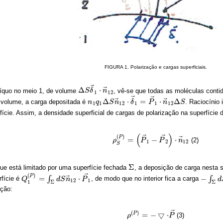
FIGURA 1. Polarização e cargas superficiais.
⃗
⃗
Δ
⋅
líquo no meio 1, de volume
, vê-se que todas as moléculas conti
Δ
S
S
δ
δ
→
1
⋅
n
n
→
12
1
12
⃗
⃗
⃗
⃗
Δ
⋅
=
⋅
Δ
 volume, a carga depositada é
. Raciocínio
n
n
1
q
q
1
Δ
S
S
n
→
n
12
⋅
δ
δ
→
1
=
P
P
→
1
⋅
n
n
→
12
S
Δ
S
1
1
12
1
1
12
ície. Assim, a densidade superficial de cargas de polarização na superfície 
(
)
⃗
⃗
(
)
P
⃗
=
−
⋅
(2)
ρ
ρ
S
(
P
)
=
(
P
→
P
1
−
P
→
P
2
)
⋅
n
→
n
12
1
2
12
S
Σ
e está limitado por uma superfície fechada
, a deposição de carga nesta su
Σ
⃗
(
)
P
⃗
=
⋅
−
∫
∫
rfície é
, de modo que no interior fica a carga
Q
Q
1
(
P
)
=
∫
Σ
d
S
n
d
→
S
n
12
⋅
P
→
P
1
−
∫
Σ
d
S
d
n
12
1
1
Σ
Σ
ação:
⃗
(
)
=
−
▽
⋅
P
(3)
ρ
ρ
(
P
)
=
−
▽
⋅
P
→
P