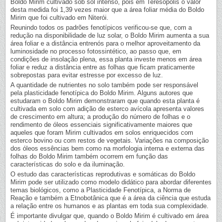
Boldo Mirim cultivado sob sol intenso, pois em Teresópolis o valor
desta medida foi 1,39 vezes maior que a área foliar média do Boldo
Mirim que foi cultivado em Niterói.
Reunindo todos os padrões fenotípicos verificou-se que, com a
redução na disponibilidade de luz solar, o Boldo Mirim aumenta a sua
área foliar e a distância entrenós para o melhor aproveitamento da
luminosidade no processo fotossintético, ao passo que, em
condições de insolação plena, essa planta investe menos em área
foliar e reduz a distância entre as folhas que ficam praticamente
sobrepostas para evitar estresse por excesso de luz.
A quantidade de nutrientes no solo também pode ser responsável
pela plasticidade fenotípica do Boldo Mirim. Alguns autores que
estudaram o Boldo Mirim demonstraram que quando esta planta é
cultivada em solo com adição de esterco avícola apresenta valores
de crescimento em altura; a produção do número de folhas e o
rendimento de óleos essenciais significativamente maiores que
aqueles que foram Mirim cultivados em solos enriquecidos com
esterco bovino ou com restos de vegetais. Variações na composição
dos óleos essências bem como na morfologia interna e externa das
folhas do Boldo Mirim também ocorrem em função das
características do solo e da iluminação.
O estudo das características reprodutivas e somáticas do Boldo
Mirim pode ser utilizado como modelo didático para abordar diferentes
temas biológicos, como a Plasticidade Fenotípica, a Norma de
Reação e também a Etnobotânica que é a área da ciência que estuda
a relação entre os humanos e as plantas em toda sua complexidade.
É importante divulgar que, quando o Boldo Mirim é cultivado em área