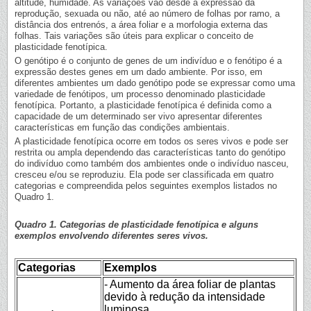
altitude, humidade. As variações vão desde a expressão da
reprodução, sexuada ou não, até ao número de folhas por ramo, a
distância dos entrenós, a área foliar e a morfologia externa das
folhas. Tais variações são úteis para explicar o conceito de
plasticidade fenotípica.
O genótipo é o conjunto de genes de um indivíduo e o fenótipo é a
expressão destes genes em um dado ambiente. Por isso, em
diferentes ambientes um dado genótipo pode se expressar como uma
variedade de fenótipos, um processo denominado plasticidade
fenotípica. Portanto, a plasticidade fenotípica é definida como a
capacidade de um determinado ser vivo apresentar diferentes
características em função das condições ambientais.
A plasticidade fenotípica ocorre em todos os seres vivos e pode ser
restrita ou ampla dependendo das características tanto do genótipo
do indivíduo como também dos ambientes onde o indivíduo nasceu,
cresceu e/ou se reproduziu. Ela pode ser classificada em quatro
categorias e compreendida pelos seguintes exemplos listados no
Quadro 1.
Quadro 1. Categorias de plasticidade fenotípica e alguns
exemplos envolvendo diferentes seres vivos.
Categorias
Exemplos
- Aumento da área foliar de plantas
devido à redução da intensidade
luminosa.