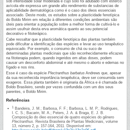
sob intensidade solar moderada e cujo solo foi adubado com esterco
avícola ele expressa um grande alto rendimento de substancias de
aplicabilidade dermatológica como é o caso dos óleos essenciais
associado. Deste modo, os estudos sobre a plasticidade fenotípica
do Boldo Mirim em relação à diferentes condições ambientais são
úteis para orientar a população sobre a melhor forma de cultivá-lo e
assim usufruir desta erva aromática quanto ao seu potencial
decorativo e fitoterápico.
Cabe ressaltar que a plasticidade fenotípica das plantas também
pode dificultar a identificação das espécies e levar ao uso terapêutico
equivocado. Por exemplo, o consumo de chá ou suco de
determinadas plantas medicinais que são reconhecidamente eficazes
na fitoterapia podem, quando ingeridos em altas doses, podem
causar um desconforto abdominal e até mesmo o aborto e edemas no
fígado e nos rins.
Esse é caso da espécie
Plectranthus barbatus
Andrews que, apesar
da sua reconhecida importância terapêutica, deve ser consumida sem
exageros. Essa planta também é originaria da África e é chamada de
Boldo Brasileiro, sendo por vezes confundida com um dos seus
parentes, o Boldo Mirim.
Referências
1
Bandeira, J. M.; Barbosa, F. F.; Barbosa, L. M. P.; Rodrigues,
I. C. S.; Bacarin, M. A.; Peters, J. A. & Braga, E. J. B.
Composição do óleo essencial de quatro espécies do gênero
Plectranthus
. Revista Brasileira de Plantas Medicinais, volume
13, número 2, p. 157-164, 2011. Disponível em: