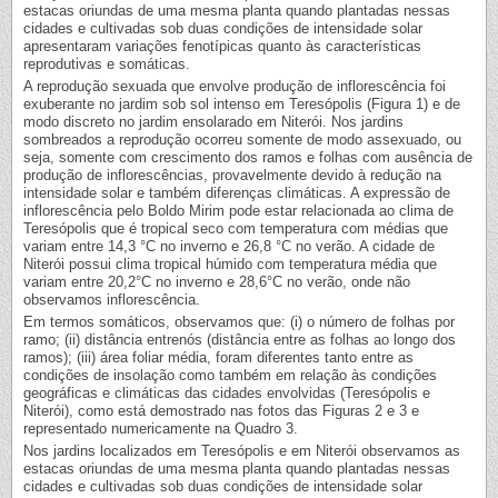
estacas oriundas de uma mesma planta quando plantadas nessas
cidades e cultivadas sob duas condições de intensidade solar
apresentaram variações fenotípicas quanto às características
reprodutivas e somáticas.
A reprodução sexuada que envolve produção de inflorescência foi
exuberante no jardim sob sol intenso em Teresópolis (Figura 1) e de
modo discreto no jardim ensolarado em Niterói. Nos jardins
sombreados a reprodução ocorreu somente de modo assexuado, ou
seja, somente com crescimento dos ramos e folhas com ausência de
produção de inflorescências, provavelmente devido à redução na
intensidade solar e também diferenças climáticas. A expressão de
inflorescência pelo Boldo Mirim pode estar relacionada ao clima de
Teresópolis que é tropical seco com temperatura com médias que
variam entre 14,3 °C no inverno e 26,8 °C no verão. A cidade de
Niterói possui clima tropical húmido com temperatura média que
variam entre 20,2°C no inverno e 28,6°C no verão, onde não
observamos inflorescência.
Em termos somáticos, observamos que: (i) o número de folhas por
ramo; (ii) distância entrenós (distância entre as folhas ao longo dos
ramos); (iii) área foliar média, foram diferentes tanto entre as
condições de insolação como também em relação às condições
geográficas e climáticas das cidades envolvidas (Teresópolis e
Niterói), como está demostrado nas fotos das Figuras 2 e 3 e
representado numericamente na Quadro 3.
Nos jardins localizados em Teresópolis e em Niterói observamos as
estacas oriundas de uma mesma planta quando plantadas nessas
cidades e cultivadas sob duas condições de intensidade solar