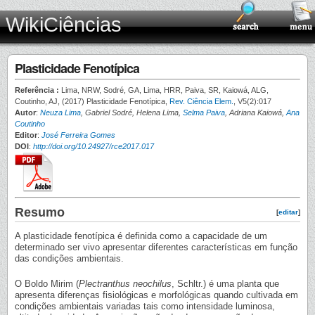
WikiCiências
Plasticidade Fenotípica
Referência :
Lima, NRW, Sodré, GA, Lima, HRR, Paiva, SR, Kaiowá, ALG,
Coutinho, AJ, (2017) Plasticidade Fenotípica,
Rev. Ciência Elem.
, V5(2):017
Autor
:
Neuza Lima
, Gabriel Sodré, Helena Lima,
Selma Paiva
, Adriana Kaiowá,
Ana
Coutinho
Editor
:
José Ferreira Gomes
DOI
:
http://doi.org/10.24927/rce2017.017
Resumo
[
editar
]
A plasticidade fenotípica é definida como a capacidade de um
determinado ser vivo apresentar diferentes características em função
das condições ambientais.
O Boldo Mirim (
Plectranthus neochilus
, Schltr.) é uma planta que
apresenta diferenças fisiológicas e morfológicas quando cultivada em
condições ambientais variadas tais como intensidade luminosa,