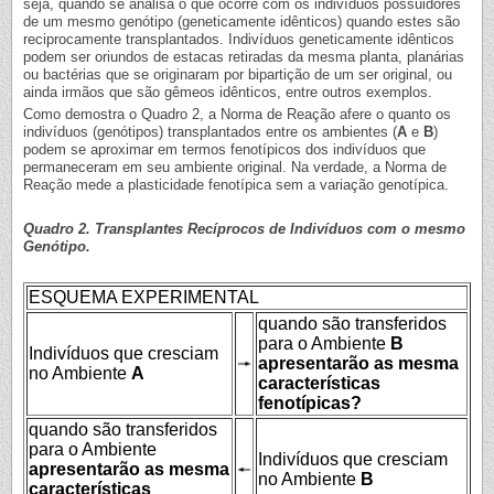
seja, quando se analisa o que ocorre com os indivíduos possuidores
de um mesmo genótipo (geneticamente idênticos) quando estes são
reciprocamente transplantados. Indivíduos geneticamente idênticos
podem ser oriundos de estacas retiradas da mesma planta, planárias
ou bactérias que se originaram por bipartição de um ser original, ou
ainda irmãos que são gêmeos idênticos, entre outros exemplos.
Como demostra o Quadro 2, a Norma de Reação afere o quanto os
indivíduos (genótipos) transplantados entre os ambientes (
A
e
B
)
podem se aproximar em termos fenotípicos dos indivíduos que
permaneceram em seu ambiente original. Na verdade, a Norma de
Reação mede a plasticidade fenotípica sem a variação genotípica.
Quadro 2. Transplantes Recíprocos de Indivíduos com o mesmo
Genótipo.
ESQUEMA EXPERIMENTAL
quando são transferidos
para o Ambiente
B
Indivíduos que cresciam
apresentarão as mesma
no Ambiente
A
características
fenotípicas?
quando são transferidos
para o Ambiente
Indivíduos que cresciam
apresentarão as mesma
no Ambiente
B
características