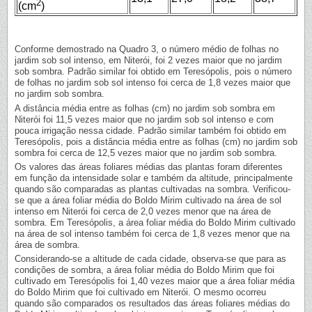
2
(cm
)
Conforme demostrado na Quadro 3, o número médio de folhas no
jardim sob sol intenso, em Niterói, foi 2 vezes maior que no jardim
sob sombra. Padrão similar foi obtido em Teresópolis, pois o número
de folhas no jardim sob sol intenso foi cerca de 1,8 vezes maior que
no jardim sob sombra.
A distância média entre as folhas (cm) no jardim sob sombra em
Niterói foi 11,5 vezes maior que no jardim sob sol intenso e com
pouca irrigação nessa cidade. Padrão similar também foi obtido em
Teresópolis, pois a distância média entre as folhas (cm) no jardim sob
sombra foi cerca de 12,5 vezes maior que no jardim sob sombra.
Os valores das áreas foliares médias das plantas foram diferentes
em função da intensidade solar e também da altitude, principalmente
quando são comparadas as plantas cultivadas na sombra. Verificou-
se que a área foliar média do Boldo Mirim cultivado na área de sol
intenso em Niterói foi cerca de 2,0 vezes menor que na área de
sombra. Em Teresópolis, a área foliar média do Boldo Mirim cultivado
na área de sol intenso também foi cerca de 1,8 vezes menor que na
área de sombra.
Considerando-se a altitude de cada cidade, observa-se que para as
condições de sombra, a área foliar média do Boldo Mirim que foi
cultivado em Teresópolis foi 1,40 vezes maior que a área foliar média
do Boldo Mirim que foi cultivado em Niterói. O mesmo ocorreu
quando são comparados os resultados das áreas foliares médias do