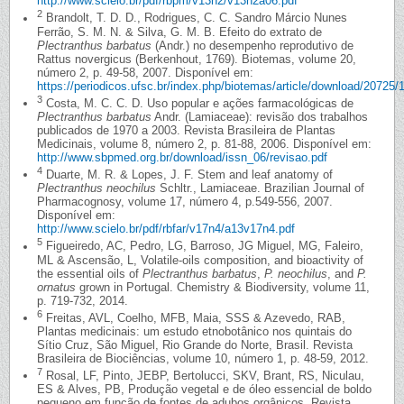
http://www.scielo.br/pdf/rbpm/v13n2/v13n2a06.pdf
2
Brandolt, T. D. D., Rodrigues, C. C. Sandro Márcio Nunes
Ferrão, S. M. N. & Silva, G. M. B. Efeito do extrato de
Plectranthus barbatus
(Andr.) no desempenho reprodutivo de
Rattus novergicus (Berkenhout, 1769). Biotemas, volume 20,
número 2, p. 49-58, 2007. Disponível em:
https://periodicos.ufsc.br/index.php/biotemas/article/download/20725/
3
Costa, M. C. C. D. Uso popular e ações farmacológicas de
Plectranthus barbatus
Andr. (Lamiaceae): revisão dos trabalhos
publicados de 1970 a 2003. Revista Brasileira de Plantas
Medicinais, volume 8, número 2, p. 81-88, 2006. Disponível em:
http://www.sbpmed.org.br/download/issn_06/revisao.pdf
4
Duarte, M. R. & Lopes, J. F. Stem and leaf anatomy of
Plectranthus neochilus
Schltr., Lamiaceae. Brazilian Journal of
Pharmacognosy, volume 17, número 4, p.549-556, 2007.
Disponível em:
http://www.scielo.br/pdf/rbfar/v17n4/a13v17n4.pdf
5
Figueiredo, AC, Pedro, LG, Barroso, JG Miguel, MG, Faleiro,
ML & Ascensão, L, Volatile-oils composition, and bioactivity of
the essential oils of
Plectranthus barbatus
,
P. neochilus
, and
P.
ornatus
grown in Portugal. Chemistry & Biodiversity, volume 11,
p. 719-732, 2014.
6
Freitas, AVL, Coelho, MFB, Maia, SSS & Azevedo, RAB,
Plantas medicinais: um estudo etnobotânico nos quintais do
Sítio Cruz, São Miguel, Rio Grande do Norte, Brasil. Revista
Brasileira de Biociências, volume 10, número 1, p. 48-59, 2012.
7
Rosal, LF, Pinto, JEBP, Bertolucci, SKV, Brant, RS, Niculau,
ES & Alves, PB, Produção vegetal e de óleo essencial de boldo
pequeno em função de fontes de adubos orgânicos. Revista