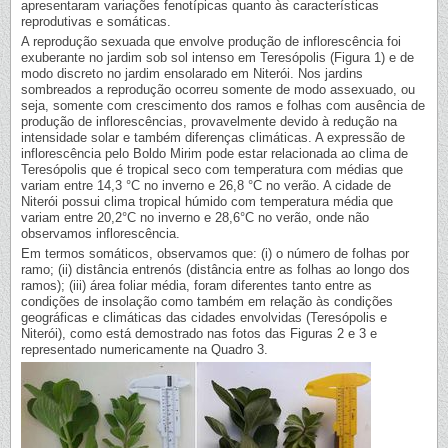
apresentaram variações fenotípicas quanto às características
reprodutivas e somáticas.
A reprodução sexuada que envolve produção de inflorescência foi
exuberante no jardim sob sol intenso em Teresópolis (Figura 1) e de
modo discreto no jardim ensolarado em Niterói. Nos jardins
sombreados a reprodução ocorreu somente de modo assexuado, ou
seja, somente com crescimento dos ramos e folhas com ausência de
produção de inflorescências, provavelmente devido à redução na
intensidade solar e também diferenças climáticas. A expressão de
inflorescência pelo Boldo Mirim pode estar relacionada ao clima de
Teresópolis que é tropical seco com temperatura com médias que
variam entre 14,3 °C no inverno e 26,8 °C no verão. A cidade de
Niterói possui clima tropical húmido com temperatura média que
variam entre 20,2°C no inverno e 28,6°C no verão, onde não
observamos inflorescência.
Em termos somáticos, observamos que: (i) o número de folhas por
ramo; (ii) distância entrenós (distância entre as folhas ao longo dos
ramos); (iii) área foliar média, foram diferentes tanto entre as
condições de insolação como também em relação às condições
geográficas e climáticas das cidades envolvidas (Teresópolis e
Niterói), como está demostrado nas fotos das Figuras 2 e 3 e
representado numericamente na Quadro 3.