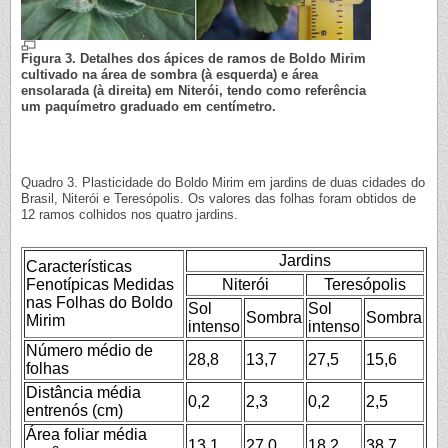
Figura 3. Detalhes dos ápices de ramos de Boldo Mirim
cultivado na área de sombra (à esquerda) e área
ensolarada (à direita) em Niterói, tendo como referência
um paquímetro graduado em centímetro.
Quadro 3. Plasticidade do Boldo Mirim em jardins de duas cidades do
Brasil, Niterói e Teresópolis. Os valores das folhas foram obtidos de
12 ramos colhidos nos quatro jardins.
Jardins
Características
Fenotípicas Medidas
Niterói
Teresópolis
nas Folhas do Boldo
Sol
Sol
Sombra
Sombra
Mirim
intenso
intenso
Número médio de
28,8
13,7
27,5
15,6
folhas
Distância média
0,2
2,3
0,2
2,5
entrenós (cm)
Área foliar média
13,1
27,0
18,2
38,7