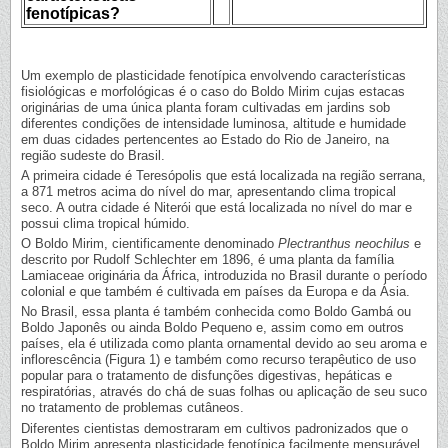
fenotípicas?
Um exemplo de plasticidade fenotípica envolvendo características
fisiológicas e morfológicas é o caso do Boldo Mirim cujas estacas
originárias de uma única planta foram cultivadas em jardins sob
diferentes condições de intensidade luminosa, altitude e humidade
em duas cidades pertencentes ao Estado do Rio de Janeiro, na
região sudeste do Brasil.
A primeira cidade é Teresópolis que está localizada na região serrana,
a 871 metros acima do nível do mar, apresentando clima tropical
seco. A outra cidade é Niterói que está localizada no nível do mar e
possui clima tropical húmido.
O Boldo Mirim, cientificamente denominado
Plectranthus neochilus
e
descrito por Rudolf Schlechter em 1896, é uma planta da família
Lamiaceae originária da África, introduzida no Brasil durante o período
colonial e que também é cultivada em países da Europa e da Ásia.
No Brasil, essa planta é também conhecida como Boldo Gambá ou
Boldo Japonês ou ainda Boldo Pequeno e, assim como em outros
países, ela é utilizada como planta ornamental devido ao seu aroma e
inflorescência (Figura 1) e também como recurso terapêutico de uso
popular para o tratamento de disfunções digestivas, hepáticas e
respiratórias, através do chá de suas folhas ou aplicação de seu suco
no tratamento de problemas cutâneos.
Diferentes cientistas demostraram em cultivos padronizados que o
Boldo Mirim apresenta plasticidade fenotípica facilmente mensurável