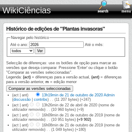
WikiCiências
Histórico de edições de "Plantas invasoras"
Navegar pelo histórico
Até o ano:
Até o mês:
Selecção de diferenças: use os botões de opção para marcar as
versões que deseja comparar. Pressione 'Enter' ou clique o botão
"Comparar as versões seleccionadas".
Legenda:
(act)
= diferenças para a versão actual,
(ant)
= diferenças
para a versão anterior,
m
= edição menor
(act | ant)
13h19min de 21 de outubro de 2020
‎
Admin
(
discussão
|
contribs
)
‎
. .
(11 207 bytes)
(+247)
(act | ant)
13h26min de 22 de abril de 2020
‎
(nome de
utilizador removido)
‎
. .
(10 960 bytes)
(+9)
(act | ant)
16h09min de 21 de outubro de 2019
‎
(nome de
utilizador removido)
‎
. .
(10 951 bytes)
(+9 902)
(act | ant)
16h08min de 21 de outubro de 2019
‎
(nome de
utilizador removido)
‎
. .
(1 049 bytes)
(+180)