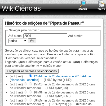
WikiCiências
Histórico de edições de "Pipeta de Pasteur"
Navegar pelo histórico
Até o ano:
Até o mês:
Selecção de diferenças: use os botões de opção para marcar as
versões que deseja comparar. Pressione 'Enter' ou clique o botão
"Comparar as versões seleccionadas".
Legenda:
(act)
= diferenças para a versão actual,
(ant)
= diferenças
para a versão anterior,
m
= edição menor
(act | ant)
12h14min de 26 de janeiro de 2018
‎
Admin
(
discussão
|
contribs
)
‎
. .
(1 962 bytes)
(+149)
(act | ant)
15h41min de 20 de dezembro de 2012
‎
(nome
de utilizador removido)
‎
. .
(1 813 bytes)
(0)
(act | ant)
16h48min de 19 de dezembro de 2012
‎
(nome
de utilizador removido)
‎
. .
(1 813 bytes)
(-61)
(act | ant)
09h35min de 29 de novembro de 2012
‎
(nome
de utilizador removido)
‎
m
. .
(1 874 bytes)
(0)
‎
. .
(resumo da