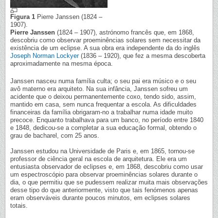
Figura 1
Pierre Janssen (1824 –
1907).
Pierre Janssen
(1824 – 1907), astrónomo francês que, em 1868,
descobriu como observar proeminências solares sem necessitar da
existência de um eclipse. A sua obra era independente da do inglês
Joseph Norman Lockyer
(1836 – 1920), que fez a mesma descoberta
aproximadamente na mesma época.
Janssen nasceu numa família culta; o seu pai era músico e o seu
avô materno era arquiteto. Na sua infância, Janssen sofreu um
acidente que o deixou permanentemente coxo, tendo sido, assim,
mantido em casa, sem nunca frequentar a escola. As dificuldades
financeiras da família obrigaram-no a trabalhar numa idade muito
precoce. Enquanto trabalhava para um banco, no período entre 1840
e 1848, dedicou-se a completar a sua educação formal, obtendo o
grau de bacharel, com 25 anos.
Janssen estudou na Universidade de Paris e, em 1865, tornou-se
professor de ciência geral na escola de arquitetura. Ele era um
entusiasta observador de eclipses e, em 1868, descobriu como usar
um espectroscópio para observar proeminências solares durante o
dia, o que permitiu que se pudessem realizar muita mais observações
desse tipo do que anteriormente, visto que tais fenómenos apenas
eram observáveis durante poucos minutos, em eclipses solares
totais.