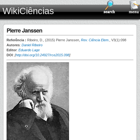
WikiCiências
Pierre Janssen
Referência :
Ribeiro, D., (2015) Pierre Janssen,
Rev. Ciência Elem.
, V3(1):098
Autores
:
Daniel Ribeiro
Editor
:
Eduardo Lage
DOI
:
[
http://doi.org/10.24927/rce2015.098
]