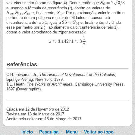
–
√
=
2
3
/
3
vez circunscrito (como na figura 4). Deduz então que
S
S
6
=
2
3
/
3
6
e, usando a fórmula de recorrência (*), obtém os valores de
,
,
e, finalmente,
. Por aproximação, calcula então o
S
S
12
,
S
S
24
,
S
S
48
S
S
96
12
24
48
96
perímetro de um polígono regular de 96 lados circunscrito à
96
×
circunferência de raio 1, igual a
e, finalmente, dividindo
96
×
S
96
S
96
esse perímetro por 2 (= ao diâmetro da circunferência de raio 1),
obtem o valor aproximado de
(por excesso):
π
π
1
≈
3.14271
≈
3
π
π
≈
3.14271
≈
3
1
7
7
Referências
C.H. Edwards, Jr.,
The Historical Development of the Calculus
,
Springer-Verlag, New York, 1979.
T.L. Heath,
The Works of Archimedes
. Cambridge University Press,
1897 (Dover reprint).
Criada em 12 de Novembro de 2012
Revista em 15 de Março de 2017
Aceite pelo editor em 15 de Março de 2017
Início
·
Pesquisa
·
Menu
·
Voltar ao topo