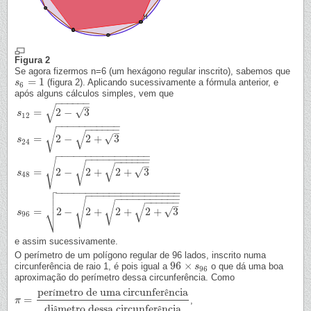
Figura 2
Se agora fizermos n=6 (um hexágono regular inscrito), sabemos que
=
1
(figura 2). Aplicando sucessivamente a fórmula anterior, e
s
s
6
=
1
6
após alguns cálculos simples, vem que
−
−
−
−
−
−
√
–
=
2
−
3
√
s
12
−
−
−
−
−
−
−
−
−
−
−
−
−
−
−
−
−
√
√
–
=
2
−
2
+
3
√
s
24
−
−
−
−
−
−
−
−
−
−
−
−
−
−
−
−
−
−
−
−
−
−
−
−
−
−
−
−
−
−
−
−
−
√
√
√
–
s
12
=
2
−
3
s
24
=
2
−
2
+
3
s
48
=
2
−
2
+
2
+
3
s
96
=
2
−
2
+
2
+
2
+
3
=
2
−
2
+
2
+
3
√
s
48

−
−
−
−
−
−
−
−
−
−
−
−
−
−
−
−
−
−
−
−
−

−
−
−
−
−
−
−
−
−
−
−
−
−
−
−
−
−
−
−
−
−
−
−
−
−
−
−

−
−
−
−
−
−
√
√
√
–
⎷
=
2
−
2
+
2
+
2
+
3
√
s
96
e assim sucessivamente.
O perímetro de um polígono regular de 96 lados, inscrito numa
96
×
circunferência de raio 1, é pois igual a
o que dá uma boa
96
×
s
96
s
96
aproximação do perímetro dessa circunferência. Como
per
metro de uma
circunfer
ncia
í
ê
=
,
π
π
=
perímetro de umacircunferência
diâmetro dessa circunferência
di
metro dessa circunfer
ncia
â
ê