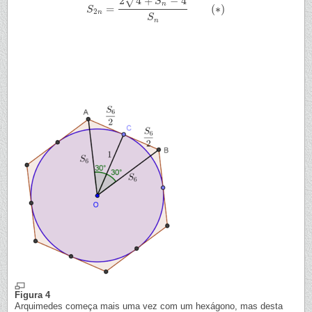
√
2
4
+
−
4
S
n
=
(
∗
)
S
S
2
n
=
2
4
+
S
n
2
−
4
S
n
(
∗
)
2
n
S
n
Figura 4
Arquimedes começa mais uma vez com um hexágono, mas desta