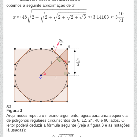
obtemos a seguinte aproximação de
π
π
−
−
−
−
−
−
−
−
−
−
−
−
−
−
−
−
−
−
−
−
−
−
−
−
−
−
−
−
−
−
−
−
−
−
−
−
−
√
−
−
−
−
−
−
−
−
−
−
−
10
−
−
−
−
−
−
√
√
–
√
√
≈
48
2
−
2
+
2
+
2
+
3
≈
3.14103
≈
3
π
π
≈
48
2
−
2
+
2
+
2
+
3
≈
3.14103
≈
3
10
71
71
Figura 3
Arquimedes repetiu o mesmo argumento, agora para uma sequência
de polígonos regulares circunscritos de 6, 12, 24, 48 e 96 lados. O
leitor poderá deduzir a fórmula seguinte (veja a figura 3 e as notações
lá usadas):
−
−
−
−
−
−
2