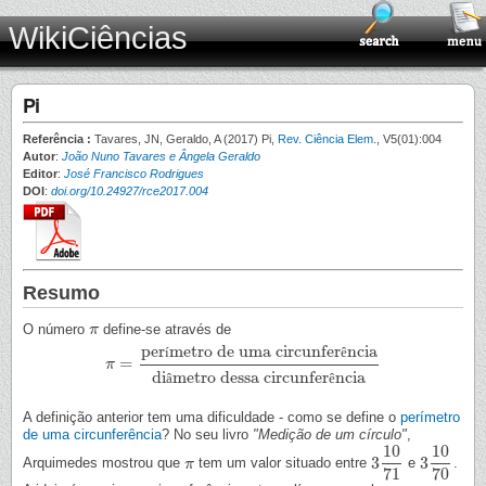
WikiCiências
Pi
Referência :
Tavares, JN, Geraldo, A (2017) Pi,
Rev. Ciência Elem.
, V5(01):004
Autor
:
João Nuno Tavares e Ângela Geraldo
Editor
:
José Francisco Rodrigues
DOI
:
doi.org/10.24927/rce2017.004
Resumo
O número
define-se através de
π
π
per
metro de uma circunfer
ncia
í
ê
=
π
π
=
perímetro de uma circunferência
diâmetro dessa circunfer
di
metro dessa circunfer
ncia
â
ê
A definição anterior tem uma dificuldade - como se define o
perímetro
de uma circunferência
? No seu livro
"Medição de um círculo"
,
10
10
3
3
Arquimedes mostrou que
tem um valor situado entre
e
.
π
π
3
10
71
3
10
70
71
70