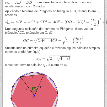
=
=
= comprimento de um lado de um polígono
s
s
2
n
=
A
D
A
=
D
D
B
D
B
2
n
regular inscrito com 2n lados.
Aplicando o teorema de Pitágoras ao triângulo ACD, retângulo em C,
obtemos
2
(
)
s
n
2
2
2
2
2
2
=
=
+
=
+
(
−
)
=
+
s
s
2
n
2
=
A
A
D
D
2
=
A
C
2
+
A
C
C
D
2
=
A
C
C
2
D
+
(
O
D
−
A
O
C
C
)
2
=
(
s
n
O
2
)
2
D
+
(
1
−
O
O
C
C
)
2
2
n
2
Uma segunda aplicação do teorema de Pitágoras, desta vez ao
triângulo ACO, retângulo em C, dá
−
−
−
−
−
−
−
−
−
−
−
−
−
−
−
−
−
−
−
√
2
(
)
s
n
2
2
√
=
−
=
1
−
O
O
C
C
=
O
A
2
−
O
A
C
A
2
=
1
−
(
A
s
n
C
2
)
2
2
Substituindo na primeira equação e fazendo alguns cálculos simples
obtemos então (verifique)
−
−
−
−
−
−
−
−
−
−
−
−
−
−
−
√
2
√
=
2
−
4
−
s
s
2
n
=
2
−
4
−
s
n
2
s
2
n
n
o que nos permite calcular
à custa de
.
s
s
2
n
s
s
n
2
n
n