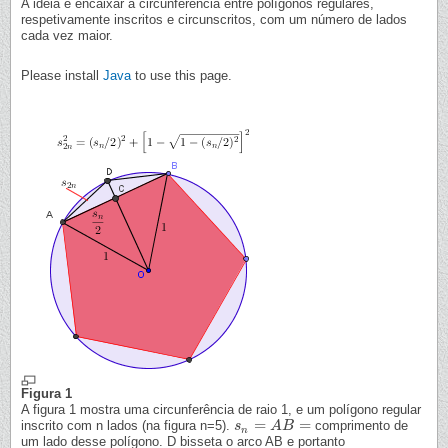
A ideia é encaixar a circunferência entre polígonos regulares,
respetivamente inscritos e circunscritos, com um número de lados
cada vez maior.
Please install
Java
to use this page.
Figura 1
A figura 1 mostra uma circunferência de raio 1, e um polígono regular
=
=
inscrito com n lados (na figura n=5).
comprimento de
s
s
n
=
A
B
A
=
B
n
um lado desse polígono. D bisseta o arco AB e portanto