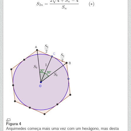
√
2
4
+
−
4
S
n
=
(
∗
)
S
S
2
n
=
2
4
+
S
n
2
−
4
S
n
(
∗
)
2
n
S
n
Figura 4
Arquimedes começa mais uma vez com um hexágono, mas desta