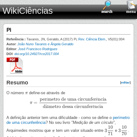
WikiCiências
Pi
Referência :
Tavares, JN, Geraldo, A (2017) Pi,
Rev. Ciência Elem.
, V5(01):004
Autor
:
João Nuno Tavares e Ângela Geraldo
Editor
:
José Francisco Rodrigues
DOI
:
doi.org/10.24927/rce2017.004
Resumo
[
editar
]
O número
define-se através de
π
π
per
metro de uma circunfer
ncia
í
ê
=
π
π
=
perímetro de uma circunferência
diâmetro dessa circunfer
di
metro dessa circunfer
ncia
â
ê
A definição anterior tem uma dificuldade - como se define o
perímetro
de uma circunferência
? No seu livro
"Medição de um círculo"
,
10
10
3
3
Arquimedes mostrou que
tem um valor situado entre
e
.
π
π
3
10
71
3
10
70
71
70