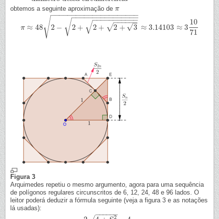
obtemos a seguinte aproximação de
π
π
−
−
−
−
−
−
−
−
−
−
−
−
−
−
−
−
−
−
−
−
−
−
−
−
−
−
−
−
−
−
−
−
−
−
−
−
−
√
−
−
−
−
−
−
−
−
−
−
−
10
−
−
−
−
−
−
√
√
–
√
√
≈
48
2
−
2
+
2
+
2
+
3
≈
3.14103
≈
3
π
π
≈
48
2
−
2
+
2
+
2
+
3
≈
3.14103
≈
3
10
71
71
Figura 3
Arquimedes repetiu o mesmo argumento, agora para uma sequência
de polígonos regulares circunscritos de 6, 12, 24, 48 e 96 lados. O
leitor poderá deduzir a fórmula seguinte (veja a figura 3 e as notações
lá usadas):
−
−
−
−
−
−
2