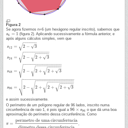
Figura 2
Se agora fizermos n=6 (um hexágono regular inscrito), sabemos que
=
1
(figura 2). Aplicando sucessivamente a fórmula anterior, e
s
s
6
=
1
6
após alguns cálculos simples, vem que
−
−
−
−
−
−
√
–
=
2
−
3
√
s
12
−
−
−
−
−
−
−
−
−
−
−
−
−
−
−
−
−
√
√
–
=
2
−
2
+
3
√
s
24
−
−
−
−
−
−
−
−
−
−
−
−
−
−
−
−
−
−
−
−
−
−
−
−
−
−
−
−
−
−
−
−
−
√
√
√
–
s
12
=
2
−
3
s
24
=
2
−
2
+
3
s
48
=
2
−
2
+
2
+
3
s
96
=
2
−
2
+
2
+
2
+
3
=
2
−
2
+
2
+
3
√
s
48

−
−
−
−
−
−
−
−
−
−
−
−
−
−
−
−
−
−
−
−
−

−
−
−
−
−
−
−
−
−
−
−
−
−
−
−
−
−
−
−
−
−
−
−
−
−
−
−

−
−
−
−
−
−
√
√
√
–
⎷
=
2
−
2
+
2
+
2
+
3
√
s
96
e assim sucessivamente.
O perímetro de um polígono regular de 96 lados, inscrito numa
96
×
circunferência de raio 1, é pois igual a
o que dá uma boa
96
×
s
96
s
96
aproximação do perímetro dessa circunferência. Como
per
metro de uma
circunfer
ncia
í
ê
=
,
π
π
=
perímetro de umacircunferência
diâmetro dessa circunferência
di
metro dessa circunfer
ncia
â
ê