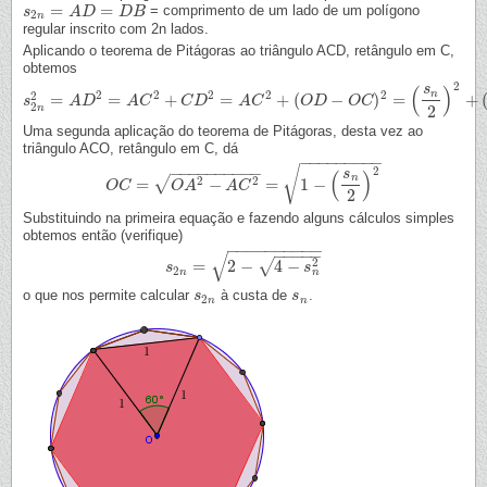
=
=
= comprimento de um lado de um polígono
s
s
2
n
=
A
D
A
=
D
D
B
D
B
2
n
regular inscrito com 2n lados.
Aplicando o teorema de Pitágoras ao triângulo ACD, retângulo em C,
obtemos
2
(
)
s
n
2
2
2
2
2
2
=
=
+
=
+
(
−
)
=
+
s
s
2
n
2
=
A
A
D
D
2
=
A
C
2
+
A
C
C
D
2
=
A
C
C
2
D
+
(
O
D
−
A
O
C
C
)
2
=
(
s
n
O
2
)
2
D
+
(
1
−
O
O
C
C
)
2
2
n
2
Uma segunda aplicação do teorema de Pitágoras, desta vez ao
triângulo ACO, retângulo em C, dá
−
−
−
−
−
−
−
−
−
−
−
−
−
−
−
−
−
−
−
√
2
(
)
s
n
2
2
√
=
−
=
1
−
O
O
C
C
=
O
A
2
−
O
A
C
A
2
=
1
−
(
A
s
n
C
2
)
2
2
Substituindo na primeira equação e fazendo alguns cálculos simples
obtemos então (verifique)
−
−
−
−
−
−
−
−
−
−
−
−
−
−
−
√
2
√
=
2
−
4
−
s
s
2
n
=
2
−
4
−
s
n
2
s
2
n
n
o que nos permite calcular
à custa de
.
s
s
2
n
s
s
n
2
n
n