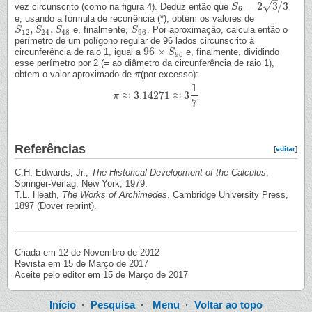
–
√
=
2
3
/
3
vez circunscrito (como na figura 4). Deduz então que
S
S
6
=
2
3
/
3
6
e, usando a fórmula de recorrência (*), obtém os valores de
,
,
e, finalmente,
. Por aproximação, calcula então o
S
S
12
,
S
S
24
,
S
S
48
S
S
96
12
24
48
96
perímetro de um polígono regular de 96 lados circunscrito à
96
×
circunferência de raio 1, igual a
e, finalmente, dividindo
96
×
S
96
S
96
esse perímetro por 2 (= ao diâmetro da circunferência de raio 1),
obtem o valor aproximado de
(por excesso):
π
π
1
≈
3.14271
≈
3
π
π
≈
3.14271
≈
3
1
7
7
Referências
[
editar
]
C.H. Edwards, Jr.,
The Historical Development of the Calculus
,
Springer-Verlag, New York, 1979.
T.L. Heath,
The Works of Archimedes
. Cambridge University Press,
1897 (Dover reprint).
Criada em 12 de Novembro de 2012
Revista em 15 de Março de 2017
Aceite pelo editor em 15 de Março de 2017
Início
·
Pesquisa
·
Menu
·
Voltar ao topo