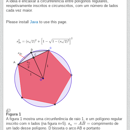
A ideia é encaixar a circunferência entre polígonos regulares,
respetivamente inscritos e circunscritos, com um número de lados
cada vez maior.
Please install
Java
to use this page.
Figura 1
A figura 1 mostra uma circunferência de raio 1, e um polígono regular
=
=
inscrito com n lados (na figura n=5).
comprimento de
s
s
n
=
A
B
A
=
B
n
um lado desse polígono. D bisseta o arco AB e portanto