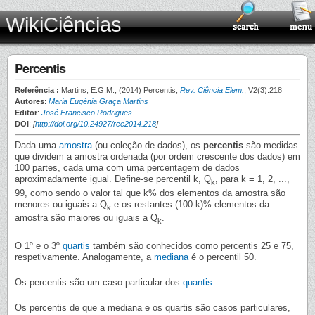
WikiCiências
Percentis
Referência :
Martins, E.G.M., (2014) Percentis,
Rev. Ciência Elem.
, V2(3):218
Autores
:
Maria Eugénia Graça Martins
Editor
:
José Francisco Rodrigues
DOI
:
[
http://doi.org/10.24927/rce2014.218
]
Dada uma
amostra
(ou coleção de dados), os
percentis
são medidas
que dividem a amostra ordenada (por ordem crescente dos dados) em
100 partes, cada uma com uma percentagem de dados
aproximadamente igual. Define-se percentil k, Q
, para k = 1, 2, ...,
k
99, como sendo o valor tal que k% dos elementos da amostra são
menores ou iguais a Q
e os restantes (100-k)% elementos da
k
amostra são maiores ou iguais a Q
.
k
O 1º e o 3º
quartis
também são conhecidos como percentis 25 e 75,
respetivamente. Analogamente, a
mediana
é o percentil 50.
Os percentis são um caso particular dos
quantis
.
Os percentis de que a mediana e os quartis são casos particulares,