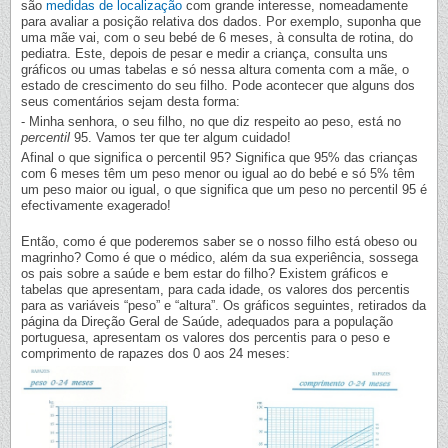
são
medidas de localização
com grande interesse, nomeadamente
para avaliar a posição relativa dos dados. Por exemplo, suponha que
uma mãe vai, com o seu bebé de 6 meses, à consulta de rotina, do
pediatra. Este, depois de pesar e medir a criança, consulta uns
gráficos ou umas tabelas e só nessa altura comenta com a mãe, o
estado de crescimento do seu filho. Pode acontecer que alguns dos
seus comentários sejam desta forma:
- Minha senhora, o seu filho, no que diz respeito ao peso, está no
percentil
95. Vamos ter que ter algum cuidado!
Afinal o que significa o percentil 95? Significa que 95% das crianças
com 6 meses têm um peso menor ou igual ao do bebé e só 5% têm
um peso maior ou igual, o que significa que um peso no percentil 95 é
efectivamente exagerado!
Então, como é que poderemos saber se o nosso filho está obeso ou
magrinho? Como é que o médico, além da sua experiência, sossega
os pais sobre a saúde e bem estar do filho? Existem gráficos e
tabelas que apresentam, para cada idade, os valores dos percentis
para as variáveis “peso” e “altura”. Os gráficos seguintes, retirados da
página da Direção Geral de Saúde, adequados para a população
portuguesa, apresentam os valores dos percentis para o peso e
comprimento de rapazes dos 0 aos 24 meses: