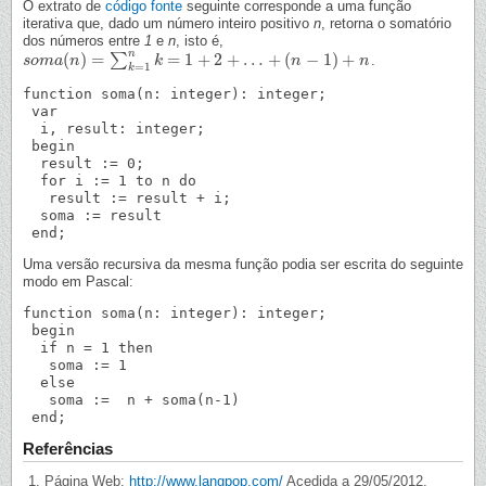
O extrato de
código fonte
seguinte corresponde a uma função
iterativa que, dado um número inteiro positivo
n
, retorna o somatório
dos números entre
1
e
n
, isto é,
n
(
)
=
=
1
+
2
+
…
+
(
−
1
)
+
∑
.
s
s
o
o
m
m
a
a
(
n
n
)
=
∑
k
=
1
n
k
=
1
+
k
2
+
…
+
(
n
−
1
)
+
n
n
n
=
1
k
function soma(n: integer): integer;

 var

  i, result: integer;

 begin

  result := 0;

  for i := 1 to n do

   result := result + i;

  soma := result

Uma versão recursiva da mesma função podia ser escrita do seguinte
modo em Pascal:
function soma(n: integer): integer;

 begin

  if n = 1 then

   soma := 1

  else

   soma :=  n + soma(n-1)

Referências
Página Web:
http://www.langpop.com/
Acedida a 29/05/2012.