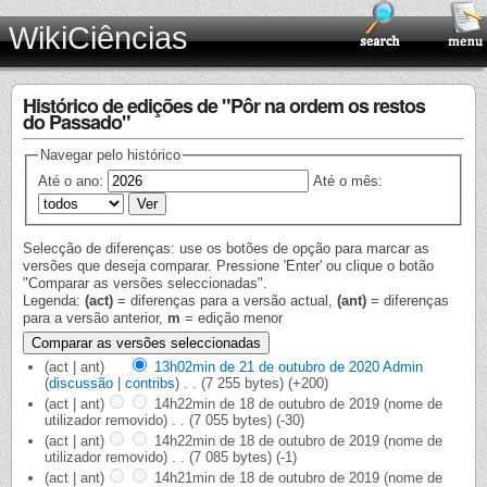
WikiCiências
Histórico de edições de "Pôr na ordem os restos
do Passado"
Navegar pelo histórico
Até o ano:
Até o mês:
Selecção de diferenças: use os botões de opção para marcar as
versões que deseja comparar. Pressione 'Enter' ou clique o botão
"Comparar as versões seleccionadas".
Legenda:
(act)
= diferenças para a versão actual,
(ant)
= diferenças
para a versão anterior,
m
= edição menor
(act | ant)
13h02min de 21 de outubro de 2020
‎
Admin
(
discussão
|
contribs
)
‎
. .
(7 255 bytes)
(+200)
(act | ant)
14h22min de 18 de outubro de 2019
‎
(nome de
utilizador removido)
‎
. .
(7 055 bytes)
(-30)
(act | ant)
14h22min de 18 de outubro de 2019
‎
(nome de
utilizador removido)
‎
. .
(7 085 bytes)
(-1)
(act | ant)
14h21min de 18 de outubro de 2019
‎
(nome de