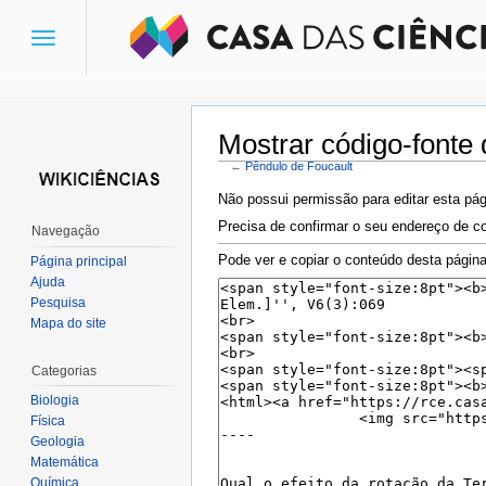
Toggle
navigation
Mostrar código-fonte
←
Pêndulo de Foucault
Ir para:
navegação
,
pesquisa
Não possui permissão para editar esta pág
Precisa de confirmar o seu endereço de co
Navegação
Pode ver e copiar o conteúdo desta página
Página principal
Ajuda
Pesquisa
Mapa do site
Categorias
Biologia
Física
Geologia
Matemática
Química