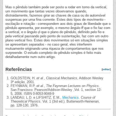
Mas o pêndulo também pode ser posto a rodar em torno da vertical,
um movimento que tantas vezes observamos quando,
distraidamente, fazemos girar as chaves de casa ou do automóvel
suspensas por uma fina corrente. Estes dois tipos de movimento -
oscilação e rotação - correspondem aos dois graus de liberdade que o
pêndulo apresenta, por exemplo, o mesmo ângulo
que o fio faz com
θ
θ
a vertical, e o ângulo
que o plano do pêndulo, definido pelo fio e
ϕ
ϕ
pela vertical passando pelo ponto de sustentação, faz com um outro
plano vertical fixo. Estes dois movimentos só em situações simples
se apresentam separados - no caso geral, eles interferem
mutuamente originando uma riqueza de comportamentos que nos
surpreende. O estudo completo do pêndulo simples é feito mais
detalhadamente num outro artigo.
Referências
[
editar
]
GOLDSTEIN, H.
et al.
,
Classical Mechanics
, Addison Wesley
3ª edição, 2001.
FEYNMAN, R.P.
et al.
,
The Feynman Lectures on Physics
.
San Francisco: Pearson/Addison-Wesley ,Vol. 1, section 12-
5, 2006. ISBN 0-8053-9049-9
LANDAU, L.D. e LIFSHITZ, E.M.,
Mechanics
.
Course of
Theoretical Physics
. Vol. 1 (3rd ed.). Butterworth-Heinenan,
pp. 128-130, 1976.