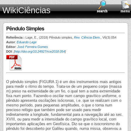
WikiCiências
Pêndulo Simples
Referência :
Lage, E., (2018) Pêndulo simples,
Rev. Ciência Elem.
, V6(3):054
Autor
:
Eduardo Lage
Editor
:
José Ferreira Gomes
DOI
:
[
http://doi.org/10.24927/rce2018.054
]
O pêndulo simples (FIGURA 1) é um dos instrumentos mais antigos
para medir o ritmo do tempo. Trata-se de um pequeno corpo (massa
m
) preso na extremidade de um fio, o qual tem a outra extremidade
fixa num ponto. Fazendo-o oscilar num campo gravítico uniforme, o
pêndulo apresenta oscilações isócronas, i.e. que se realizam com o
mesmo período, para pequenas amplitudes, o que o torna num
precioso relógio que também pode ser usado para medir
indiretamente a longitude, fundamental para a navegação até ao sec.
XVIII, ou para medir a intensidade do campo gravítico local, com
importantes aplicações em Geofísica. Diz-se que o isocronismo do
pêndulo foi descoberto por Galileu quando, numa missa, observou a