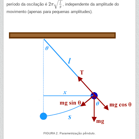
√
l
2
período da oscilação é
, independente da amplitude do
2
π
π
l
g
g
movimento (apenas para pequenas amplitudes).
FIGURA 2. Parametrização pêndulo.