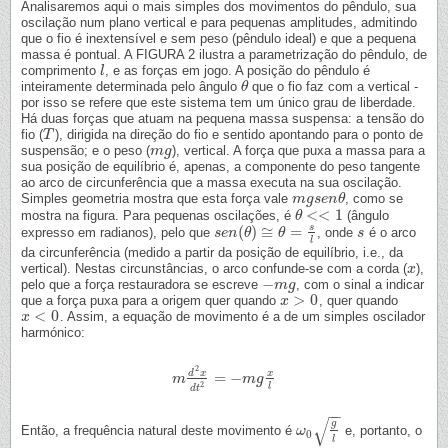
Analisaremos aqui o mais simples dos movimentos do pêndulo, sua
oscilação num plano vertical e para pequenas amplitudes, admitindo
que o fio é inextensível e sem peso (pêndulo ideal) e que a pequena
massa é pontual. A FIGURA 2 ilustra a parametrização do pêndulo, de
comprimento
, e as forças em jogo. A posição do pêndulo é
l
l
inteiramente determinada pelo ângulo
que o fio faz com a vertical -
θ
θ
por isso se refere que este sistema tem um único grau de liberdade.
Há duas forças que atuam na pequena massa suspensa: a tensão do
fio (
), dirigida na direção do fio e sentido apontando para o ponto de
T
T
suspensão; e o peso (
), vertical. A força que puxa a massa para a
m
m
g
g
sua posição de equilíbrio é, apenas, a componente do peso tangente
ao arco de circunferência que a massa executa na sua oscilação.
Simples geometria mostra que esta força vale
, como se
m
m
g
g
s
s
e
e
n
n
θ
θ
<
<
1
mostra na figura. Para pequenas oscilações, é
(ângulo
θ
θ
<<
1
s
(
)
≅
=
expresso em radianos), pelo que
, onde
é o arco
s
s
e
e
n
n
(
θ
θ
)
≅
θ
=
s
θ
l
s
s
l
da circunferência (medido a partir da posição de equilíbrio, i.e., da
vertical). Nestas circunstâncias, o arco confunde-se com a corda (
),
x
x
−
pelo que a força restauradora se escreve
, com o sinal a indicar
−
m
m
g
g
>
0
que a força puxa para a origem quer quando
, quer quando
x
x
>
0
<
0
. Assim, a equação de movimento é a de um simples oscilador
x
x
<
0
harmónico:
2
d
x
x
=
−
m
m
d
2
x
d
t
2
=
−
m
m
g
x
g
l
2
l
d
t
−
−
√
g
Então, a frequência natural deste movimento é
e, portanto, o
ω
ω
0
g
l
0
l
−
−