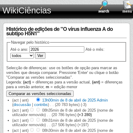
WikiCiências
Histórico de edições de "O vírus influenza A do
subtipo H5N1"
Navegar pelo histórico
Até o ano:
Até o mês:
Selecção de diferenças: use os botões de opção para marcar as
versões que deseja comparar. Pressione 'Enter' ou clique o botão
"Comparar as versões seleccionadas".
Legenda:
(act)
= diferenças para a versão actual,
(ant)
= diferenças
para a versão anterior,
m
= edição menor
(act | ant)
13h00min de 8 de abril de 2025
‎
Admin
(
discussão
|
contribs
)
‎
. .
(20 783 bytes)
(-3)
(act | ant)
08h35min de 8 de abril de 2025
‎
(nome de
utilizador removido)
‎
. .
(20 786 bytes)
(+3 280)
(act | ant)
08h31min de 8 de abril de 2025
‎
(nome de
utilizador removido)
‎
. .
(17 506 bytes)
(+197)
(act | ant)
08h30min de 8 de abril de 2025
‎
(nome de