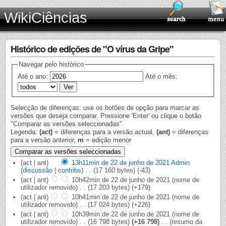
WikiCiências
Histórico de edições de "O vírus da Gripe"
Navegar pelo histórico
Até o ano:
Até o mês:
Selecção de diferenças: use os botões de opção para marcar as
versões que deseja comparar. Pressione 'Enter' ou clique o botão
"Comparar as versões seleccionadas".
Legenda:
(act)
= diferenças para a versão actual,
(ant)
= diferenças
para a versão anterior,
m
= edição menor
(act | ant)
13h11min de 22 de junho de 2021
‎
Admin
(
discussão
|
contribs
)
‎
. .
(17 160 bytes)
(-43)
(act | ant)
10h42min de 22 de junho de 2021
‎
(nome de
utilizador removido)
‎
. .
(17 203 bytes)
(+179)
(act | ant)
10h41min de 22 de junho de 2021
‎
(nome de
utilizador removido)
‎
. .
(17 024 bytes)
(+226)
(act | ant)
10h39min de 22 de junho de 2021
‎
(nome de
utilizador removido)
‎
. .
(16 798 bytes)
(+16 798)
‎
. .
(resumo da