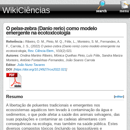
WikiCiências
O peixe-zebra (Danio rerio) como modelo
emergente na ecotoxicologia
Referência :
Ribeiro, O. M., Pinto, M. Q., Félix, L., Monteiro, S. M., Fernandes, A.
F., Carrola, J. S., (2022)
O peixe-zebra (Danio rerio) como modelo emergente na
ecotoxicologia
,
Rev. Ciência Elem.
, V10(2):021
Autores
:
Ondina Martins Ribeiro, Mónica Quelhas Pinto, Luís Félix, Sandra Mariza
Monteiro, António Fontaínhas-Fernandes, João Soares Carrola
Editor
:
João Nuno Tavares
DOI
:
[
https://doi.org/10.24927/rce2022.021
]
Resumo
[
editar
]
A libertação de poluentes tradicionais e emergentes nos
ecossistemas aquáticos tem levado à contaminação da água e
sedimentos, o que pode afetar a saúde dos animais selvagens, das
suas populações e contaminar as cadeias alimentares com
consequências na ecologia, mas também na saúde pública. Estes
diversos compostos tóxicos (incluindo os lipossolúveis e