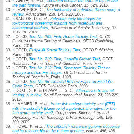
↑
WHITE, R.
et al.
,
Zebrafish cancer: the state of the art and
the path forward
,
Nature reviews Cancer
, 13, 624. 2013.
↑
LAWRENCE, C.,
The husbandry of zebrafish (Danio rerio): a
review
,
Aquaculture
, 269, 1-4, 1-20. 2007.
↑
SANTOS, D.
et al.
,
Zebrafish early life stages for
toxicological screening: insights from molecular and
biochemical markers
,
Advances in Molecular Toxicology
, 12,
151-179. 2018.
↑
OECD,
Test No. 203: Fish, Acute Toxicity Test
,
OECD
Guidelines for the Testing of Chemicals, OECD Publishing
,
Paris. 2019.
↑
OECD,
Early-Life Stage Toxicity Test
,
OECD Publishing
,
Paris. 1992.
↑
OECD,
Test No. 215: Fish, Juvenile Growth Test
,
OECD
Guidelines for the Testing of Chemicals
, Paris. 2000.
↑
OECD,
Test No. 212: Fish, Short-term Toxicity Test on
Embryo and Sac-Fry Stages
,
OECD Guidelines for the
Testing of Chemicals
, Paris. 1998.
↑
OECD,
Test No. 95: Detailed Review Paper on Fish Life-
Cycle Tests
,
OECD Publishing
, Paris. 2008.
↑
DOKE, S. K. & DHAWALE, S. C.,
Alternatives to animal
testing: A review
,
Saudi Pharmaceutical Journal
, 23, 223-229.
2015.
↑
LAMMER, E.
et al.
,
Is the fish embryo toxicity test (FET)
with the zebrafish (Danio rerio) a potential alternative for the
fish acute toxicity test?
,
Comparative Biochemistry and
Physiology Part C: Toxicology & Pharmacology
, 149, 196-
209. 2009.
↑
HOWE, K.
et al.
,
The zebrafish reference genome sequence
and its relationship to the human genome
,
Nature
, 496, 498.