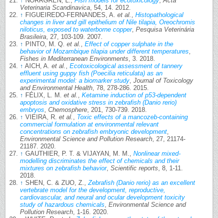
↑
NORRGREN, L.,
Fish models for ecotoxicology
,
Acta
Veterinaria Scandinavica
, 54, 14. 2012.
↑
FIGUEIREDO-FERNANDES, A.
et al.
,
Histopathological
changes in liver and gill epithelium of Nile tilapia, Oreochromis
niloticus, exposed to waterborne copper
,
Pesquisa Veterinária
Brasileira
, 27, 103-109. 2007.
↑
PINTO, M. Q.
et al.
,
Effect of copper sulphate in the
behavior of Mozambique tilapia under different temperatures
,
Fishes in Mediterranean Environments
, 3. 2018.
↑
AICH, A.
et al.
,
Ecotoxicological assessment of tannery
effluent using guppy fish (Poecilia reticulata) as an
experimental model: a biomarker study
,
Journal of Toxicology
and Environmental Health
, 78, 278-286. 2015.
↑
FÉLIX, L. M.
et al.
,
Ketamine induction of p53-dependent
apoptosis and oxidative stress in zebrafish (Danio rerio)
embryos
,
Chemosphere
, 201, 730-739. 2018.
↑
VIEIRA, R.
et al.
,
Toxic effects of a mancozeb-containing
commercial formulation at environmental relevant
concentrations on zebrafish embryonic development
,
Environmental Science and Pollution Research
, 27, 21174-
21187. 2020.
↑
GAUTHIER, P. T. & VIJAYAN, M. M.,
Nonlinear mixed-
modelling discriminates the effect of chemicals and their
mixtures on zebrafish behavior
,
Scientific reports
, 8, 1-11.
2018.
↑
SHEN, C. & ZUO, Z.,
Zebrafish (Danio rerio) as an excellent
vertebrate model for the development, reproductive,
cardiovascular, and neural and ocular development toxicity
study of hazardous chemicals
,
Environmental Science and
Pollution Research
, 1-16. 2020.