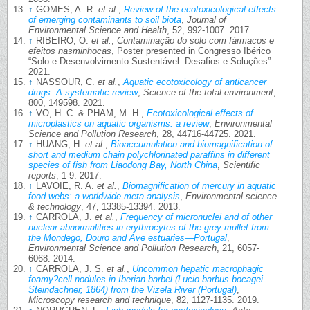
↑
GOMES, A. R.
et al.
,
Review of the ecotoxicological effects
of emerging contaminants to soil biota
,
Journal of
Environmental Science and Health
, 52, 992-1007. 2017.
↑
RIBEIRO, O.
et al.
,
Contaminação do solo com fármacos e
efeitos nasminhocas
, Poster presented in Congresso Ibérico
“Solo e Desenvolvimento Sustentável: Desafios e Soluções”.
2021.
↑
NASSOUR, C.
et al.
,
Aquatic ecotoxicology of anticancer
drugs: A systematic review
,
Science of the total environment
,
800, 149598. 2021.
↑
VO, H. C. & PHAM, M. H.,
Ecotoxicological effects of
microplastics on aquatic organisms: a review
,
Environmental
Science and Pollution Research
, 28, 44716-44725. 2021.
↑
HUANG, H.
et al.
,
Bioaccumulation and biomagnification of
short and medium chain polychlorinated paraffins in different
species of fish from Liaodong Bay, North China
,
Scientific
reports
, 1-9. 2017.
↑
LAVOIE, R. A.
et al.
,
Biomagnification of mercury in aquatic
food webs: a worldwide meta-analysis
,
Environmental science
& technology
, 47, 13385-13394. 2013.
↑
CARROLA, J.
et al.
,
Frequency of micronuclei and of other
nuclear abnormalities in erythrocytes of the grey mullet from
the Mondego, Douro and Ave estuaries—Portugal
,
Environmental Science and Pollution Research
, 21, 6057-
6068. 2014.
↑
CARROLA, J. S.
et al.
,
Uncommon hepatic macrophagic
foamy?cell nodules in Iberian barbel (Lucio barbus bocagei
Steindachner, 1864) from the Vizela River (Portugal)
,
Microscopy research and technique
, 82, 1127-1135. 2019.