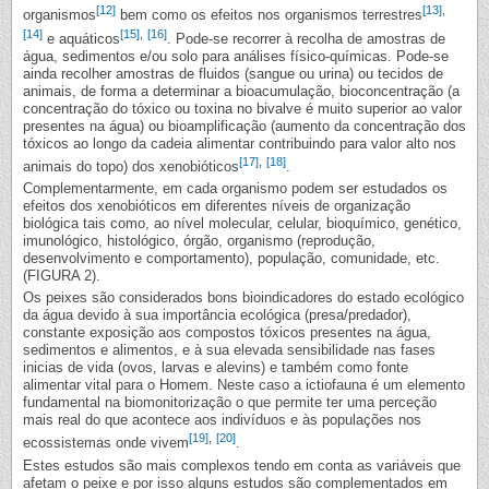
[12]
[13]
,
organismos
bem como os efeitos nos organismos terrestres
[14]
[15]
,
[16]
e aquáticos
. Pode-se recorrer à recolha de amostras de
água, sedimentos e/ou solo para análises físico-químicas. Pode-se
ainda recolher amostras de fluidos (sangue ou urina) ou tecidos de
animais, de forma a determinar a bioacumulação, bioconcentração (a
concentração do tóxico ou toxina no bivalve é muito superior ao valor
presentes na água) ou bioamplificação (aumento da concentração dos
tóxicos ao longo da cadeia alimentar contribuindo para valor alto nos
[17]
,
[18]
animais do topo) dos xenobióticos
.
Complementarmente, em cada organismo podem ser estudados os
efeitos dos xenobióticos em diferentes níveis de organização
biológica tais como, ao nível molecular, celular, bioquímico, genético,
imunológico, histológico, órgão, organismo (reprodução,
desenvolvimento e comportamento), população, comunidade, etc.
(FIGURA 2).
Os peixes são considerados bons bioindicadores do estado ecológico
da água devido à sua importância ecológica (presa/predador),
constante exposição aos compostos tóxicos presentes na água,
sedimentos e alimentos, e à sua elevada sensibilidade nas fases
inicias de vida (ovos, larvas e alevins) e também como fonte
alimentar vital para o Homem. Neste caso a ictiofauna é um elemento
fundamental na biomonitorização o que permite ter uma perceção
mais real do que acontece aos indivíduos e às populações nos
[19]
,
[20]
ecossistemas onde vivem
.
Estes estudos são mais complexos tendo em conta as variáveis que
afetam o peixe e por isso alguns estudos são complementados em