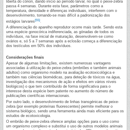
liberta do córion, dando início ao período larvar, no qual o peixe-zebra
passa 4 semanas. Durante esta fase, parâmetros como a
temperatura, densidade e diferenças individuais, interferem com o
desenvolvimento, tornando-se mais difícil a padronização dos
[55]
estágios larvares
.
A diferenciação do aparelho reprodutor ocorre mais tarde. Sendo esta
uma espécie gonocórica indiferenciada, as gónadas de todos os
indivíduos, na fase inicial de maturação, desenvolvem-se como
ovários e, só 5 a 7 semanas após a eclosão começa a diferenciação
dos testículos em 50% dos indivíduos.
Considerações finais
Apesar de algumas limitações, existem numerosas vantagens
associadas à utilização do peixe-zebra (embriões e também animais
adultos) como organismo modelo na avaliação ecotoxicológica e
também nas ciências biomédicas, para deteção de tóxicos na água,
investigação dos mecanismos de ação e efeitos em vários níveis
biológicos) o que tem contribuído de forma significativa para o
interesse desta espécie bem patente no aumento do número de
publicações científicas internacionais.
Por outro lado, o desenvolvimento de linhas transgénicas de peixe-
zebra (por exemplo proteínas fluorescentes) permite melhorar o
sistema biológico, sendo uma ferramenta ainda mais eficiente para os
estudos de ecotoxicologia.
O embrião de peixe-zebra oferece amplas opções para o uso como
um organismo complexo e substitui o uso de outros modelos animais