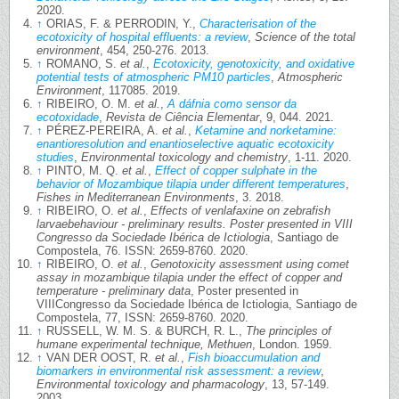
2020.
↑
ORIAS, F. & PERRODIN, Y.,
Characterisation of the
ecotoxicity of hospital effluents: a review
,
Science of the total
environment
, 454, 250-276. 2013.
↑
ROMANO, S.
et al.
,
Ecotoxicity, genotoxicity, and oxidative
potential tests of atmospheric PM10 particles
,
Atmospheric
Environment
, 117085. 2019.
↑
RIBEIRO, O. M.
et al.
,
A dáfnia como sensor da
ecotoxidade
,
Revista de Ciência Elementar
, 9, 044. 2021.
↑
PÉREZ-PEREIRA, A.
et al.
,
Ketamine and norketamine:
enantioresolution and enantioselective aquatic ecotoxicity
studies
,
Environmental toxicology and chemistry
, 1-11. 2020.
↑
PINTO, M. Q.
et al.
,
Effect of copper sulphate in the
behavior of Mozambique tilapia under different temperatures
,
Fishes in Mediterranean Environments
, 3. 2018.
↑
RIBEIRO, O.
et al.
,
Effects of venlafaxine on zebrafish
larvaebehaviour - preliminary results. Poster presented in VIII
Congresso da Sociedade Ibérica de Ictiologia
, Santiago de
Compostela, 76. ISSN: 2659-8760. 2020.
↑
RIBEIRO, O.
et al.
,
Genotoxicity assessment using comet
assay in mozambique tilapia under the effect of copper and
temperature - preliminary data
, Poster presented in
VIIICongresso da Sociedade Ibérica de Ictiologia, Santiago de
Compostela, 77, ISSN: 2659-8760. 2020.
↑
RUSSELL, W. M. S. & BURCH, R. L.,
The principles of
humane experimental technique, Methuen
, London. 1959.
↑
VAN DER OOST, R.
et al.
,
Fish bioaccumulation and
biomarkers in environmental risk assessment: a review
,
Environmental toxicology and pharmacology
, 13, 57-149.
2003.