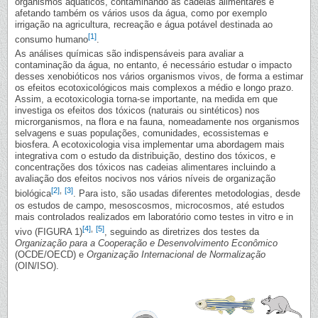
organismos aquáticos, contaminando as cadeias alimentares e
afetando também os vários usos da água, como por exemplo
irrigação na agricultura, recreação e água potável destinada ao
[1]
consumo humano
.
As análises químicas são indispensáveis para avaliar a
contaminação da água, no entanto, é necessário estudar o impacto
desses xenobióticos nos vários organismos vivos, de forma a estimar
os efeitos ecotoxicológicos mais complexos a médio e longo prazo.
Assim, a ecotoxicologia torna-se importante, na medida em que
investiga os efeitos dos tóxicos (naturais ou sintéticos) nos
microrganismos, na flora e na fauna, nomeadamente nos organismos
selvagens e suas populações, comunidades, ecossistemas e
biosfera. A ecotoxicologia visa implementar uma abordagem mais
integrativa com o estudo da distribuição, destino dos tóxicos, e
concentrações dos tóxicos nas cadeias alimentares incluindo a
avaliação dos efeitos nocivos nos vários níveis de organização
[2]
,
[3]
biológica
. Para isto, são usadas diferentes metodologias, desde
os estudos de campo, mesoscosmos, microcosmos, até estudos
mais controlados realizados em laboratório como testes in vitro e in
[4]
,
[5]
vivo (FIGURA 1)
, seguindo as diretrizes dos testes da
Organização para a Cooperação e Desenvolvimento Econômico
(OCDE/OECD) e
Organização Internacional de Normalização
(OIN/ISO).