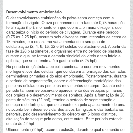
Desenvolvimento embrionário
O desenvolvimento embrionário do peixe-zebra começa com a
formação do zigoto. O ovo permanece nesta fase até 0,75 horas pós
fertilização (hpf), momento em que ocorre a primeira clivagem, que
caracteriza o início do período de clivagem. Durante este período
(0,75 às 2,25 hpf), ocorrem seis clivagens com intervalos de cerca de
15 minutos, e o organismo vai aumentando o seu grau de
celularização (2, 4, 8, 16, 32 e 64 células ou blastómeros). A partir da
fase de 128 blastómeros, o organismo entra no período de blástula,
durante o qual se forma a camada sincicial do vitelo e tem início a
epibolia, que se estende até à gastrulação (5,25 hpf).
No período de gástrula a epibolia continua, e ocorrem movimentos
morfogenéticos das células, que conduzem à formação das camadas
germinativas primárias e do eixo embrionário. Posteriormente, durante
o período de segmentação, ocorre a diferenciação morfológica das
primeiras células e os primeiros movimentos do corpo. Durante este
período também se observa o aparecimento dos esboços primários
dos órgãos e o desenvolvimento de sómitos. Após a formação de 26
pares de sómitos (22 hpf), termina o período de segmentação e
começa o de faríngula, que se caracteriza pelo aparecimento de uma
notocorda bem desenvolvida, dos arcos faríngicos e das barbatanas
peitorais, pelo desenvolvimento do cérebro em 5 lobos distintos,
circulação de sangue pelo corpo, entre outos. Este período estende-
se até às 42 hpf.
Ulteriormente (72 hpf), ocorre a eclosão, durante o qual o embrião se