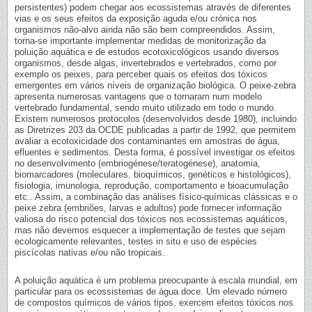
persistentes) podem chegar aos ecossistemas através de diferentes
vias e os seus efeitos da exposição aguda e/ou crónica nos
organismos não-alvo ainda não são bem compreendidos. Assim,
torna-se importante implementar medidas de monitorização da
poluição aquática e de estudos ecotoxicológicos usando diversos
organismos, desde algas, invertebrados e vertebrados, como por
exemplo os peixes, para perceber quais os efeitos dos tóxicos
emergentes em vários níveis de organização biológica. O peixe-zebra
apresenta numerosas vantagens que o tornaram num modelo
vertebrado fundamental, sendo muito utilizado em todo o mundo.
Existem numerosos protocolos (desenvolvidos desde 1980), incluindo
as Diretrizes 203 da OCDE publicadas a partir de 1992, que permitem
avaliar a ecotoxicidade dos contaminantes em amostras de água,
efluentes e sedimentos. Desta forma, é possível investigar os efeitos
no desenvolvimento (embriogénese/teratogénese), anatomia,
biomarcadores (moleculares, bioquímicos, genéticos e histológicos),
fisiologia, imunologia, reprodução, comportamento e bioacumulação
etc.. Assim, a combinação das análises físico-químicas clássicas e o
peixe zebra (embriões, larvas e adultos) pode fornecer informação
valiosa do risco potencial dos tóxicos nos ecossistemas aquáticos,
mas não devemos esquecer a implementação de testes que sejam
ecologicamente relevantes, testes in situ e uso de espécies
piscícolas nativas e/ou não tropicais.
A poluição aquática é um problema preocupante à escala mundial, em
particular para os ecossistemas de água doce. Um elevado número
de compostos químicos de vários tipos, exercem efeitos tóxicos nos