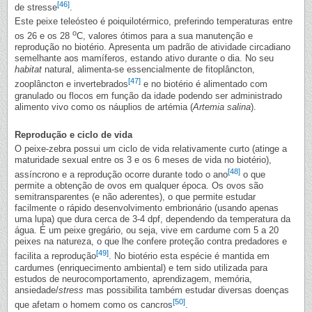
[46]
de stresse
.
Este peixe teleósteo é poiquilotérmico, preferindo temperaturas entre
o
os 26 e os 28
C, valores ótimos para a sua manutenção e
reprodução no biotério. Apresenta um padrão de atividade circadiano
semelhante aos mamíferos, estando ativo durante o dia. No seu
habitat
natural, alimenta-se essencialmente de fitoplâncton,
[47]
zooplâncton e invertebrados
e no biotério é alimentado com
granulado ou flocos em função da idade podendo ser administrado
alimento vivo como os náuplios de artémia (
Artemia salina
).
Reprodução e ciclo de vida
O peixe-zebra possui um ciclo de vida relativamente curto (atinge a
maturidade sexual entre os 3 e os 6 meses de vida no biotério),
[48]
assíncrono e a reprodução ocorre durante todo o ano
o que
permite a obtenção de ovos em qualquer época. Os ovos são
semitransparentes (e não aderentes), o que permite estudar
facilmente o rápido desenvolvimento embrionário (usando apenas
uma lupa) que dura cerca de 3-4 dpf, dependendo da temperatura da
água. É um peixe gregário, ou seja, vive em cardume com 5 a 20
peixes na natureza, o que lhe confere proteção contra predadores e
[49]
facilita a reprodução
. No biotério esta espécie é mantida em
cardumes (enriquecimento ambiental) e tem sido utilizada para
estudos de neurocomportamento, aprendizagem, memória,
ansiedade/
stress
mas possibilita também estudar diversas doenças
[50]
que afetam o homem como os cancros
.