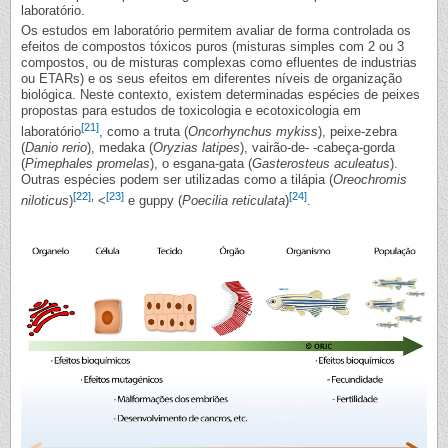
laboratório.
Os estudos em laboratório permitem avaliar de forma controlada os
efeitos de compostos tóxicos puros (misturas simples com 2 ou 3
compostos, ou de misturas complexas como efluentes de industrias
ou ETARs) e os seus efeitos em diferentes níveis de organização
biológica. Neste contexto, existem determinadas espécies de peixes
propostas para estudos de toxicologia e ecotoxicologia em
[21]
laboratório
, como a truta (
Oncorhynchus mykiss
), peixe-zebra
(
Danio rerio
), medaka (
Oryzias latipes
), vairão-de- -cabeça-gorda
(
Pimephales promelas
), o esgana-gata (
Gasterosteus aculeatus
).
Outras espécies podem ser utilizadas como a tilápia (
Oreochromis
[22]
,
[23]
[24]
niloticus
)
<
e guppy (
Poecilia reticulata
)
.