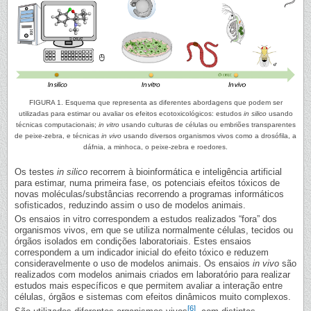
FIGURA 1. Esquema que representa as diferentes abordagens que podem ser
utilizadas para estimar ou avaliar os efeitos ecotoxicológicos: estudos
in silico
usando
técnicas computacionais;
in vitro
usando culturas de células ou embriões transparentes
de peixe-zebra, e técnicas
in vivo
usando diversos organismos vivos como a drosófila, a
dáfnia, a minhoca, o peixe-zebra e roedores.
Os testes
in silico
recorrem à bioinformática e inteligência artificial
para estimar, numa primeira fase, os potenciais efeitos tóxicos de
novas moléculas/substâncias recorrendo a programas informáticos
sofisticados, reduzindo assim o uso de modelos animais.
Os ensaios in vitro correspondem a estudos realizados “fora” dos
organismos vivos, em que se utiliza normalmente células, tecidos ou
órgãos isolados em condições laboratoriais. Estes ensaios
correspondem a um indicador inicial do efeito tóxico e reduzem
consideravelmente o uso de modelos animais. Os ensaios
in vivo
são
realizados com modelos animais criados em laboratório para realizar
estudos mais específicos e que permitem avaliar a interação entre
células, órgãos e sistemas com efeitos dinâmicos muito complexos.
[6]