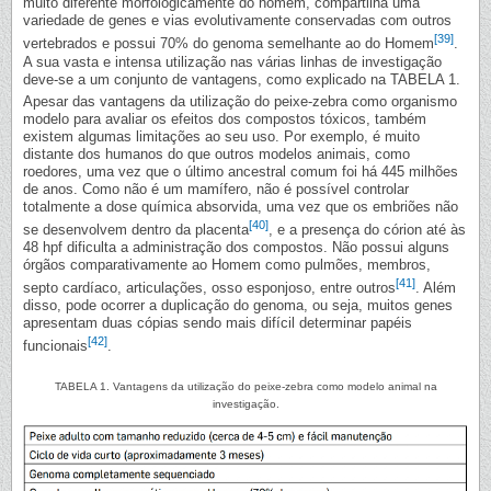
muito diferente morfologicamente do homem, compartilha uma
variedade de genes e vias evolutivamente conservadas com outros
[39]
vertebrados e possui 70% do genoma semelhante ao do Homem
.
A sua vasta e intensa utilização nas várias linhas de investigação
deve-se a um conjunto de vantagens, como explicado na TABELA 1.
Apesar das vantagens da utilização do peixe-zebra como organismo
modelo para avaliar os efeitos dos compostos tóxicos, também
existem algumas limitações ao seu uso. Por exemplo, é muito
distante dos humanos do que outros modelos animais, como
roedores, uma vez que o último ancestral comum foi há 445 milhões
de anos. Como não é um mamífero, não é possível controlar
totalmente a dose química absorvida, uma vez que os embriões não
[40]
se desenvolvem dentro da placenta
, e a presença do córion até às
48 hpf dificulta a administração dos compostos. Não possui alguns
órgãos comparativamente ao Homem como pulmões, membros,
[41]
septo cardíaco, articulações, osso esponjoso, entre outros
. Além
disso, pode ocorrer a duplicação do genoma, ou seja, muitos genes
apresentam duas cópias sendo mais difícil determinar papéis
[42]
funcionais
.
TABELA 1. Vantagens da utilização do peixe-zebra como modelo animal na
investigação.