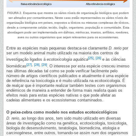
FIGURA 2. Esquema que mostra os vários níveis de organização biológica que podem
ser afetados por contaminantes. Neste caso estão representados os vários níveis de
organização biológica em peixes, expostos a tóxicos ou misturas complexas de tóxicos,
desde a componente celular, tecido, órgão, organismo, população e comunidade. Esta
abordagem pode ser implementada em dáfnias, minhocas, insetos, anfíbios, roedores,
aves ou outros organismos que sejam relevantes para os ecossistemas.
Entre as espécies mais pequenas destaca-se claramente
D. rerio
por
ser um modelo animal muito utilizado na maioria dos centros de
[25]
,
[26]
investigação ligados à
ecotoxicologia aquática
e às ciências
[27]
,
[28]
,
[29]
biomédicas
. O interesse por esta espécie cresceu imenso
nas últimas décadas tal como se pode verificar facilmente pelo
número de artigos científicos publicados e atualmente é uma espécie
de referência na toxicologia e é muito utilizada na ecotoxicologia. É
de realçar que é importante realizar também testes com organismos
endémicos de maneira a entender de forma mais realista quais os
efeitos reais para estas espécies nativas o que pode afetar as
cadeias alimentares e os ecossistemas contaminados.
O peixe-zebra como modelo nos estudos ecotoxicológicos
D. rerio
, ao longo dos anos, tem sido muito utilizado em diversas
áreas de investigação como na genética, ecotoxicologia, toxicologia,
biologia do desenvolvimento, teratologia, biomedicina, etologia e
carcinogénese, entre outros, tornando-se assim num dos organismos