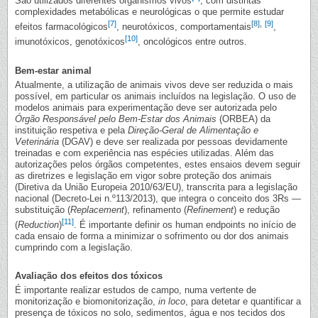
São utilizados diferentes organismos vivos
, com distintas
complexidades metabólicas e neurológicas o que permite estudar
[7]
[8]
,
[9]
efeitos farmacológicos
, neurotóxicos, comportamentais
,
[10]
imunotóxicos, genotóxicos
, oncológicos entre outros.
Bem-estar animal
Atualmente, a utilização de animais vivos deve ser reduzida o mais
possível, em particular os animais incluídos na legislação. O uso de
modelos animais para experimentação deve ser autorizada pelo
Órgão Responsável pelo Bem-Estar dos Animais
(ORBEA) da
instituição respetiva e pela
Direção-Geral de Alimentação e
Veterinária
(DGAV) e deve ser realizada por pessoas devidamente
treinadas e com experiência nas espécies utilizadas. Além das
autorizações pelos órgãos competentes, estes ensaios devem seguir
as diretrizes e legislação em vigor sobre proteção dos animais
(Diretiva da União Europeia 2010/63/EU), transcrita para a legislação
nacional (Decreto-Lei n.º113/2013), que integra o conceito dos 3Rs —
substituição (
Replacement
), refinamento (
Refinement
) e redução
[11]
(
Reduction
)
. É importante definir os human endpoints no início de
cada ensaio de forma a minimizar o sofrimento ou dor dos animais
cumprindo com a legislação.
Avaliação dos efeitos dos tóxicos
É importante realizar estudos de campo, numa vertente de
monitorização e biomonitorização,
in loco
, para detetar e quantificar a
presença de tóxicos no solo, sedimentos, água e nos tecidos dos