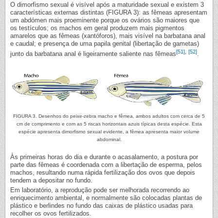
O dimorfismo sexual é visível após a maturidade sexual e existem 3
características externas distintas (FIGURA 3): as fêmeas apresentam
um abdómen mais proeminente porque os ovários são maiores que
os testículos; os machos em geral produzem mais pigmentos
amarelos que as fêmeas (xantóforos), mais visível na barbatana anal
e caudal; e presença de uma papila genital (libertação de gametas)
[51]
,
[52]
junto da barbatana anal é ligeiramente saliente nas fêmeas
.
FIGURA 3. Desenhos do peixe-zebra macho e fêmea, ambos adultos com cerca de 5
cm de comprimento e com as 5 riscas horizontais azuis típicas desta espécie. Esta
espécie apresenta dimorfismo sexual evidente, a fêmea apresenta maior volume
abdominal.
Às primeiras horas do dia e durante o acasalamento, a postura por
parte das fêmeas é coordenada com a libertação de esperma, pelos
machos, resultando numa rápida fertilização dos ovos que depois
tendem a depositar no fundo.
Em laboratório, a reprodução pode ser melhorada recorrendo ao
enriquecimento ambiental, e normalmente são colocadas plantas de
plástico e berlindes no fundo das caixas de plástico usadas para
recolher os ovos fertilizados.