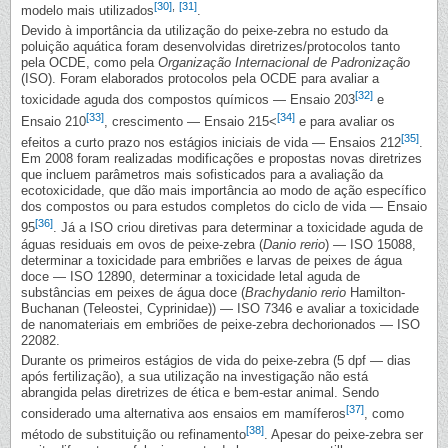
[30]
,
[31]
modelo mais utilizados
.
Devido à importância da utilização do peixe-zebra no estudo da
poluição aquática foram desenvolvidas diretrizes/protocolos tanto
pela OCDE, como pela
Organização Internacional de Padronização
(ISO). Foram elaborados protocolos pela OCDE para avaliar a
[32]
toxicidade aguda dos compostos químicos — Ensaio 203
e
[33]
[34]
Ensaio 210
, crescimento — Ensaio 215<
e para avaliar os
[35]
efeitos a curto prazo nos estágios iniciais de vida — Ensaios 212
.
Em 2008 foram realizadas modificações e propostas novas diretrizes
que incluem parâmetros mais sofisticados para a avaliação da
ecotoxicidade, que dão mais importância ao modo de ação específico
dos compostos ou para estudos completos do ciclo de vida — Ensaio
[36]
95
. Já a ISO criou diretivas para determinar a toxicidade aguda de
águas residuais em ovos de peixe-zebra (
Danio rerio
) — ISO 15088,
determinar a toxicidade para embriões e larvas de peixes de água
doce — ISO 12890, determinar a toxicidade letal aguda de
substâncias em peixes de água doce (
Brachydanio rerio
Hamilton-
Buchanan (Teleostei, Cyprinidae)) — ISO 7346 e avaliar a toxicidade
de nanomateriais em embriões de peixe-zebra dechorionados — ISO
22082.
Durante os primeiros estágios de vida do peixe-zebra (5 dpf — dias
após fertilização), a sua utilização na investigação não está
abrangida pelas diretrizes de ética e bem-estar animal. Sendo
[37]
considerado uma alternativa aos ensaios em mamíferos
, como
[38]
método de substituição ou refinamento
. Apesar do peixe-zebra ser