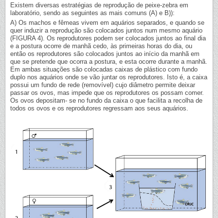
Existem diversas estratégias de reprodução de peixe-zebra em
laboratório, sendo as seguintes as mais comuns (A) e B)):
A) Os machos e fêmeas vivem em aquários separados, e quando se
quer induzir a reprodução são colocados juntos num mesmo aquário
(FIGURA 4). Os reprodutores podem ser colocados juntos ao final dia
e a postura ocorre de manhã cedo, às primeiras horas do dia, ou
então os reprodutores são colocados juntos ao início da manhã em
que se pretende que ocorra a postura, e esta ocorre durante a manhã.
Em ambas situações são colocadas caixas de plástico com fundo
duplo nos aquários onde se vão juntar os reprodutores. Isto é, a caixa
possui um fundo de rede (removível) cujo diâmetro permite deixar
passar os ovos, mas impede que os reprodutores os possam comer.
Os ovos depositam- se no fundo da caixa o que facilita a recolha de
todos os ovos e os reprodutores regressam aos seus aquários.