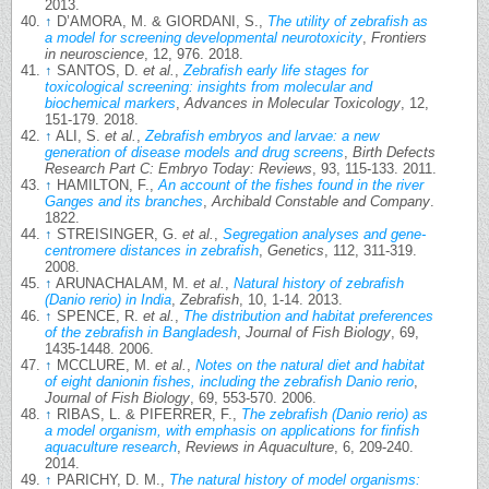
2013.
↑
D’AMORA, M. & GIORDANI, S.,
The utility of zebrafish as
a model for screening developmental neurotoxicity
,
Frontiers
in neuroscience
, 12, 976. 2018.
↑
SANTOS, D.
et al.
,
Zebrafish early life stages for
toxicological screening: insights from molecular and
biochemical markers
,
Advances in Molecular Toxicology
, 12,
151-179. 2018.
↑
ALI, S.
et al.
,
Zebrafish embryos and larvae: a new
generation of disease models and drug screens
,
Birth Defects
Research Part C: Embryo Today: Reviews
, 93, 115-133. 2011.
↑
HAMILTON, F.,
An account of the fishes found in the river
Ganges and its branches
,
Archibald Constable and Company
.
1822.
↑
STREISINGER, G.
et al.
,
Segregation analyses and gene-
centromere distances in zebrafish
,
Genetics
, 112, 311-319.
2008.
↑
ARUNACHALAM, M.
et al.
,
Natural history of zebrafish
(Danio rerio) in India
,
Zebrafish
, 10, 1-14. 2013.
↑
SPENCE, R.
et al.
,
The distribution and habitat preferences
of the zebrafish in Bangladesh
,
Journal of Fish Biology
, 69,
1435-1448. 2006.
↑
MCCLURE, M.
et al.
,
Notes on the natural diet and habitat
of eight danionin fishes, including the zebrafish Danio rerio
,
Journal of Fish Biology
, 69, 553-570. 2006.
↑
RIBAS, L. & PIFERRER, F.,
The zebrafish (Danio rerio) as
a model organism, with emphasis on applications for finfish
aquaculture research
,
Reviews in Aquaculture
, 6, 209-240.
2014.
↑
PARICHY, D. M.,
The natural history of model organisms: