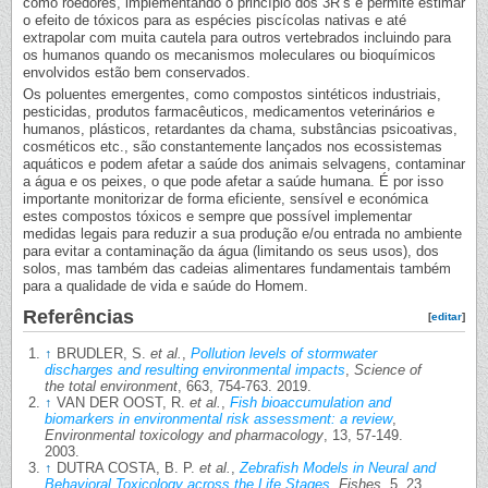
como roedores, implementando o princípio dos 3R’s e permite estimar
o efeito de tóxicos para as espécies piscícolas nativas e até
extrapolar com muita cautela para outros vertebrados incluindo para
os humanos quando os mecanismos moleculares ou bioquímicos
envolvidos estão bem conservados.
Os poluentes emergentes, como compostos sintéticos industriais,
pesticidas, produtos farmacêuticos, medicamentos veterinários e
humanos, plásticos, retardantes da chama, substâncias psicoativas,
cosméticos etc., são constantemente lançados nos ecossistemas
aquáticos e podem afetar a saúde dos animais selvagens, contaminar
a água e os peixes, o que pode afetar a saúde humana. É por isso
importante monitorizar de forma eficiente, sensível e económica
estes compostos tóxicos e sempre que possível implementar
medidas legais para reduzir a sua produção e/ou entrada no ambiente
para evitar a contaminação da água (limitando os seus usos), dos
solos, mas também das cadeias alimentares fundamentais também
para a qualidade de vida e saúde do Homem.
Referências
[
editar
]
↑
BRUDLER, S.
et al.
,
Pollution levels of stormwater
discharges and resulting environmental impacts
,
Science of
the total environment
, 663, 754-763. 2019.
↑
VAN DER OOST, R.
et al.
,
Fish bioaccumulation and
biomarkers in environmental risk assessment: a review
,
Environmental toxicology and pharmacology
, 13, 57-149.
2003.
↑
DUTRA COSTA, B. P.
et al.
,
Zebrafish Models in Neural and
Behavioral Toxicology across the Life Stages
,
Fishes
, 5, 23.