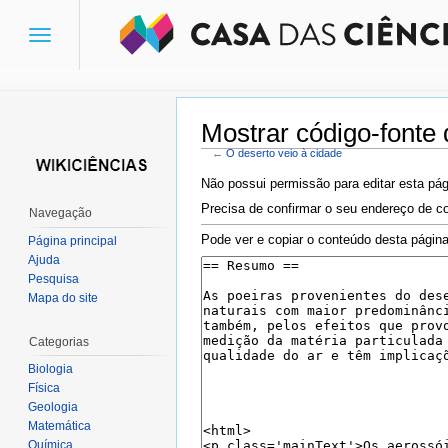
Toggle
navigation
Mostrar código-fonte 
←
O deserto veio à cidade
Ir para:
navegação
,
pesquisa
Não possui permissão para editar esta pág
Precisa de confirmar o seu endereço de co
Navegação
Pode ver e copiar o conteúdo desta página
Página principal
Ajuda
Pesquisa
Mapa do site
Categorias
Biologia
Física
Geologia
Matemática
Química