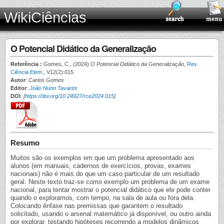
WikiCiências
O Potencial Didático da Generalização
Referência :
Gomes, C., (2024)
O Potencial Didático da Generalização
,
Rev.
Ciência Elem.
, V12(2):015
Autor
:
Carlos Gomes
Editor
:
João Nuno Tavares
DOI
:
[
https://doi.org/10.24927/rce2024.015
]
Resumo
Muitos são os exemplos em que um problema apresentado aos
alunos (em manuais, cadernos de exercícios, provas, exames
nacionais) não é mais do que um caso particular de um resultado
geral. Neste texto traz-se como exemplo um problema de um exame
nacional, para tentar mostrar o potencial didático que ele pode conter
quando o exploramos, com tempo, na sala de aula ou fora dela.
Colocando ênfase nas premissas que garantem o resultado
solicitado, usando o arsenal matemático já disponível, ou outro ainda
por explorar, testando hipóteses recorrendo a modelos dinâmicos