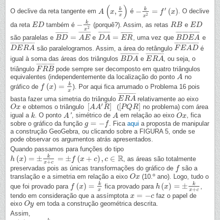
(
)
′
k
k
,
−
=
(
)
O declive da reta tangente em
é
. O declive
A
A
(
x
,
x
k
x
)
−
k
x
2
=
f
′
(
x
f
)
x
2
x
x
k
−
da reta
também é
(porquê?). Assim, as retas
e
E
E
D
D
−
k
x
2
R
R
B
B
E
E
D
D
2
x
¯
¯
¯
¯
¯
¯
¯
¯
¯
¯
¯
¯
¯
¯
¯
¯
¯
¯
¯
¯
¯
¯
¯
¯
¯
¯
¯
¯
¯
¯
¯
¯
¯
¯
¯
¯
¯
¯
¯
¯
¯
¯
¯
¯
¯
¯
¯
=
=
são paralelas e
e
, uma vez que
e
B
B
D
D
¯
=
A
E
A
¯
E
D
D
A
A
¯
=
E
R
E
¯
R
B
B
D
D
E
E
A
¯
A
¯
¯
¯
¯
¯
¯
¯
¯
¯
¯
¯
¯
¯
¯
¯
¯
¯
¯
¯
¯
¯
¯
¯
¯
¯
¯
¯
¯
¯
¯
são paralelogramos. Assim, a área do retângulo
é
D
D
E
E
R
R
A
¯
A
F
F
E
E
A
A
D
¯
D
¯
¯
¯
¯
¯
¯
¯
¯
¯
¯
¯
¯
¯
¯
¯
¯
¯
¯
¯
¯
¯
¯
¯
igual à soma das áreas dos triângulos
e
, ou seja, o
B
B
D
D
A
A
¯
E
E
R
R
A
A
¯
¯
¯
¯
¯
¯
¯
¯
¯
¯
¯
¯
triângulo
pode sempre ser decomposto em quatro triângulos
F
F
R
R
B
B
¯
equivalentes (independentemente da localização do ponto
no
A
A
k
(
)
=
gráfico de
). Por aqui fica arrumado o Problema 16 pois
f
f
(
x
)
x
=
k
x
x
¯
¯
¯
¯
¯
¯
¯
¯
¯
¯
¯
basta fazer uma simetria do triângulo
relativamente ao eixo
E
E
R
R
A
A
¯
′
[
]
[
]
e obtemos o triângulo
(
no problema) com área
O
O
x
x
[
A
A
A
A
′
R
R
]
[
P
P
Q
Q
R
R
]
igual a
. O ponto
'
, simétrico de
em relação ao eixo
, fica
k
k
A
A
′
A
A
O
O
x
x
=
−
sobre o gráfico da função
. Fica
aqui
a proposta de manipular
g
g
=
−
f
f
a construção GeoGebra, ou clicando sobre a FIGURA 5, onde se
pode observar os argumentos atrás apresentados.
Quando passamos para funções do tipo
R
k
(
)
=
±
=
±
(
+
)
,
∈
, as áreas são totalmente
h
h
(
x
x
)
=
±
k
x
+
c
=
±
f
(
x
+
c
)
,
c
f
∈
R
x
c
c
+
x
c
preservadas pois as únicas transformações do gráfico de
são a
f
f
translação e a simetria em relação a eixo
(10.º ano). Logo, tudo o
O
O
x
x
k
k
(
)
=
(
)
=
±
que foi provado para
fica provado para
,
f
f
(
x
)
x
=
k
x
h
h
(
x
x
)
=
±
k
x
+
c
+
x
x
c
=
−
tendo em consideração que a assímptota
faz o papel de
x
x
=
−
c
c
eixo
em toda a construção geométrica descrita.
O
O
y
y
Assim,