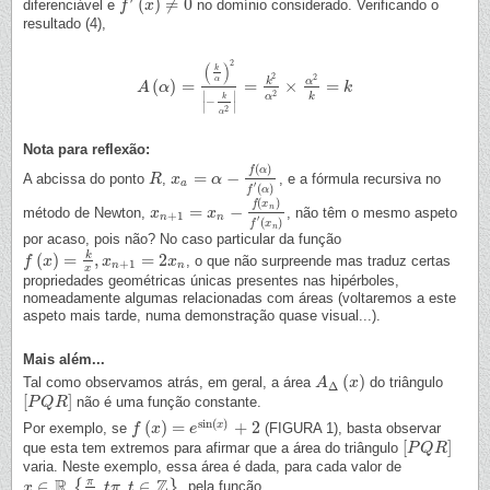
(
)
≠
0
diferenciável e
no domínio considerado. Verificando o
f
f
′
(
x
)
≠
x
0
resultado (4),
2
(
)
k
2
2
α
k
α
(
)
=
=
×
=
A
A
(
α
α
)
=
(
k
α
)
2
|
−
k
α
2
|
=
k
2
α
2
×
α
2
k
=
k
k
2
∣
∣
k
α
k
−
∣
∣
2
α
Nota para reflexão:
(
)
f
α
=
−
A abcissa do ponto
,
, e a fórmula recursiva no
R
R
x
x
a
=
α
−
α
f
(
α
)
f
′
(
α
)
a
′
(
)
f
α
(
)
f
x
=
−
n
método de Newton,
, não têm o mesmo aspeto
x
x
n
+
1
=
x
n
−
x
f
(
x
n
)
f
′
(
x
n
)
+
1
n
n
′
(
)
f
x
n
por acaso, pois não? No caso particular da função
k
(
)
=
,
=
2
, o que não surpreende mas traduz certas
f
f
(
x
)
x
=
k
x
,
x
n
+
1
x
=
2
x
n
x
+
1
n
n
x
propriedades geométricas únicas presentes nas hipérboles,
nomeadamente algumas relacionadas com áreas (voltaremos a este
aspeto mais tarde, numa demonstração quase visual...).
Mais além...
(
)
Tal como observamos atrás, em geral, a área
do triângulo
A
A
Δ
(
x
)
x
Δ
[
]
não é uma função constante.
[
P
P
Q
Q
R
R
]
sin
(
)
(
)
=
+
2
x
Por exemplo, se
(FIGURA 1), basta observar
f
f
(
x
)
x
=
e
sin
(
e
x
)
+
2
[
]
que esta tem extremos para afirmar que a área do triângulo
[
P
P
Q
Q
R
R
]
varia. Neste exemplo, essa área é dada, para cada valor de
R
Z
π
∈
,
,
∈
{
}
, pela função
x
x
∈
R
{
π
2
,
t
π
,
t
t
∈
π
Z
}
t