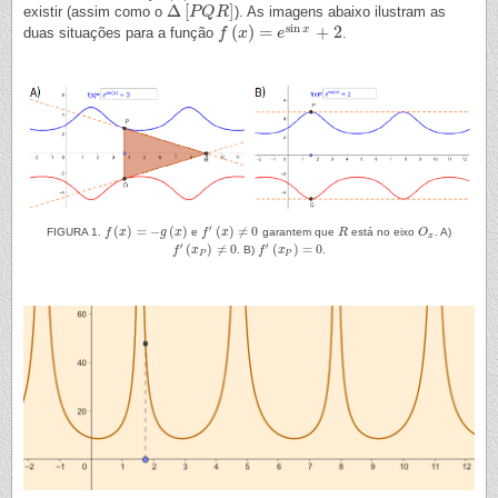
Δ
[
]
existir (assim como o
). As imagens abaixo ilustram as
Δ
[
P
P
Q
Q
R
]
R
sin
(
)
=
+
2
x
duas situações para a função
.
f
f
(
x
)
x
=
e
sin
x
e
+
2
′
(
)
=
−
(
)
(
)
≠
0
FIGURA 1.
f
x
g
x
e
f
x
garantem que
R
está no eixo
O
. A)
f
(
x
)
=
−
g
(
x
)
f
′
(
x
)
≠
0
R
O
x
x
′
′
(
)
≠
0
(
)
=
0
f
x
. B)
f
x
.
f
′
(
x
P
)
≠
0
f
′
(
x
P
)
=
0
P
P