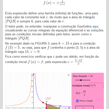
k
(
)
=
±
f
f
(
x
)
x
=
±
k
x
+
c
+
x
c
Esta expressão define uma família (infinita) de funções, uma para
cada valor da constante real
, de modo que a área do triângulo
c
c
[
]
é sempre
, para cada valor de
.
[
P
P
Q
Q
R
R
]
k
k
c
c
O leitor pode, se entender, manipular a construção GeoGebra
aqui
,
visualizando as curvas integrais da equação diferencial e as soluções
para as condições iniciais definidas pelo leitor, assim como o
[
]
triângulo
.
[
P
P
Q
Q
R
R
]
=
15
No exemplo dado na FIGURA 3, para
e para a condição
k
k
=
15
(
3
)
=
5
, ou seja, para que
contenha o ponto (3, 5) e a área do
f
f
(
3
)
=
5
f
f
15
=
0
triângulo seja
,
.
15
c
c
=
0
Fica como exercício verificar que c pode ser obtido, em função da
−
k
α
β
(
)
=
=
condição inicial
, pela expressão
.
f
f
(
α
)
α
=
β
β
c
c
=
k
−
α
β
β
β