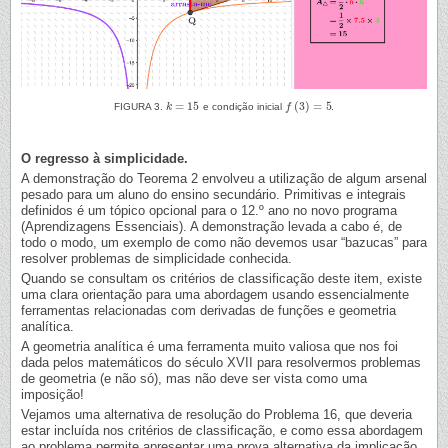
=
15
(
3
)
=
5
FIGURA 3.
k
e condição inicial
f
.
k
=
15
f
(
3
)
=
5
O regresso à simplicidade.
A demonstração do Teorema 2 envolveu a utilização de algum arsenal
pesado para um aluno do ensino secundário. Primitivas e integrais
definidos é um tópico opcional para o 12.º ano no novo programa
(Aprendizagens Essenciais). A demonstração levada a cabo é, de
todo o modo, um exemplo de como não devemos usar “bazucas” para
resolver problemas de simplicidade conhecida.
Quando se consultam os critérios de classificação deste item, existe
uma clara orientação para uma abordagem usando essencialmente
ferramentas relacionadas com derivadas de funções e geometria
analítica.
A geometria analítica é uma ferramenta muito valiosa que nos foi
dada pelos matemáticos do século XVII para resolvermos problemas
de geometria (e não só), mas não deve ser vista como uma
imposição!
Vejamos uma alternativa de resolução do Problema 16, que deveria
estar incluída nos critérios de classificação, e como essa abordagem
ao problema permite apresentar uma prova alternativa da implicação