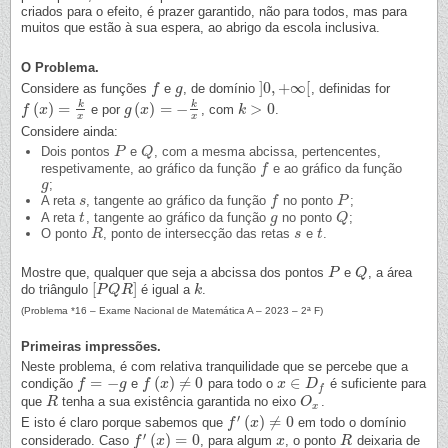
criados para o efeito, é prazer garantido, não para todos, mas para
muitos que estão à sua espera, ao abrigo da escola inclusiva.
O Problema.
]
0
,
+
∞
[
Considere as funções
e
, de domínio
, definidas for
f
f
g
g
]
0
,
+
∞
[
k
k
(
)
=
(
)
=
−
>
0
e por
, com
.
f
f
(
x
)
x
=
k
x
g
g
(
x
x
)
=
−
k
x
k
k
>
0
x
x
Considere ainda:
Dois pontos
e
, com a mesma abcissa, pertencentes,
P
P
Q
Q
respetivamente, ao gráfico da função
e ao gráfico da função
f
f
;
g
g
A reta
, tangente ao gráfico da função
no ponto
;
s
s
f
f
P
P
A reta
, tangente ao gráfico da função
no ponto
;
t
t
g
g
Q
Q
O ponto
, ponto de intersecção das retas
e
.
R
R
s
s
t
t
Mostre que, qualquer que seja a abcissa dos pontos
e
, a área
P
P
Q
Q
[
]
do triângulo
é igual a
.
[
P
P
Q
Q
R
R
]
k
k
(Problema *16 – Exame Nacional de Matemática A – 2023 – 2ª F)
Primeiras impressões.
Neste problema, é com relativa tranquilidade que se percebe que a
=
−
(
)
≠
0
∈
condição
e
para todo o
é suficiente para
f
f
=
−
g
g
f
f
(
x
)
x
≠
0
x
x
∈
D
f
D
f
que
tenha a sua existência garantida no eixo
.
R
R
O
O
x
x
′
(
)
≠
0
E isto é claro porque sabemos que
em todo o domínio
f
f
′
(
x
)
≠
x
0
′
(
)
=
0
considerado. Caso
, para algum
, o ponto
deixaria de
f
f
′
(
x
)
=
x
0
x
x
R
R