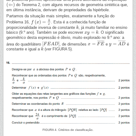
(
⇐
)
do Teorema 2, com alguns recursos de geometria sintética que,
(
⇐
)
em última instância, derivam de propriedades da hipérbole.
Partamos da situação mais simples, exatamente a função do
k
(
)
=
Problema 16,
. Esta é a conhecida função de
f
f
(
x
)
x
=
k
x
x
proporcionalidade inversa de constante
, já muito familiar no ensino
k
k
=
básico (9.º ano). Também se pode escrever
. O significado
x
x
y
y
=
k
k
geométrico desta expressão é óbvio, muito explorado no 9.º ano: a
¯
¯
¯
¯
¯
¯
¯
¯
¯
¯
¯
¯
¯
¯
¯
¯
[
]
=
=
área do quadrilátero
, de dimensões
e
é
[
F
F
E
E
A
A
D
]
D
x
x
=
F
E
F
¯
E
y
y
=
A
D
A
¯
D
constante e igual a
(ver FIGURA 5).
k
k
FIGURA 4. Critérios de classificação.