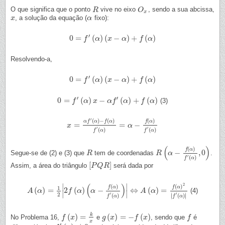
O que significa que o ponto
vive no eixo
, sendo a sua abcissa,
R
R
O
O
x
x
, a solução da equação (
fixo):
x
x
α
α
′
0
=
(
)
(
−
)
+
(
)
0
=
f
′
(
α
f
)
(
x
−
α
α
)
+
f
x
(
α
)
α
f
α
Resolvendo-a,
′
0
=
(
)
(
−
)
+
(
)
0
=
f
′
(
α
f
)
(
x
−
α
α
)
+
f
x
(
α
)
α
f
α
′
′
0
=
(
)
−
(
)
+
(
)
(3)
0
=
f
′
(
α
f
)
x
−
α
α
f
′
(
α
x
)
+
f
(
α
α
)
f
α
f
α
′
(
)
−
(
)
(
)
α
f
α
f
α
f
α
=
=
−
x
x
=
α
f
′
(
α
)
−
f
(
α
)
f
′
(
α
)
=
α
−
f
α
(
α
)
f
′
(
α
)
′
′
(
)
(
)
f
α
f
α
(
)
(
)
f
α
−
,
0
Segue-se de (2) e (3) que
tem de coordenadas
.
R
R
R
R
(
α
−
α
f
(
α
)
f
′
(
α
)
,
0
)
′
(
)
f
α
[
]
Assim, a área do triângulo
será dada por
[
P
P
Q
Q
R
R
]
(
)
2
∣
∣
(
)
(
)
f
α
f
α
1
(
)
=
2
(
)
−
⇔
(
)
=
(4)
A
A
(
α
α
)
=
1
2
|
2
f
(
α
)
(
α
f
−
f
α
(
α
)
f
′
(
α
α
)
)
|
⇔
A
(
α
)
=
f
(
α
)
2
|
f
A
′
(
α
)
|
α
∣
∣
′
′
2
∣
∣
(
)
(
)
∣
∣
f
α
f
α
k
(
)
=
(
)
=
−
(
)
No Problema 16,
e
, sendo que
é
f
f
(
x
)
x
=
k
x
g
g
(
x
x
)
=
−
f
(
x
)
f
x
f
f
x
′