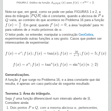
sin
(
)
(
)
=
+
2
x
FIGURA 2. Gráfico da função
A
x
para
f
x
e
.
A
Δ
[
P
Q
R
]
(
x
)
f
(
x
)
=
e
sin
x
+
2
Δ
[
]
P
Q
R
Note-se que, em geral, como se pode ver pelas FIGURAS 1 e 2, a
[
]
área do triângulo
não é constante, quando a abcissa de
e
[
P
P
Q
Q
R
R
]
P
P
varia, ao contrário do que acontece no Problema 16 para a função
Q
Q
′
k
(
)
=
(
)
=
0
∞
. Em geral, quando
, a área “explode” para
f
f
(
x
)
x
=
k
x
f
f
′
(
α
)
=
α
0
∞
x
para valores de
muito próximos de
.
x
x
α
α
O leitor pode, se entender, manipular a construção
GeoGebra
,
experimentando outras funções a seu gosto. Casos que podem ser
interessantes de experimentar:
20
(
)
=
;
(
)
;
(
)
=
tan
(
)
;
(
)
=
;
(
)
=
5
;
(
)
x
f
f
(
x
)
x
=
e
x
;
f
(
x
e
)
;
f
(
f
x
)
=
x
tan
(
f
x
)
;
f
x
(
x
)
=
20
x
−
2
;
f
x
(
x
)
=
f
5
;
f
x
(
x
)
f
x
f
x
−
2
x
n
(
)
=
;
(
)
=
tan
(
)
;
(
)
=
sin
(
)
(
≥
2
)
n
n
f
f
(
x
)
x
=
x
n
;
f
(
x
x
)
=
tan
f
n
x
(
x
)
;
f
(
x
)
=
sin
n
(
x
x
)
(
n
f
≥
2
x
)
x
n
Generalizações.
A função
que surge no Problema 16, e a área constante que daí
f
f
resulta, é apenas um caso particular do seguinte resultado.
Teorema 1: Área do triângulo.
R
Seja
uma função diferenciável num intervalo aberto de
.
f
f
R
Considere ainda:
Dois pontos
e
, com a mesma abcissa
, pertencentes,
P
P
Q
Q
α
α