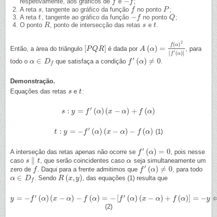
−
respetivamente, aos gráficos de
e
;
f
f
−
f
f
A reta
, tangente ao gráfico da função
no ponto
;
s
s
f
f
P
P
−
A reta
, tangente ao gráfico da função
no ponto
;
t
t
−
f
f
Q
Q
O ponto
, ponto de intersecção das retas
e
.
R
R
s
s
t
t
2
(
)
f
α
[
]
(
)
=
Então, a área do triângulo
é dada por
, para
[
P
P
Q
Q
R
R
]
A
A
(
α
α
)
=
f
(
α
)
2
|
f
′
(
α
)
|
′
∣
∣
(
)
∣
∣
f
α
′
∈
(
)
≠
0
todo o
que satisfaça a condição
.
α
α
∈
D
f
D
f
f
′
(
α
)
≠
α
0
f
Demonstração.
Equações das retas
e
:
s
s
t
t
′
:
=
(
)
(
−
)
+
(
)
s
s
:
y
=
y
f
′
(
α
)
(
f
x
−
α
α
)
+
f
(
α
x
)
α
f
α
′
:
=
−
(
)
(
−
)
−
(
)
(1)
t
t
:
y
=
y
−
f
′
(
α
)
(
x
f
−
α
)
α
−
f
(
α
x
)
α
f
α
′
(
)
=
0
A interseção das retas apenas não ocorre se
, pois nesse
f
f
′
(
α
)
=
α
0
∥
caso
, que serão coincidentes caso
seja simultaneamente um
s
s
∥
t
t
α
α
′
(
)
≠
0
zero de
. Daqui para a frente admitimos que
, para todo
f
f
f
f
′
(
α
)
≠
α
0
∈
(
,
)
. Sendo
, das equações (1) resulta que
α
α
∈
D
f
D
R
R
(
x
,
x
y
)
y
f
′
′
=
−
(
)
(
−
)
−
(
)
=
−
[
(
)
(
−
)
+
(
)
]
=
−
y
y
=
−
f
′
(
α
f
)
(
x
−
α
α
)
−
f
(
x
α
)
=
−
α
[
f
′
(
α
)
(
x
f
−
α
α
)
+
f
(
α
)
]
=
−
f
y
⇔
y
α
=
0
x
α
f
α
y
(2)