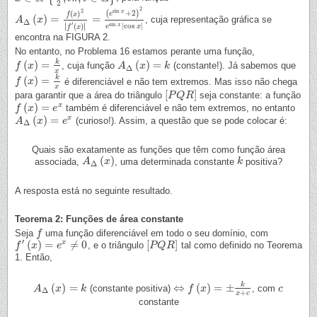
2
2
2
sin
x
(
+
2
)
(
)
e
f
x
(
)
=
=
, cuja representação gráfica se
A
A
Δ
(
x
)
x
=
f
(
x
)
2
|
f
′
(
x
)
|
=
(
e
sin
x
+
2
)
2
e
sin
x
|
cos
x
|
Δ
′
sin
∣
∣
|
cos
|
(
)
x
∣
∣
e
x
f
x
encontra na FIGURA 2.
No entanto, no Problema 16 estamos perante uma função,
k
(
)
=
(
)
=
, cuja função
(constante!). Já sabemos que
f
f
(
x
)
x
=
k
x
A
A
Δ
(
x
)
x
=
k
k
Δ
x
k
(
)
=
é diferenciável e não tem extremos. Mas isso não chega
f
f
(
x
)
x
=
k
x
x
[
]
para garantir que a área do triângulo
seja constante: a função
[
P
P
Q
Q
R
R
]
(
)
=
x
também é diferenciável e não tem extremos, no entanto
f
f
(
x
)
x
=
e
x
e
(
)
=
x
(curioso!). Assim, a questão que se pode colocar é:
A
A
Δ
(
x
)
x
=
e
x
e
Δ
Quais são exatamente as funções que têm como função área
(
)
associada,
, uma determinada constante
positiva?
A
A
Δ
(
x
)
x
k
k
Δ
A resposta está no seguinte resultado.
Teorema 2: Funções de área constante
Seja
uma função diferenciável em todo o seu domínio, com
f
f
′
(
)
=
≠
0
[
]
x
, e o triângulo
tal como definido no Teorema
f
f
′
(
x
)
=
x
e
x
≠
0
e
[
P
P
Q
Q
R
R
]
1. Então,
k
(
)
=
⇔
(
)
=
±
(constante positiva)
, com
A
A
Δ
(
x
)
x
=
k
k
⇔
f
(
f
x
)
=
x
±
k
x
+
c
c
c
Δ
+
x
c
constante