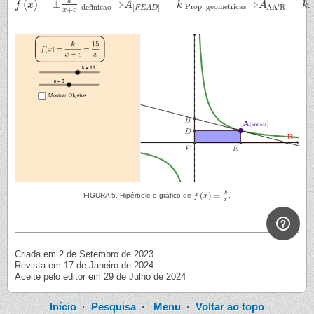
k
(
)
=
±
⇒
=
⇒
=
.
f
f
(
x
)
x
=
±
k
x
+
c
definicao
⇒
A
[
F
E
A
A
D
]
=
k
Prop. geometricas
k
⇒
A
AA'R
A
=
k
k
Prop. geometricas
definicao
AA'R
[
]
F
E
A
D
+
x
c
k
(
)
=
FIGURA 5. Hipérbole e gráfico de
f
x
.
f
(
x
)
=
k
x
x
Criada em 2 de Setembro de 2023
Revista em 17 de Janeiro de 2024
Aceite pelo editor em 29 de Julho de 2024
Início
·
Pesquisa
·
Menu
·
Voltar ao topo