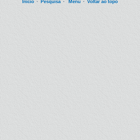
Início
·
Pesquisa
·
Menu
·
Voltar ao topo