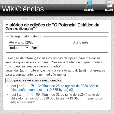
WikiCiências
Histórico de edições de "O Potencial Didático da
Generalização"
Navegar pelo histórico
Até o ano:
Até o mês:
Selecção de diferenças: use os botões de opção para marcar as
versões que deseja comparar. Pressione 'Enter' ou clique o botão
"Comparar as versões seleccionadas".
Legenda:
(act)
= diferenças para a versão actual,
(ant)
= diferenças
para a versão anterior,
m
= edição menor
(act | ant)
13h05min de 26 de agosto de 2024
‎
Admin
(
discussão
|
contribs
)
‎
. .
(19 365 bytes)
(0)
(act | ant)
09h45min de 31 de julho de 2024
‎
(nome de
utilizador removido)
‎
. .
(19 365 bytes)
(+19 365)
‎
. .
(resumo da
edição suprimido)