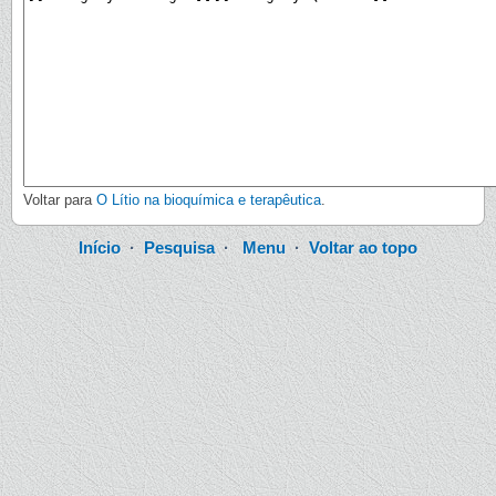
Voltar para
O Lítio na bioquímica e terapêutica
.
Início
·
Pesquisa
·
Menu
·
Voltar ao topo