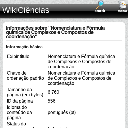
WikiCiências
Informações sobre "Nomenclatura e Fórmula
química de Complexos e Compostos de
coordenação"
Informação básica
Exibir título
Nomenclatura e Fórmula química
de Complexos e Compostos de
coordenação
Chave de
Nomenclatura e Fórmula química
ordenação padrão
de Complexos e Compostos de
coordenação
Tamanho da
6 760
página (em bytes)
ID da página
556
Idioma do
conteúdo da
português (pt)
página
Status do