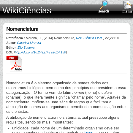
WikiCiências
Nomenclatura
Referência :
Moreira, C., (2014) Nomenclatura,
Rev. Ciência Elem.
, V2(2):150
Autor
:
Catarina Moreira
Editor
:
Élio Sucena
DOI
:
[
http://doi.org/10.24927/rce2014.150
]
Nomenclatura é o sistema organizado de nomes dados aos
organismos biológicos bem como dos princípios que presidem a essa
categorização . O termo vem do latim
nomen
(nome) e
calare
(chamar), o que literalmente significa “chamar pelo nome”. Através da
nomenclatura impõem-se uma série de regras que facilitam a
atribuição de nomes aos organismos permitindo a comunicação entre
os cientistas.
A atribuição de nomenclatura no sistema actual pressupõe alguns
requisitos, sendo os mais importantes:
unicidade: cada nome de um determinado organismo deve ser
único permitindo identificar de imediato o
taxon
a que se refere.