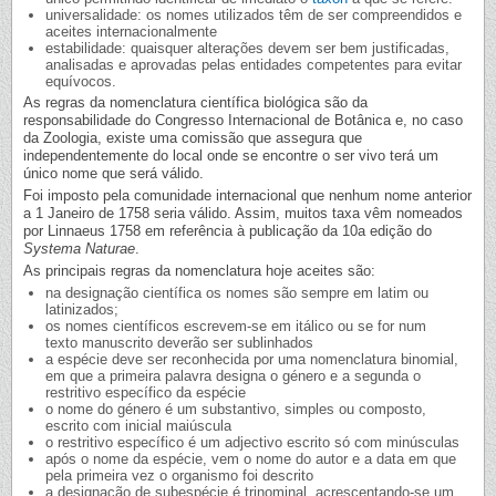
universalidade: os nomes utilizados têm de ser compreendidos e
aceites internacionalmente
estabilidade: quaisquer alterações devem ser bem justificadas,
analisadas e aprovadas pelas entidades competentes para evitar
equívocos.
As regras da nomenclatura científica biológica são da
responsabilidade do Congresso Internacional de Botânica e, no caso
da Zoologia, existe uma comissão que assegura que
independentemente do local onde se encontre o ser vivo terá um
único nome que será válido.
Foi imposto pela comunidade internacional que nenhum nome anterior
a 1 Janeiro de 1758 seria válido. Assim, muitos taxa vêm nomeados
por Linnaeus 1758 em referência à publicação da 10a edição do
Systema Naturae
.
As principais regras da nomenclatura hoje aceites são:
na designação científica os nomes são sempre em latim ou
latinizados;
os nomes científicos escrevem-se em itálico ou se for num
texto manuscrito deverão ser sublinhados
a espécie deve ser reconhecida por uma nomenclatura binomial,
em que a primeira palavra designa o género e a segunda o
restritivo específico da espécie
o nome do género é um substantivo, simples ou composto,
escrito com inicial maiúscula
o restritivo específico é um adjectivo escrito só com minúsculas
após o nome da espécie, vem o nome do autor e a data em que
pela primeira vez o organismo foi descrito
a designação de subespécie é trinominal, acrescentando-se um