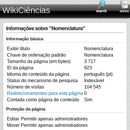
WikiCiências
Informações sobre "Nomenclatura"
Informação básica
Exibir título
Nomenclatura
Chave de ordenação padrão
Nomenclatura
Tamanho da página (em bytes)
3 717
ID da página
923
Idioma do conteúdo da página
português (pt)
Status do mecanismo de pesquisa
Indexável
Número de visitas
104 545
Redirecionamentos para esta página
0
Contada como página de conteúdo
Sim
Proteção da página
Editar
Permitir apenas administradores
Mover
Permitir apenas administradores