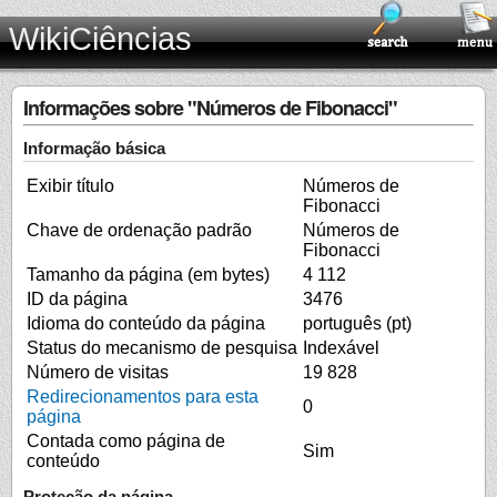
WikiCiências
Informações sobre "Números de Fibonacci"
Informação básica
Exibir título
Números de
Fibonacci
Chave de ordenação padrão
Números de
Fibonacci
Tamanho da página (em bytes)
4 112
ID da página
3476
Idioma do conteúdo da página
português (pt)
Status do mecanismo de pesquisa
Indexável
Número de visitas
19 828
Redirecionamentos para esta
0
página
Contada como página de
Sim
conteúdo
Proteção da página