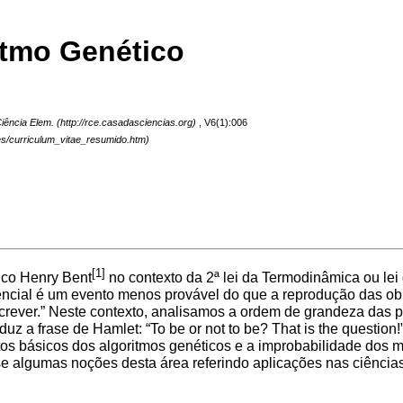
tmo Genético
iência Elem.
, V6(1):006
[1]
ico Henry Bent
no contexto da 2ª lei da Termodinâmica ou lei
otencial é um evento menos provável do que a reprodução das 
ever.” Neste contexto, analisamos a ordem de grandeza das pr
uz a frase de Hamlet: “To be or not to be? That is the questio
petos básicos dos algoritmos genéticos e a improbabilidade dos 
ão-se algumas noções desta área referindo aplicações nas ciência