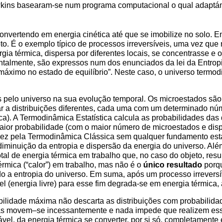
wkins basearam-se num programa computacional o qual adaptámo
convertendo em energia cinética até que se imobilize no solo. E
eto. É o exemplo típico de processos irreversíveis, uma vez qu
rgia térmica, dispersa por diferentes locais, se concentrasse e 
talmente, são expressos num dos enunciados da lei da Entropia
r máximo no estado de equilíbrio”. Neste caso, o universo termo
 pelo universo na sua evolução temporal. Os microestados são 
r a distribuições diferentes, cada uma com um determinado nú
a). A Termodinâmica Estatística calcula as probabilidades das d
aior probabilidade (com o maior número de microestados e dispe
 vez pela Termodinâmica Clássica sem qualquer fundamento esta
iminuição da entropia e dispersão da energia do universo. Além
tal de energia térmica em trabalho que, no caso do objeto, resu
rmica (“calor”) em trabalho, mas não é o
único resultado
porqu
ndo a entropia do universo. Em suma, após um processo irrevers
el (energia livre) para esse fim degrada-se em energia térmica
abilidade máxima não descarta as distribuições com probabilid
las movem–se incessantemente e nada impede que realizem essa
vel, da energia térmica se converter, por si só, completament