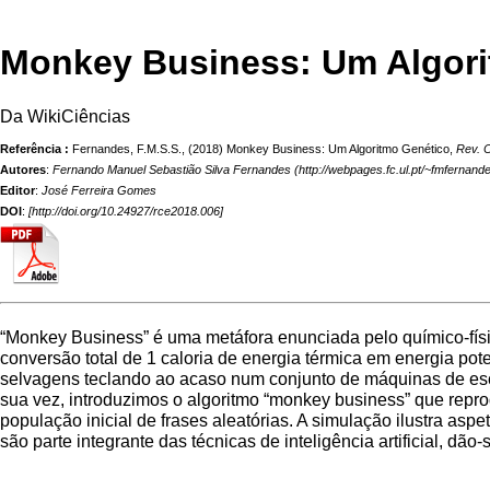
Monkey Business: Um Algori
Da WikiCiências
Referência :
Fernandes, F.M.S.S., (2018) Monkey Business: Um Algoritmo Genético,
Rev. C
Autores
:
Fernando Manuel Sebastião Silva Fernandes
Editor
:
José Ferreira Gomes
DOI
:
[
http://doi.org/10.24927/rce2018.006
]
“Monkey Business” é uma metáfora enunciada pelo químico-fís
conversão total de 1 caloria de energia térmica em energia p
selvagens teclando ao acaso num conjunto de máquinas de escr
sua vez, introduzimos o algoritmo “monkey business” que reprod
população inicial de frases aleatórias. A simulação ilustra as
são parte integrante das técnicas de inteligência artificial, d