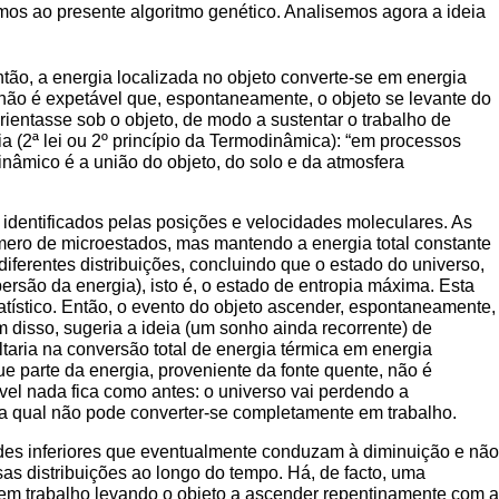
s ao presente algoritmo genético. Analisemos agora a ideia
ntão, a energia localizada no objeto converte-se em energia
e não é expetável que, espontaneamente, o objeto se levante do
orientasse sob o objeto, de modo a sustentar o trabalho de
 (2ª lei ou 2º princípio da Termodinâmica): “em processos
dinâmico é a união do objeto, do solo e da atmosfera
identificados pelas posições e velocidades moleculares. As
mero de microestados, mas mantendo a energia total constante
iferentes distribuições, concluindo que o estado do universo,
rsão da energia), isto é, o estado de entropia máxima. Esta
tístico. Então, o evento do objeto ascender, espontaneamente,
 disso, sugeria a ideia (um sonho ainda recorrente) de
ltaria na conversão total de energia térmica em energia
e parte da energia, proveniente da fonte quente, não é
ível nada fica como antes: o universo vai perdendo a
, a qual não pode converter-se completamente em trabalho.
ades inferiores que eventualmente conduzam à diminuição e não
s distribuições ao longo do tempo. Há, de facto, uma
e em trabalho levando o objeto a ascender repentinamente com a