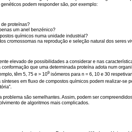
os genéticos podem responder são, por exemplo:
 de proteínas?
apenas um anel benzénico?
mpostos químicos numa unidade industrial?
dos cromossomas na reprodução e seleção natural dos seres v
e elevado de possibilidades a considerar e nas característica
 a conformação que uma determinada proteína adota num organi
9
emplo, têm 5, 75 e > 10
isómeros para n = 6, 10 e 30 respeti
s sínteses em ﬂuxo de compostos químicos podem realizar-se 
ória”.
da problema são semelhantes. Assim, podem ser compreendidos
olvimento de algoritmos mais complicados.