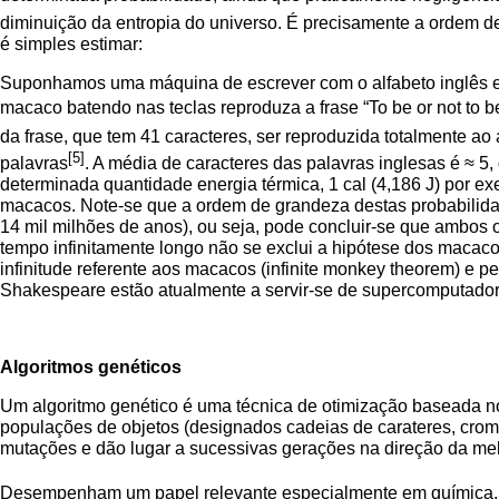
diminuição da entropia do universo. É precisamente a ordem d
é simples estimar:
Suponhamos uma máquina de escrever com o alfabeto inglês e ou
macaco batendo nas teclas reproduza a frase “To be or not to b
da frase, que tem 41 caracteres, ser reproduzida totalmente ao
[5]
palavras
. A média de caracteres das palavras inglesas é ≈ 5
determinada quantidade energia térmica, 1 cal (4,186 J) por e
macacos. Note-se que a ordem de grandeza destas probabilidade
14 mil milhões de anos), ou seja, pode concluir-se que ambos 
tempo infinitamente longo não se exclui a hipótese dos macacos
infinitude referente aos macacos (infinite monkey theorem) e p
Shakespeare estão atualmente a servir-se de supercomputadore
Algoritmos genéticos
Um algoritmo genético é uma técnica de otimização baseada nos
populações de objetos (designados cadeias de carateres, cro
mutações e dão lugar a sucessivas gerações na direção da mel
Desempenham um papel relevante especialmente em química, b