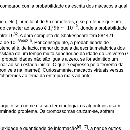
 comparou com a probabilidade da escrita dos macacos a qual
o, etc.), num total de 95 caracteres, e se pretende que um
−
2
1
/
95
≃
10
nado carácter ao acaso é
, donde a probabilidade
1
/
95
≃
10
−
2
82
ntre 10
. A obra completa de Shakespeare tem 884421
−8844210
ca de 10
. Por conseguinte, a probabilidade de
encial é, de facto, menor do que a da escrita metafórica dos
sitaria de um tempo muito superior ao da idade do Universo (≈
probabilidades não são iguais a zero, se for admitido um
rnar ao seu estado inicial. O que é expresso pelo teorema da
poníveis na Internet). Curiosamente, macacos virtuais versus
oltaremos ao tema da entropia mais adiante.
Daqui o seu nome e a sua terminologia: os algoritmos usam
eterminado problema. Os cromossomas cruzam-se, sofrem
[6]
[7]
lexidade e quantidade de informação
,
, a par de outros