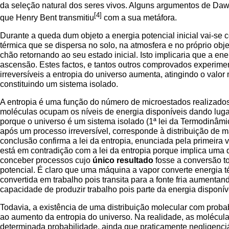
da seleção natural dos seres vivos. Alguns argumentos de Da
[4]
que Henry Bent transmitiu
com a sua metáfora.
Durante a queda dum objeto a energia potencial inicial vai-se 
térmica que se dispersa no solo, na atmosfera e no próprio obj
chão retornando ao seu estado inicial. Isto implicaria que a ene
ascensão. Estes factos, e tantos outros comprovados experimen
irreversíveis a entropia do universo aumenta, atingindo o valo
constituindo um sistema isolado.
A entropia é uma função do número de microestados realizados
moléculas ocupam os níveis de energia disponíveis dando luga
porque o universo é um sistema isolado (1ª lei da Termodinâmic
após um processo irreversível, corresponde à distribuição de m
conclusão confirma a lei da entropia, enunciada pela primeira
está em contradição com a lei da entropia porque implica uma d
conceber processos cujo
único resultado
fosse a conversão to
potencial. É claro que uma máquina a vapor converte energia té
convertida em trabalho pois transita para a fonte fria aumenta
capacidade de produzir trabalho pois parte da energia disponív
Todavia, a existência de uma distribuição molecular com prob
ao aumento da entropia do universo. Na realidade, as molécu
determinada probabilidade, ainda que praticamente negligenciá