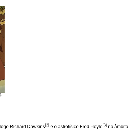
).
[2]
[3]
iólogo Richard Dawkins
e o astrofísico Fred Hoyle
no âmbito