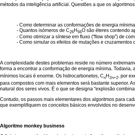
métodos da inteligência artificial. Questões a que os algoritm
- Como determinar as conformações de energia mínima
- Quantos isómeros de C
H
O são éteres contendo 
26
56
- Como otimizar a síntese em ﬂuxo (“ﬂow shop”) de co
- Como simular os efeitos de mutações e cruzamentos 
A complexidade destes problemas reside no número extremament
forma a encontrar a conformação de energia mínima. Todavia,
mínimos locais é enorme. Os hidrocarbonetos, C
H
, por ex
n
2n+2
para compostos com mais elementos será bastante superior. A
natural dos seres vivos. É o que se designa “explosão combinat
Contudo, os passos mais elementares dos algoritmos para ca
que exemplifiquem os conceitos básicos envolvidos no desenv
Algoritmo monkey business