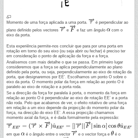
Momento de uma força aplicada a uma porta.
é perpendicular ao
plano definido pelos vectores
e
e faz um ângulo
com o
eixo da porta.
Esta experiência permite-nos concluir que para por uma porta em
rotação em torno do seu eixo (ou seja abrir ou fechar) é preciso ter
em consideração o ponto de aplicação da força e a força.
Analisemos com mais detalhe o que se passa. Em primeiro lugar
consideremos que a força se aplica perpendicularmente ao plano
definido pela porta, ou seja, perpendicularmente ao eixo de rotação da
porta, que designaremos por EE’. Escolhamos um ponto O sobre o
eixo da porta. O momento polar da força em relação ao ponto O é
paralelo ao eixo de rotação e a porta roda.
Se a direcção da força for paralela à porta, o momento da força em
relação ao ponto O é perpendicular ao eixo de rotação EE’ e a porta
não roda. Pelo que acabamos de ver, o efeito rotativo de uma força
em relação a um eixo depende da projecção do momento polar da
força, na direcção do eixo EE’. A essa projecção chamamos
momento axial da força, e é dada formalmente pela expressão:
em que
é o ângulo entre o vector
e o vector força e
é o