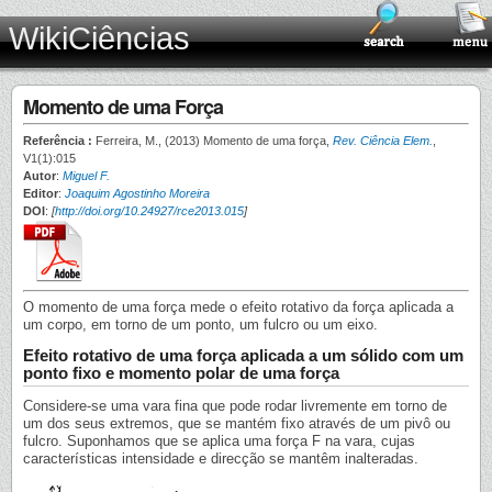
WikiCiências
Momento de uma Força
Referência :
Ferreira, M., (2013) Momento de uma força,
Rev. Ciência Elem.
,
V1(1):015
Autor
:
Miguel F.
Editor
:
Joaquim Agostinho Moreira
DOI
:
[
http://doi.org/10.24927/rce2013.015
]
O momento de uma força mede o efeito rotativo da força aplicada a
um corpo, em torno de um ponto, um fulcro ou um eixo.
Efeito rotativo de uma força aplicada a um sólido com um
ponto fixo e momento polar de uma força
Considere-se uma vara fina que pode rodar livremente em torno de
um dos seus extremos, que se mantém fixo através de um pivô ou
fulcro. Suponhamos que se aplica uma força F na vara, cujas
características intensidade e direcção se mantêm inalteradas.