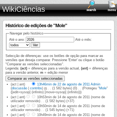
WikiCiências
Histórico de edições de "Mole"
Navegar pelo histórico
Até o ano:
Até o mês:
Selecção de diferenças: use os botões de opção para marcar as
versões que deseja comparar. Pressione 'Enter' ou clique o botão
"Comparar as versões seleccionadas".
Legenda:
(act)
= diferenças para a versão actual,
(ant)
= diferenças
para a versão anterior,
m
= edição menor
(act | ant)
13h46min de 22 de agosto de 2011
‎
Admin
(
discussão
|
contribs
)
‎
m
. .
(1 582 bytes)
(0)
‎
. .
(Protegeu "
Mole
"
([edit=sysop] (infinito) [move=sysop] (infinito)))
(act | ant)
10h53min de 14 de agosto de 2011
‎
(nome de
utilizador removido)
‎
. .
(1 582 bytes)
(+37)
(act | ant)
10h50min de 14 de agosto de 2011
‎
(nome de
utilizador removido)
‎
. .
(1 545 bytes)
(+71)
(act | ant)
10h49min de 14 de agosto de 2011
‎
(nome de