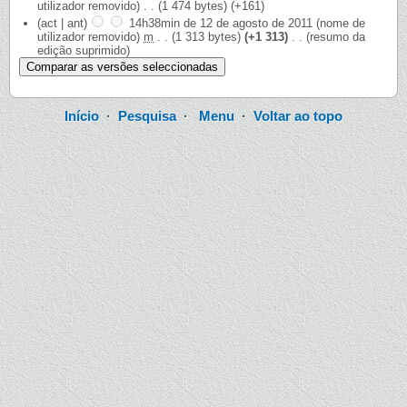
utilizador removido)
‎
. .
(1 474 bytes)
(+161)
(act | ant)
14h38min de 12 de agosto de 2011
‎
(nome de
utilizador removido)
‎
m
. .
(1 313 bytes)
(+1 313)
‎
. .
(resumo da
edição suprimido)
Início
·
Pesquisa
·
Menu
·
Voltar ao topo