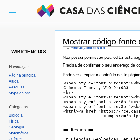
Toggle
navigation
Mostrar código-fonte 
←
Mineral (Conceitos de)
Ir para:
navegação
,
pesquisa
Não possui permissão para editar esta pág
Precisa de confirmar o seu endereço de co
Navegação
Pode ver e copiar o conteúdo desta página
Página principal
Ajuda
Pesquisa
Mapa do site
Categorias
Biologia
Física
Geologia
Matemática
Química