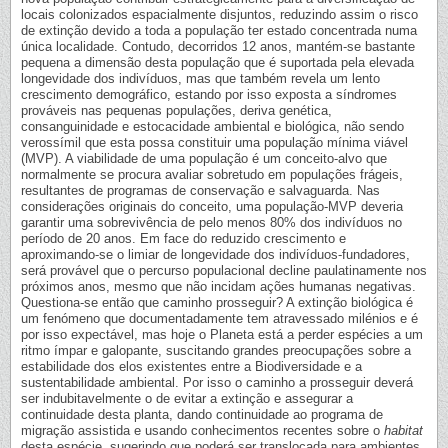
locais colonizados espacialmente disjuntos, reduzindo assim o risco
de extinção devido a toda a população ter estado concentrada numa
única localidade. Contudo, decorridos 12 anos, mantém-se bastante
pequena a dimensão desta população que é suportada pela elevada
longevidade dos indivíduos, mas que também revela um lento
crescimento demográfico, estando por isso exposta a síndromes
prováveis nas pequenas populações, deriva genética,
consanguinidade e estocacidade ambiental e biológica, não sendo
verossímil que esta possa constituir uma população mínima viável
(MVP). A viabilidade de uma população é um conceito-alvo que
normalmente se procura avaliar sobretudo em populações frágeis,
resultantes de programas de conservação e salvaguarda. Nas
considerações originais do conceito, uma população-MVP deveria
garantir uma sobrevivência de pelo menos 80% dos indivíduos no
período de 20 anos. Em face do reduzido crescimento e
aproximando-se o limiar de longevidade dos indivíduos-fundadores,
será provável que o percurso populacional decline paulatinamente nos
próximos anos, mesmo que não incidam ações humanas negativas.
Questiona-se então que caminho prosseguir? A extinção biológica é
um fenómeno que documentadamente tem atravessado milénios e é
por isso expectável, mas hoje o Planeta está a perder espécies a um
ritmo ímpar e galopante, suscitando grandes preocupações sobre a
estabilidade dos elos existentes entre a Biodiversidade e a
sustentabilidade ambiental. Por isso o caminho a prosseguir deverá
ser indubitavelmente o de evitar a extinção e assegurar a
continuidade desta planta, dando continuidade ao programa de
migração assistida e usando conhecimentos recentes sobre o
habitat
desta espécie, sugerindo que poderá ser translocada para ambientes