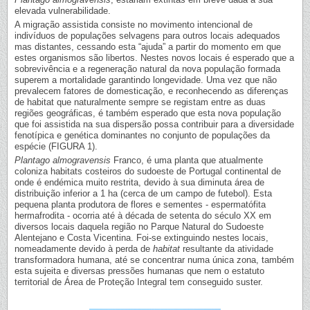
elevada vulnerabilidade.
A migração assistida consiste no movimento intencional de
indivíduos de populações selvagens para outros locais adequados
mas distantes, cessando esta “ajuda” a partir do momento em que
estes organismos são libertos. Nestes novos locais é esperado que a
sobrevivência e a regeneração natural da nova população formada
superem a mortalidade garantindo longevidade. Uma vez que não
prevalecem fatores de domesticação, e reconhecendo as diferenças
de habitat que naturalmente sempre se registam entre as duas
regiões geográficas, é também esperado que esta nova população
que foi assistida na sua dispersão possa contribuir para a diversidade
fenotípica e genética dominantes no conjunto de populações da
espécie (FIGURA 1).
Plantago almogravensis
Franco, é uma planta que atualmente
coloniza habitats costeiros do sudoeste de Portugal continental de
onde é endémica muito restrita, devido à sua diminuta área de
distribuição inferior a 1 ha (cerca de um campo de futebol). Esta
pequena planta produtora de flores e sementes - espermatófita
hermafrodita - ocorria até à década de setenta do século XX em
diversos locais daquela região no Parque Natural do Sudoeste
Alentejano e Costa Vicentina. Foi-se extinguindo nestes locais,
nomeadamente devido à perda de
habitat
resultante da atividade
transformadora humana, até se concentrar numa única zona, também
esta sujeita e diversas pressões humanas que nem o estatuto
territorial de Área de Proteção Integral tem conseguido suster.