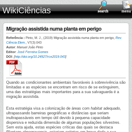
WikiCiências
Migração assistida numa planta em perigo
Referência :
Pinto, M. J., (2019) Migração assistida numa planta em perigo,
Rev.
Ciência Elem.
, V7(3):043
Autor
:
Manuel João Pinto
Editor
:
José Ferreira Gomes
DOI
:
[
http://doi.org/10.24927/rce2019.043
]
Quando as condicionantes ambientais favoráveis à sobrevivência são
limitadas e as espécies se encontram em risco de se extinguirem,
uma das estratégias mais importantes para a sua salvaguarda é a
migração assistida.
Esta estratégia visa a colonização de áreas com
habitat
adequado,
ultrapassando barreiras geográficas e distâncias que seriam
inultrapassáveis em tempo útil devido à pequena capacidade
dispersiva e reduzida dimensão de algumas populações silvestres.
Sem esta ajuda, estas espécies críticas das quais se destaca
Plantago almogravensis
, estariam extintas em breve dada a sua