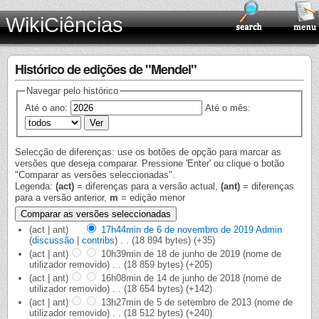
WikiCiências
Histórico de edições de "Mendel"
Navegar pelo histórico
Até o ano:
Até o mês:
Selecção de diferenças: use os botões de opção para marcar as
versões que deseja comparar. Pressione 'Enter' ou clique o botão
"Comparar as versões seleccionadas".
Legenda:
(act)
= diferenças para a versão actual,
(ant)
= diferenças
para a versão anterior,
m
= edição menor
(act | ant)
17h44min de 6 de novembro de 2019
‎
Admin
(
discussão
|
contribs
)
‎
. .
(18 894 bytes)
(+35)
(act | ant)
10h39min de 18 de junho de 2019
‎
(nome de
utilizador removido)
‎
. .
(18 859 bytes)
(+205)
(act | ant)
16h08min de 14 de junho de 2018
‎
(nome de
utilizador removido)
‎
. .
(18 654 bytes)
(+142)
(act | ant)
13h27min de 5 de setembro de 2013
‎
(nome de
utilizador removido)
‎
. .
(18 512 bytes)
(+240)