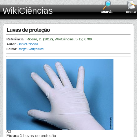
WikiCiências
Luvas de proteção
Referência :
Ribeiro, D. (2012), WikiCiências, 3(12):0708
Autor
:
Daniel Ribeiro
Editor
:
Jorge Gonçalves
Figura 1
Luvas de proteção.