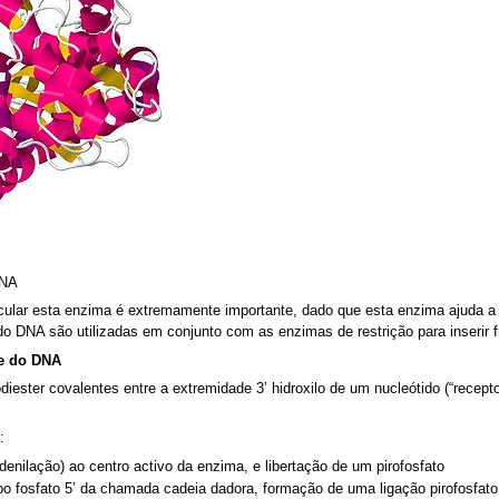
DNA
ular esta enzima é extremamente importante, dado que esta enzima ajuda a 
 do DNA são utilizadas em conjunto com as enzimas de restrição para inseri
e do DNA
iester covalentes entre a extremidade 3’ hidroxilo de um nucleótido (“receptor
:
nilação) ao centro activo da enzima, e libertação de um pirofosfato
po fosfato 5’ da chamada cadeia dadora, formação de uma ligação pirofosfato