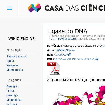
Toggle
navigation
Ligase do DNA
Revisão das 14h11min de 27 de junho de 2019 
(
dif
)
← Revisão anterior
| Revisão actual (dif) | 
Ir para:
navegação
,
pesquisa
Referência :
Moreira, C., (2014) Ligase do DNA,
R
Navegação
Autor
:
Catarina Moreira
Editor
:
José Feijó
Página principal
DOI
:
[
http://doi.org/10.24927/rce2014.090
]
Ajuda
Pesquisa
Mapa do site
A ligase do DNA (ou DNA ligase) é uma en
Categorias
Biologia
Física
Geologia
Matemática
Química