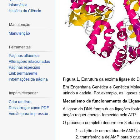
Informática
História da Ciência
Manutenção
Manutenção
Ferramentas
Páginas afluentes
Alterações relacionadas
Páginas especiais
Link permanente
Figura 1.
Estrutura da enzima ligase do 
Informações da página
Em Engenharia Genética e Genética Molec
unindo a cadeia. Por exemplo, as ligases
Imprimir/exportar
Mecanismo de funcionamento da Ligas
Criar um livro
Descarregar como PDF
A ligase do DNA forma duas ligações fosfod
Versão para impressão
acção requer energia fornecida pelo ATP.
O processo completo decorre em 3 etapas
adição de um resíduo de AMP (ade
transferência de AMP para o gru