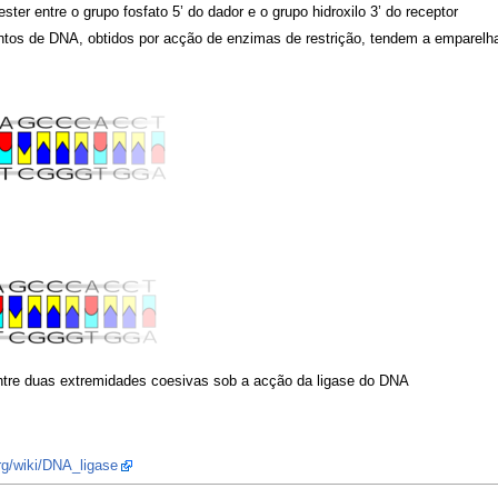
ter entre o grupo fosfato 5’ do dador e o grupo hidroxilo 3’ do receptor
tos de DNA, obtidos por acção de enzimas de restrição, tendem a emparelha
re duas extremidades coesivas sob a acção da ligase do DNA
org/wiki/DNA_ligase