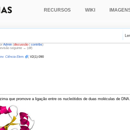
RECURSOS
WIKI
IMAGEN
Le
por
Admin
(
discussão
|
contribs
)
Revisão seguinte → (dif)
ev. Ciência Elem.
, V2(1):090
zima que promove a ligação entre os nucleótidos de duas moléculas de DNA