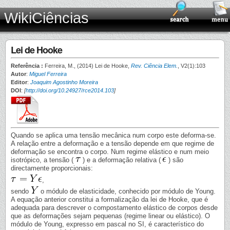
WikiCiências
Lei de Hooke
Referência :
Ferreira, M., (2014) Lei de Hooke,
Rev. Ciência Elem.
, V2(1):103
Autor
:
Miguel Ferreira
Editor
:
Joaquim Agostinho Moreira
DOI
:
[
http://doi.org/10.24927/rce2014.103
]
Quando se aplica uma tensão mecânica num corpo este deforma-se.
A relação entre a deformação e a tensão depende em que regime de
deformação se encontra o corpo. Num regime elástico e num meio
isotrópico, a tensão (
) e a deformação relativa (
) são
directamente proporcionais:
,
sendo
o módulo de elasticidade, conhecido por módulo de Young.
A equação anterior constitui a formalização da lei de Hooke, que é
adequada para descrever o compostamento elástico de corpos desde
que as deformações sejam pequenas (regime linear ou elástico). O
módulo de Young, expresso em pascal no SI, é característico do