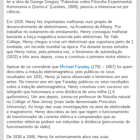
ler a obra de George Gregory “Palestras sobre Filosofia Experimental,
Astronomia e Química” (Londres, 1809), passou a interessar-se por
ciência.
Em 1829, Henry fez importantes melhorias num projeto de
desenvolvimento de eletroímanes, na Academia de Albany. Por
trabalhar no isolamento do enrolamento, Henry conseguiu melhorar
bastante a força magnética exercida pelo eletroíman. No
Yale
College
, Henry chegou a criar um eletroíman que suportava perto de 1
tonelada, um recorde mundial na época. Foi durante esses estudos
que Henry notou, pela primeira vez, o fenómeno de autoindução
(1832) e três anos depois, criou e construiu o primeiro motor elétrico.
Apesar de se considerar que
Michael Faraday
(1791 – 1867) foi quem
descobriu a indução eletromagnética, pois publicou os seus
resultados em 1831, Henry já havia observado o fenómeno um ano
antes. No mesmo ano em que Faraday publicou os seus resultados
sobre a indução eletromagnética, Henry construiu com sucesso um
telégrafo que funcionava a uma distância de uma milha (1,6
quilómetros). Um ano depois, tornou-se professor de filosofia natural
no
College of New Jersey
(mais tarde denominado
Princeton
University
). Ao longo das suas investigações na área da eletricidade
e magnetismo, Henry descobriu as leis que regem o funcionamento
do transformador de corrente elétrica e compreendeu que as
correntes elétricas podiam ser induzidas à distância (percursoras do
funcionamento do rádio).
De 1838 a 1846, Henry foi extremamente ativo nas suas