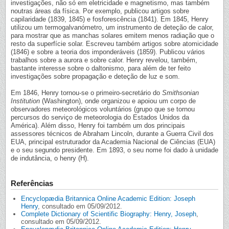
investigações, não só em eletricidade e magnetismo, mas também
noutras áreas da física. Por exemplo, publicou artigos sobre
capilaridade (1839, 1845) e fosforescência (1841). Em 1845, Henry
utilizou um termogalvanómetro, um instrumento de deteção de calor,
para mostrar que as manchas solares emitem menos radiação que o
resto da superfície solar. Escreveu também artigos sobre atomicidade
(1846) e sobre a teoria dos imponderáveis (1859). Publicou vários
trabalhos sobre a aurora e sobre calor. Henry revelou, também,
bastante interesse sobre o daltonismo, para além de ter feito
investigações sobre propagação e deteção de luz e som.
Em 1846, Henry tornou-se o primeiro-secretário do
Smithsonian
Institution
(Washington), onde organizou e apoiou um corpo de
observadores meteorológicos voluntários (grupo que se tornou
percursos do serviço de meteorologia do Estados Unidos da
América). Além disso, Henry foi também um dos principais
assessores técnicos de Abraham Lincoln, durante a Guerra Civil dos
EUA, principal estruturador da Academia Nacional de Ciências (EUA)
e o seu segundo presidente. Em 1893, o seu nome foi dado à unidade
de indutância, o henry (H).
Referências
Encyclopædia Britannica Online Academic Edition: Joseph
Henry
, consultado em 05/09/2012.
Complete Dictionary of Scientific Biography: Henry, Joseph
,
consultado em 05/09/2012.