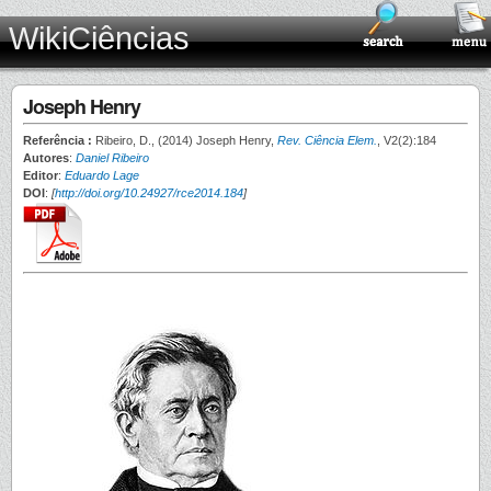
WikiCiências
Joseph Henry
Referência :
Ribeiro, D., (2014) Joseph Henry,
Rev. Ciência Elem.
, V2(2):184
Autores
:
Daniel Ribeiro
Editor
:
Eduardo Lage
DOI
:
[
http://doi.org/10.24927/rce2014.184
]