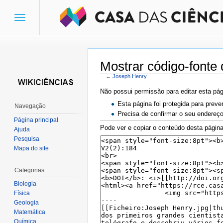
Toggle
navigation
Mostrar código-fonte
←
Joseph Henry
Ir para:
navegação
,
pesquisa
Não possui permissão para editar esta pág
Esta página foi protegida para preve
Navegação
Precisa de confirmar o seu endereço
Página principal
Pode ver e copiar o conteúdo desta página
Ajuda
Pesquisa
Mapa do site
Categorias
Biologia
Física
Geologia
Matemática
Química