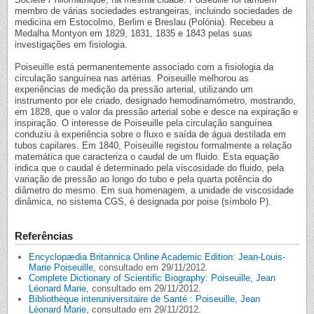
membro de várias sociedades estrangeiras, incluindo sociedades de
medicina em Estocolmo, Berlim e Breslau (Polónia). Recebeu a
Medalha Montyon em 1829, 1831, 1835 e 1843 pelas suas
investigações em fisiologia.
Poiseuille está permanentemente associado com a fisiologia da
circulação sanguínea nas artérias. Poiseuille melhorou as
experiências de medição da pressão arterial, utilizando um
instrumento por ele criado, designado hemodinamómetro, mostrando,
em 1828, que o valor da pressão arterial sobe e desce na expiração e
inspiração. O interesse de Poiseuille pela circulação sanguínea
conduziu à experiência sobre o fluxo e saída de água destilada em
tubos capilares. Em 1840, Poiseuille registou formalmente a relação
matemática que caracteriza o caudal de um fluido. Esta equação
indica que o caudal é determinado pela viscosidade do fluido, pela
variação de pressão ao longo do tubo e pela quarta potência do
diâmetro do mesmo. Em sua homenagem, a unidade de viscosidade
dinâmica, no sistema CGS, é designada por poise (símbolo P).
Referências
Encyclopædia Britannica Online Academic Edition: Jean-Louis-
Marie Poiseuille
, consultado em 29/11/2012.
Complete Dictionary of Scientific Biography: Poiseuille, Jean
Léonard Marie
, consultado em 29/11/2012.
Bibliothèque interuniversitaire de Santé : Poiseuille, Jean
Léonard Marie
, consultado em 29/11/2012.