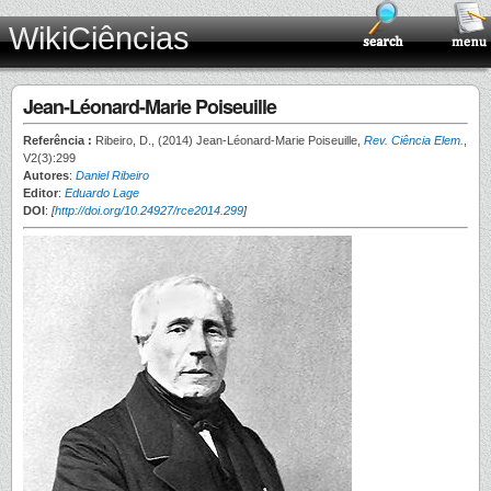
WikiCiências
Jean-Léonard-Marie Poiseuille
Referência :
Ribeiro, D., (2014) Jean-Léonard-Marie Poiseuille,
Rev. Ciência Elem.
,
V2(3):299
Autores
:
Daniel Ribeiro
Editor
:
Eduardo Lage
DOI
:
[
http://doi.org/10.24927/rce2014.299
]