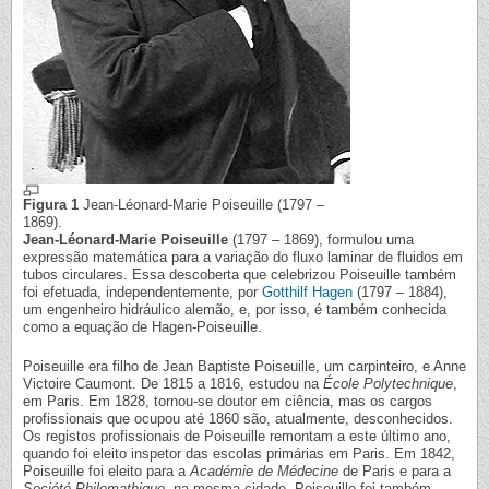
Figura 1
Jean-Léonard-Marie Poiseuille (1797 –
1869).
Jean-Léonard-Marie Poiseuille
(1797 – 1869), formulou uma
expressão matemática para a variação do fluxo laminar de fluidos em
tubos circulares. Essa descoberta que celebrizou Poiseuille também
foi efetuada, independentemente, por
Gotthilf Hagen
(1797 – 1884),
um engenheiro hidráulico alemão, e, por isso, é também conhecida
como a equação de Hagen-Poiseuille.
Poiseuille era filho de Jean Baptiste Poiseuille, um carpinteiro, e Anne
Victoire Caumont. De 1815 a 1816, estudou na
École Polytechnique
,
em Paris. Em 1828, tornou-se doutor em ciência, mas os cargos
profissionais que ocupou até 1860 são, atualmente, desconhecidos.
Os registos profissionais de Poiseuille remontam a este último ano,
quando foi eleito inspetor das escolas primárias em Paris. Em 1842,
Poiseuille foi eleito para a
Académie de Médecine
de Paris e para a
Société Philomathique
, na mesma cidade. Poiseuille foi também