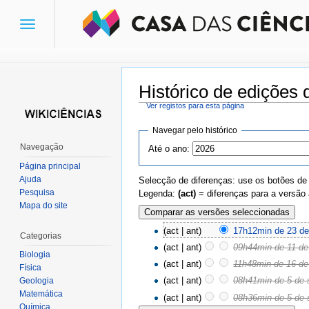
Toggle
navigation
Histórico de edições 
Ver registos para esta página
Ir para:
navegação
,
pesquisa
Navegar pelo histórico
Navegação
Até o ano:
Página principal
Ajuda
Selecção de diferenças: use os botões de
Pesquisa
Legenda:
(act)
= diferenças para a versão 
Mapa do site
(act | ant)
17h12min de 23 de
Categorias
(act | ant)
09h44min de 11 de
Biologia
(act | ant)
11h48min de 16 d
Física
(act | ant)
08h41min de 5 de 
Geologia
Matemática
(act | ant)
08h36min de 5 de 
Química