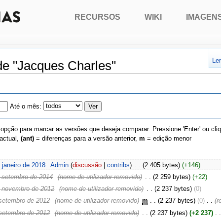
RECURSOS
WIKI
IMAGEN
Le
de "Jacques Charles"
Até o mês:
 opção para marcar as versões que deseja comparar. Pressione 'Enter' ou cli
actual,
(ant)
= diferenças para a versão anterior,
m
= edição menor
 janeiro de 2018
‎
Admin
(
discussão
|
contribs
)
‎
. .
(2 405 bytes)
(+146)
 setembro de 2014
‎
(nome de utilizador removido)
‎
. .
(2 259 bytes)
(+22)
e novembro de 2012
‎
(nome de utilizador removido)
‎
. .
(2 237 bytes)
(0)
setembro de 2012
‎
(nome de utilizador removido)
‎
m
. .
(2 237 bytes)
(0)
‎
. .
(r
setembro de 2012
‎
(nome de utilizador removido)
‎
. .
(2 237 bytes)
(+2 237)
‎
. 