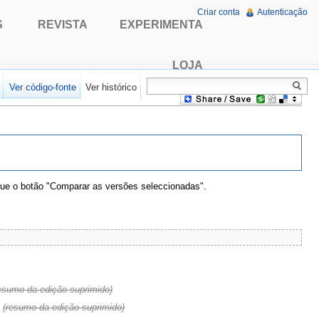
Criar conta
Autenticação
S
REVISTA
EXPERIMENTA
LOJA
r
Ver código-fonte
Ver histórico
que o botão "Comparar as versões seleccionadas".
esumo da edição suprimido)
.
(resumo da edição suprimido)