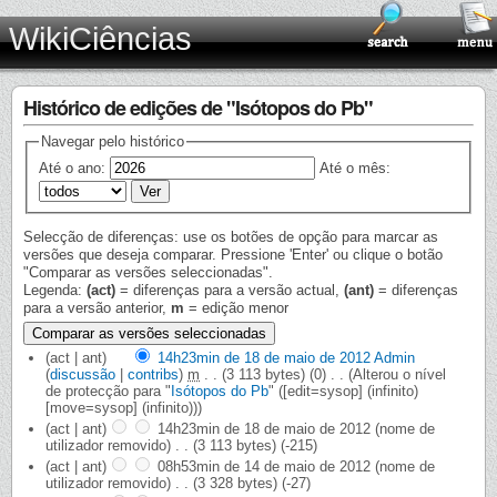
WikiCiências
Histórico de edições de "Isótopos do Pb"
Navegar pelo histórico
Até o ano:
Até o mês:
Selecção de diferenças: use os botões de opção para marcar as
versões que deseja comparar. Pressione 'Enter' ou clique o botão
"Comparar as versões seleccionadas".
Legenda:
(act)
= diferenças para a versão actual,
(ant)
= diferenças
para a versão anterior,
m
= edição menor
(act | ant)
14h23min de 18 de maio de 2012
‎
Admin
(
discussão
|
contribs
)
‎
m
. .
(3 113 bytes)
(0)
‎
. .
(Alterou o nível
de protecção para "
Isótopos do Pb
" ([edit=sysop] (infinito)
[move=sysop] (infinito)))
(act | ant)
14h23min de 18 de maio de 2012
‎
(nome de
utilizador removido)
‎
. .
(3 113 bytes)
(-215)
(act | ant)
08h53min de 14 de maio de 2012
‎
(nome de
utilizador removido)
‎
. .
(3 328 bytes)
(-27)