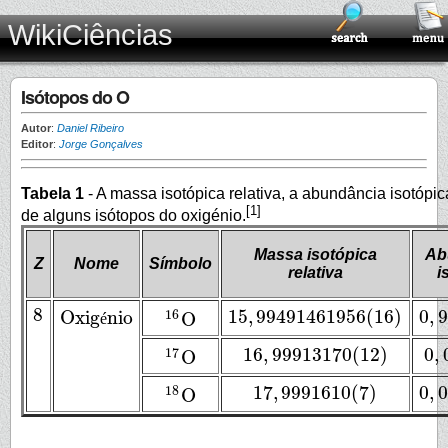
WikiCiências
Isótopos do O
Autor
:
Daniel Ribeiro
Editor
:
Jorge Gonçalves
Tabela 1
- A massa isotópica relativa, a abundância isotópic
[1]
de alguns isótopos do oxigénio.
Massa isotópica
Ab
Z
Nome
Símbolo
relativa
i
8
15
,
99491461956
(
16
)
0
,
9
Oxig
nio
16
O
8
é
15
,
99491461956
(
16
)
0
,
9
Oxigénio
16
O
16
,
99913170
(
12
)
0
,
17
O
16
,
99913170
(
12
)
0
,
0
17
O
17
,
9991610
(
7
)
0
,
0
18
O
17
,
9991610
(
7
)
0
,
0
18
O