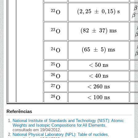
β
β
(
2
,
25
±
0
,
15
)
s
22
O
(
2
,
25
±
0
,
15
)
s
22
O
β
β
−
(
82
±
37
)
ms
23
O
(
82
±
37
)
ms
23
O
β
(
65
±
5
)
ms
24
O
(
65
±
5
)
ms
24
O
β
<
50
ns
25
O
<
50
ns
25
O
<
40
ns
26
O
<
40
ns
26
O
<
260
ns
27
O
<
260
ns
27
O
<
100
ns
28
O
<
100
ns
28
O
Referências
National Institute of Standards and Technology (NIST): Atomic
Weights and Isotopic Compositions for All Elements
,
consultado em 19/04/2012.
National Physical Laboratory (NPL): Table of nuclides
,