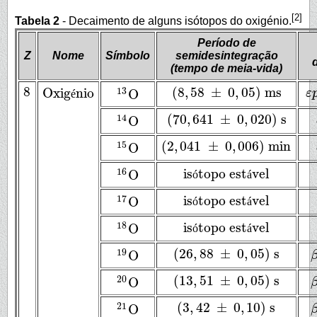
[2]
Tabela 2
- Decaimento de alguns isótopos do oxigénio.
Período de
Z
Nome
Símbolo
semidesintegração
(tempo de meia-vida)
8
(
8
,
58
±
0
,
05
)
ms
Oxig
nio
13
O
8
ε
é
(
8
,
58
±
0
,
05
)
ms
Oxigénio
ε
p
13
O
(
70
,
641
±
0
,
020
)
s
14
O
(
70
,
641
±
0
,
020
)
s
14
O
(
2
,
041
±
0
,
006
)
min
15
O
(
2
,
041
±
0
,
006
)
min
15
O
is
topo est
vel
16
O
ó
á
isótopo estável
16
O
is
topo est
vel
17
O
ó
á
isótopo estável
17
O
is
topo est
vel
18
O
ó
á
isótopo estável
18
O
(
26
,
88
±
0
,
05
)
s
19
O
(
26
,
88
±
0
,
05
)
s
19
O
(
13
,
51
±
0
,
05
)
s
20
O
(
13
,
51
±
0
,
05
)
s
20
O
(
3
,
42
±
0
,
10
)
s
21
O
(
3
,
42
±
0
,
10
)
s
21
O