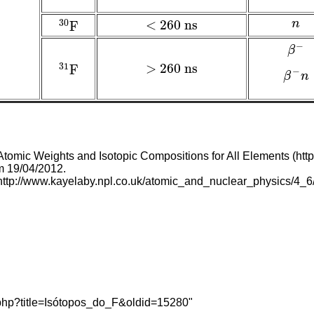
<
260
ns
30
n
F
n
<
260
ns
30
F
−
β
β
−
>
260
ns
31
F
>
260
ns
31
F
−
β
n
β
−
n
 Atomic Weights and Isotopic Compositions for All Elements
m 19/04/2012.
x.php?title=Isótopos_do_F&oldid=15280
"