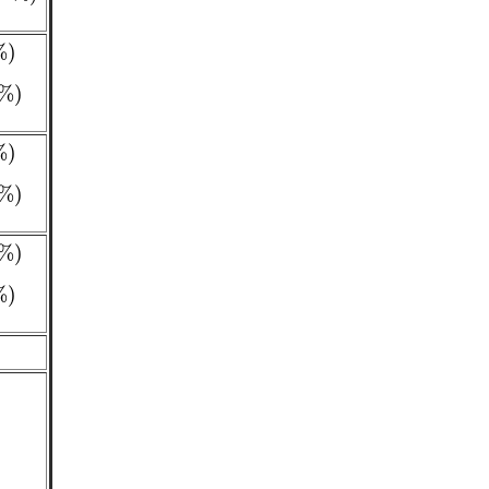
%
)
%
)
)
%
)
%
)
%
)
)
%
)