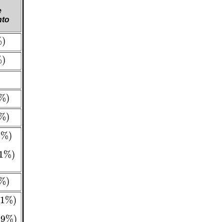
e
nto
%
)
%
)
%
)
)
%
)
)
9
%
)
1
%
)
%
)
)
1
%
)
)
9
%
)