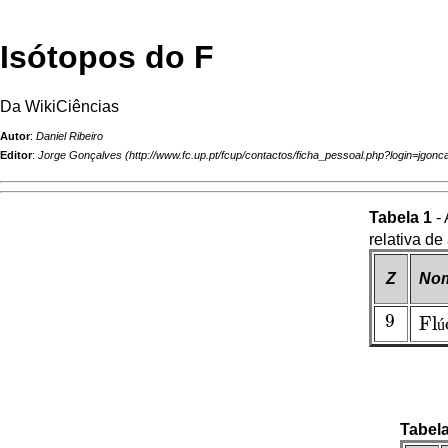
Isótopos do F
Da WikiCiências
Autor
:
Daniel Ribeiro
Editor
:
Jorge Gonçalves
Tabela 1
- 
relativa de
Z
No
9
Fl
9
ú
Flú
Tabela