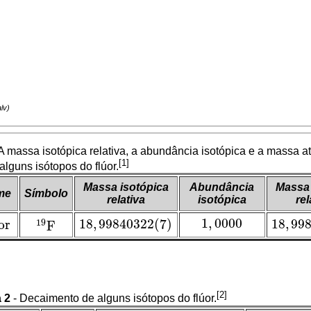
A massa isotópica relativa, a abundância isotópica e a massa a
[1]
 alguns isótopos do flúor.
Massa isotópica
Abundância
Massa
me
Símbolo
relativa
isotópica
rel
1
,
0000
18
,
99840322
(
7
)
18
,
99
or
19
F
1
,
0000
18
,
99840322
(
7
)
18
,
998
or
19
F
[2]
 2
- Decaimento de alguns isótopos do flúor.