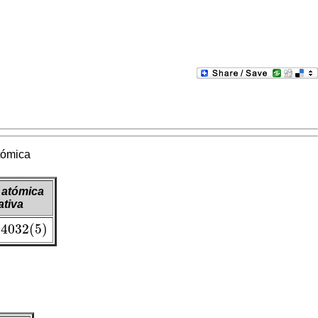
tómica
 atómica
ativa
84032
(
5
)
4032
(
5
)